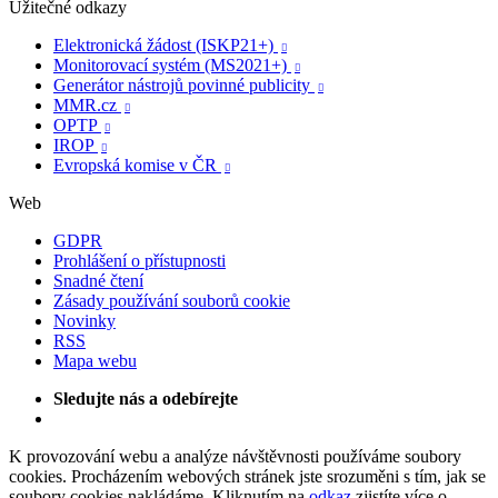
Užitečné odkazy
Elektronická žádost (ISKP21+)

Monitorovací systém (MS2021+)

Generátor nástrojů povinné publicity

MMR.cz

OPTP

IROP

Evropská komise v ČR

Web
GDPR
Prohlášení o přístupnosti
Snadné čtení
Zásady používání souborů cookie
Novinky
RSS
Mapa webu
Sledujte nás a odebírejte
K provozování webu a analýze návštěvnosti používáme soubory
cookies. Procházením webových stránek jste srozuměni s tím, jak se
soubory cookies nakládáme. Kliknutím na
odkaz
zjistíte více o