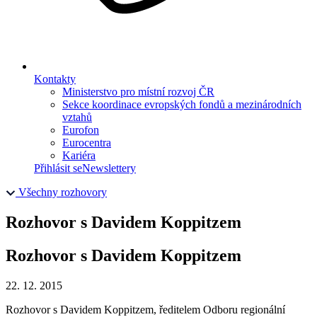
Kontakty
Ministerstvo pro místní rozvoj ČR
Sekce koordinace evropských fondů a mezinárodních
vztahů
Eurofon
Eurocentra
Kariéra
Přihlásit se
Newslettery
Všechny rozhovory
Rozhovor s Davidem Koppitzem
Rozhovor s Davidem Koppitzem
22. 12. 2015
Rozhovor s Davidem Koppitzem, ředitelem Odboru regionální