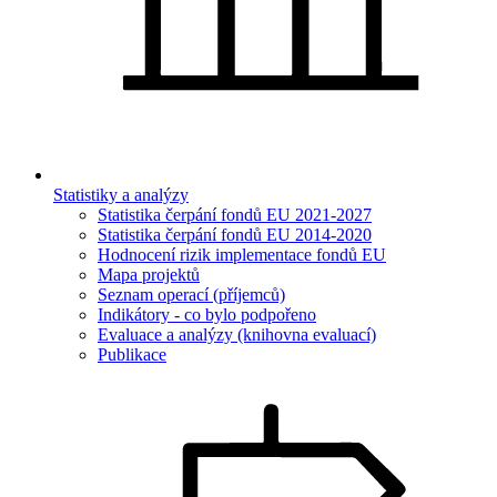
Statistiky a analýzy
Statistika čerpání fondů EU 2021-2027
Statistika čerpání fondů EU 2014-2020
Hodnocení rizik implementace fondů EU
Mapa projektů
Seznam operací (příjemců)
Indikátory - co bylo podpořeno
Evaluace a analýzy (knihovna evaluací)
Publikace