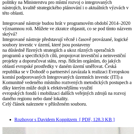
politiky na Ministerstvu pro místní rozvoj o integrovaných
nástrojích, kvalitě strategického plánování i o aktuálních výzvách v
této oblasti.
Integrované nástroje budou hrát v programovém období 2014–2020
významnou roli. Můžete ve zkratce objasnit, co se pod tímto názvem
skrývá?
Integrované nástroje představují věcně i časově provázané, logické
soubory investic v území, které jsou postaveny
na důsledně řízených strategiích a ukoz různých operačních
programů a specifických cílů, propojovat investiční a neinvestiční
projekty a doporučovat státu, resp. řídicím orgánům, do jakých
oblastí evropské prostředky v daném území směřovat. Česká
republika se v Dohodě o partnerství zavázala k realizaci Evropskou
komisí podporovaných Integrovaných územních investic (ITI) a
Komunitně vedeného místního roztvených metodických postupech a
díky kterým může dojít k efektivnějšímu využití
evropských fondů i mobilizaci dalších veřejných zdrojů na rozvoj
daného regionu nebo dané lokality.
Celý článek naleznete v přiloženém souboru.
Rozhovor s Davidem Koppitzem
[ PDF, 128.3 KB ]