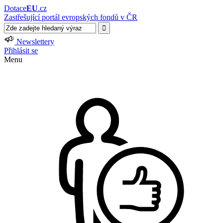
Dotace
EU
.cz
Zastřešující portál evropských fondů v ČR
Newslettery
Přihlásit se
Menu