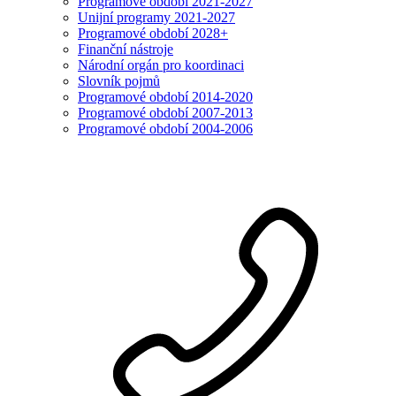
Programové období 2021-2027
Unijní programy 2021-2027
Programové období 2028+
Finanční nástroje
Národní orgán pro koordinaci
Slovník pojmů
Programové období 2014-2020
Programové období 2007-2013
Programové období 2004-2006