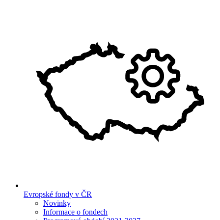
Evropské fondy v ČR
Novinky
Informace o fondech