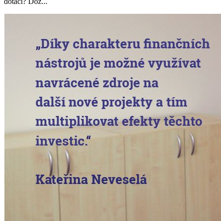
dotací? Doz...