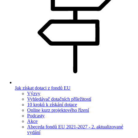
Jak získat dotaci z fondů EU
Výzvy
Vyhledávač dotačních příležitostí
10 kroků k získání dotace
Online kurz projektového řízení
Podcasty
Akce
Abeceda fondů EU 2021-2027 - 2. aktualizované
vydání