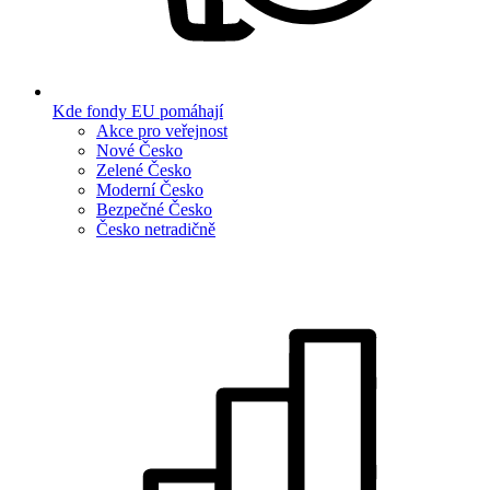
Kde fondy EU pomáhají
Akce pro veřejnost
Nové Česko
Zelené Česko
Moderní Česko
Bezpečné Česko
Česko netradičně