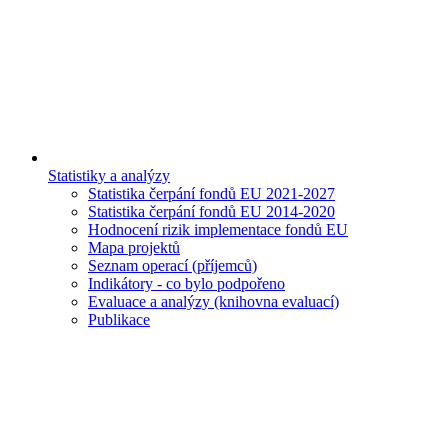
Statistiky a analýzy
Statistika čerpání fondů EU 2021-2027
Statistika čerpání fondů EU 2014-2020
Hodnocení rizik implementace fondů EU
Mapa projektů
Seznam operací (příjemců)
Indikátory - co bylo podpořeno
Evaluace a analýzy (knihovna evaluací)
Publikace