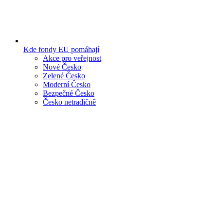
Kde fondy EU pomáhají
Akce pro veřejnost
Nové Česko
Zelené Česko
Moderní Česko
Bezpečné Česko
Česko netradičně