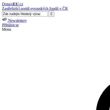
Dotace
EU
.cz
Zastřešující portál evropských fondů v ČR
Newslettery
Přihlásit se
Menu