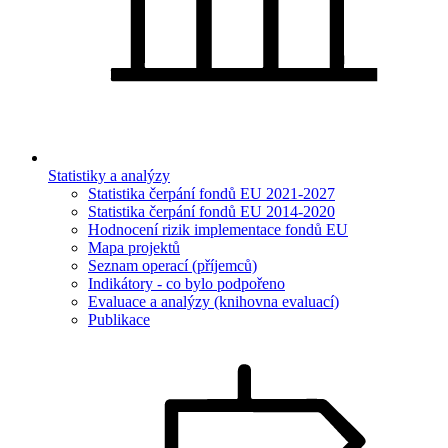
Statistiky a analýzy
Statistika čerpání fondů EU 2021-2027
Statistika čerpání fondů EU 2014-2020
Hodnocení rizik implementace fondů EU
Mapa projektů
Seznam operací (příjemců)
Indikátory - co bylo podpořeno
Evaluace a analýzy (knihovna evaluací)
Publikace