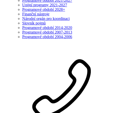
Programové období 2021-2027
Unijní programy 2021-2027
Programové období 2028+
Finanční nástroje
Národní orgán pro koordinaci
Slovník pojmů
Programové období 2014-2020
Programové období 2007-2013
Programové období 2004-2006