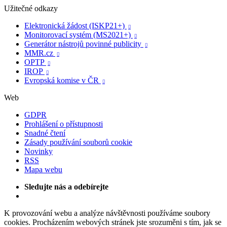
Užitečné odkazy
Elektronická žádost (ISKP21+)

Monitorovací systém (MS2021+)

Generátor nástrojů povinné publicity

MMR.cz

OPTP

IROP

Evropská komise v ČR

Web
GDPR
Prohlášení o přístupnosti
Snadné čtení
Zásady používání souborů cookie
Novinky
RSS
Mapa webu
Sledujte nás a odebírejte
K provozování webu a analýze návštěvnosti používáme soubory
cookies. Procházením webových stránek jste srozuměni s tím, jak se