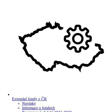
Evropské fondy v ČR
Novinky
Informace o fondech