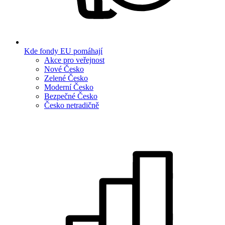
Kde fondy EU pomáhají
Akce pro veřejnost
Nové Česko
Zelené Česko
Moderní Česko
Bezpečné Česko
Česko netradičně