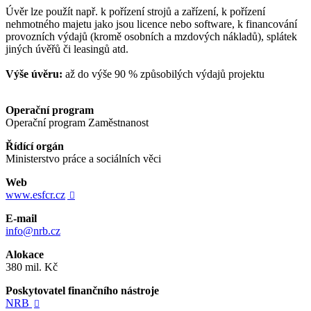
Úvěr lze použít např. k pořízení strojů a zařízení, k pořízení
nehmotného majetu jako jsou licence nebo software, k financování
provozních výdajů (kromě osobních a mzdových nákladů), splátek
jiných úvěřů či leasingů atd.
Výše úvěru:
až do výše 90 % způsobilých výdajů projektu
Operační program
Operační program Zaměstnanost
Řídící orgán
Ministerstvo práce a sociálních věci
Web
www.esfcr.cz

E-mail
info@nrb.cz
Alokace
380 mil. Kč
Poskytovatel finančního nástroje
NRB
