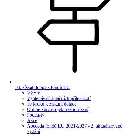
Jak získat dotaci z fondů EU
Výzvy
Vyhledávač dotačních příležitostí
10 kroků k získání dotace
Online kurz projektového řízení
Podcasty
Akce
Abeceda fondů EU 2021-2027 - 2. aktualizované
vydání