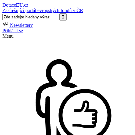
Dotace
EU
.cz
Zastřešující portál evropských fondů v ČR
Newslettery
Přihlásit se
Menu