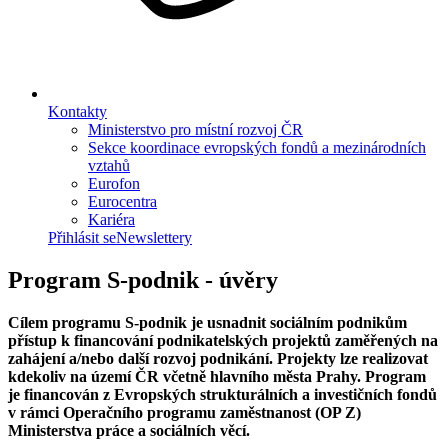
Kontakty
Ministerstvo pro místní rozvoj ČR
Sekce koordinace evropských fondů a mezinárodních
vztahů
Eurofon
Eurocentra
Kariéra
Přihlásit se
Newslettery
Program S-podnik - úvěry
Cílem programu S-podnik je usnadnit sociálním podnikům
přístup k financování podnikatelských projektů zaměřených na
zahájení a/nebo další rozvoj podnikání. Projekty lze realizovat
kdekoliv na území ČR včetně hlavního města Prahy. Program
je financován z Evropských strukturálních a investičních fondů
v rámci Operačního programu zaměstnanost (OP Z)
Ministerstva práce a sociálních věcí.