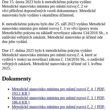
Dne 15. února 2023 bylo k metodickému pokynu vydáno
Metodické stanovisko ministra pro místní rozvoj č. 2 ve
věci přiložení doporučených vzorů dokumentace. Metodické
stanovisko bylo vydáno s okamžitou účinností.
K metodickému pokynu bylo dne 25. září 2023 vydáno Metodické
stanovisko ministra pro místní rozvoj č. 3 ve věci úpravy textu
Metodického pokynu na základě novelizace zákona 134/2016 Sb., o
zadávání veřejných zakázek. Metodické stanovisko je účinné ode
dne jeho vydání.
Dne 17. dubna 2025 bylo k metodickému pokynu vydáno
Metodické stanovisko ministra pro místní rozvoj č. 4, které se
vydává v reakci na novelizaci zákona č. 134/2016 Sb., o zadávání
veřejných zakázek. Metodické stanovisko je účinné od 1. května
2025.
Dokumenty
Metodické stanovisko ministra pro místní rozvoj č. 4
[ PDF,
193.1 KB ]
Metodické stanovisko ministra pro místní rozvoj č. 3
[ PDF,
186.4 KB ]
Metodické stanovisko ministra pro místní rozvoj č. 2
[ PDF,