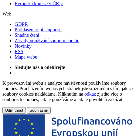
Evropská komise v ČR

Web
GDPR
Prohlášení o přístupnosti
Snadné čtení
Zásady používání souborů cookie
Novinky
RSS
Mapa webu
Sledujte nás a odebírejte
K provozování webu a analýze návštěvnosti používáme soubory
cookies. Procházením webových stránek jste srozuměni s tím, jak se
soubory cookies nakládáme. Kliknutím na
odkaz
zjistíte více o
souborech cookies, jak je používáme a jak je povolit či zakázat.
Odmítnout
Souhlasím