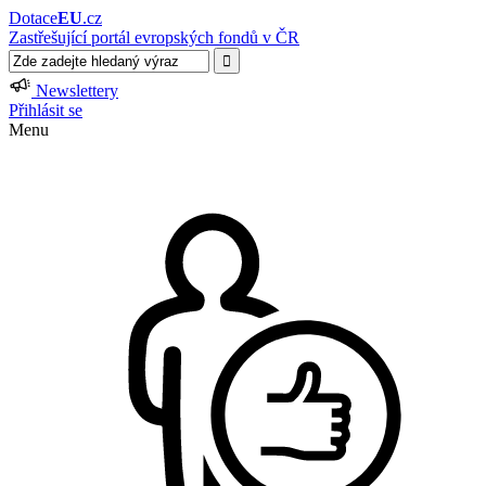
Dotace
EU
.cz
Zastřešující portál evropských fondů v ČR
Newslettery
Přihlásit se
Menu