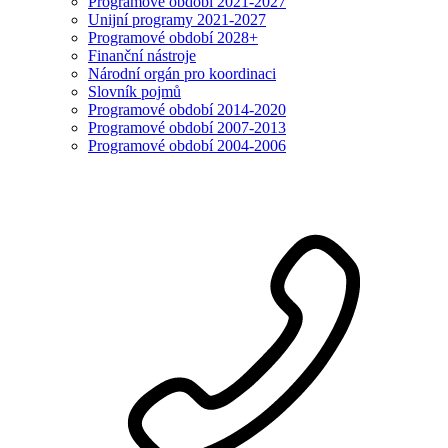
Programové období 2021-2027
Unijní programy 2021-2027
Programové období 2028+
Finanční nástroje
Národní orgán pro koordinaci
Slovník pojmů
Programové období 2014-2020
Programové období 2007-2013
Programové období 2004-2006