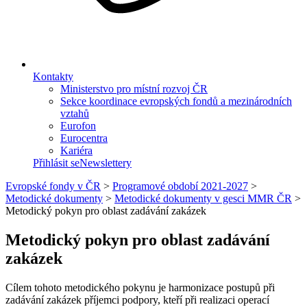
Kontakty
Ministerstvo pro místní rozvoj ČR
Sekce koordinace evropských fondů a mezinárodních
vztahů
Eurofon
Eurocentra
Kariéra
Přihlásit se
Newslettery
Evropské fondy v ČR
>
Programové období 2021-2027
>
Metodické dokumenty
>
Metodické dokumenty v gesci MMR ČR
>
Metodický pokyn pro oblast zadávání zakázek
Metodický pokyn pro oblast zadávání
zakázek
Cílem tohoto metodického pokynu je harmonizace postupů při
zadávání zakázek příjemci podpory, kteří při realizaci operací