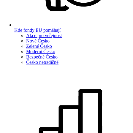
Kde fondy EU pomáhají
Akce pro veřejnost
Nové Česko
Zelené Česko
Moderní Česko
Bezpečné Česko
Česko netradičně