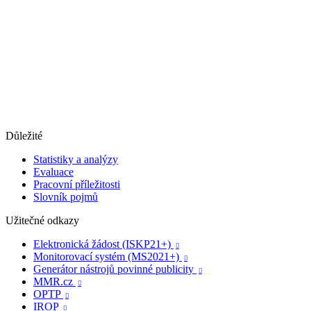
Důležité
Statistiky a analýzy
Evaluace
Pracovní příležitosti
Slovník pojmů
Užitečné odkazy
Elektronická žádost (ISKP21+)

Monitorovací systém (MS2021+)

Generátor nástrojů povinné publicity

MMR.cz

OPTP

IROP
