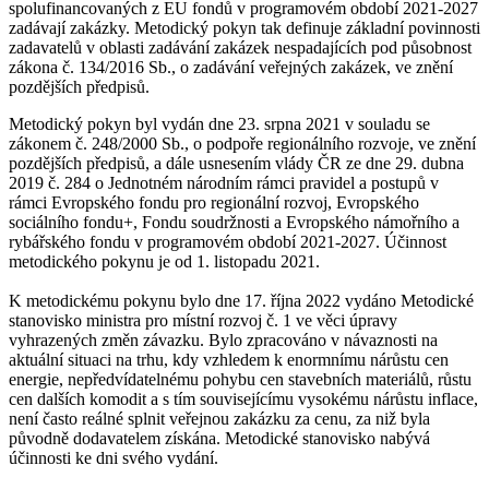
spolufinancovaných z EU fondů v programovém období 2021-2027
zadávají zakázky. Metodický pokyn tak definuje základní povinnosti
zadavatelů v oblasti zadávání zakázek nespadajících pod působnost
zákona č. 134/2016 Sb., o zadávání veřejných zakázek, ve znění
pozdějších předpisů.
Metodický pokyn byl vydán dne 23. srpna 2021 v souladu se
zákonem č. 248/2000 Sb., o podpoře regionálního rozvoje, ve znění
pozdějších předpisů, a dále usnesením vlády ČR ze dne 29. dubna
2019 č. 284 o Jednotném národním rámci pravidel a postupů v
rámci Evropského fondu pro regionální rozvoj, Evropského
sociálního fondu+, Fondu soudržnosti a Evropského námořního a
rybářského fondu v programovém období 2021-2027. Účinnost
metodického pokynu je od 1. listopadu 2021.
K metodickému pokynu bylo dne 17. října 2022 vydáno Metodické
stanovisko ministra pro místní rozvoj č. 1 ve věci úpravy
vyhrazených změn závazku. Bylo zpracováno v návaznosti na
aktuální situaci na trhu, kdy vzhledem k enormnímu nárůstu cen
energie, nepředvídatelnému pohybu cen stavebních materiálů, růstu
cen dalších komodit a s tím souvisejícímu vysokému nárůstu inflace,
není často reálné splnit veřejnou zakázku za cenu, za niž byla
původně dodavatelem získána. Metodické stanovisko nabývá
účinnosti ke dni svého vydání.