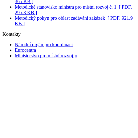
365 KB ]
Metodické stanovisko ministra pro místní rozvoj č. 1
[ PDF,
295.3 KB ]
Metodický pokyn pro oblast zadávání zakázek
[ PDF, 921.9
KB ]
Kontakty
Národní orgán pro koordinaci
Eurocentra
Ministerstvo pro místní rozvoj
