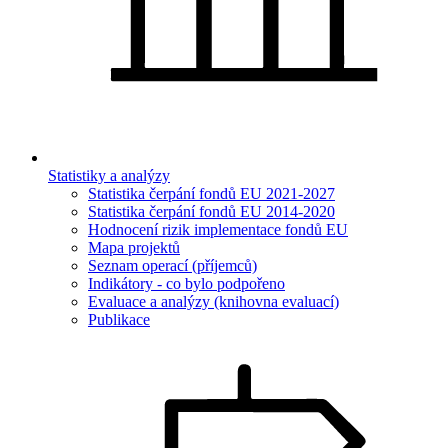
Statistiky a analýzy
Statistika čerpání fondů EU 2021-2027
Statistika čerpání fondů EU 2014-2020
Hodnocení rizik implementace fondů EU
Mapa projektů
Seznam operací (příjemců)
Indikátory - co bylo podpořeno
Evaluace a analýzy (knihovna evaluací)
Publikace