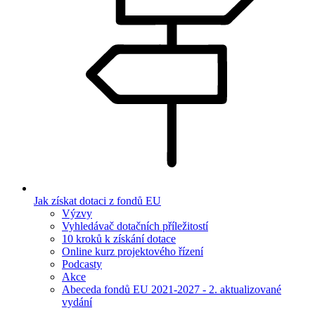
Jak získat dotaci z fondů EU
Výzvy
Vyhledávač dotačních příležitostí
10 kroků k získání dotace
Online kurz projektového řízení
Podcasty
Akce
Abeceda fondů EU 2021-2027 - 2. aktualizované
vydání