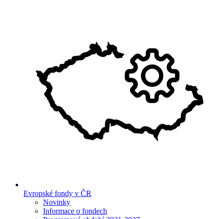
Evropské fondy v ČR
Novinky
Informace o fondech