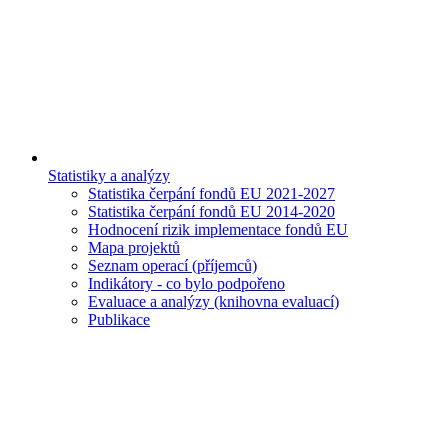
Statistiky a analýzy
Statistika čerpání fondů EU 2021-2027
Statistika čerpání fondů EU 2014-2020
Hodnocení rizik implementace fondů EU
Mapa projektů
Seznam operací (příjemců)
Indikátory - co bylo podpořeno
Evaluace a analýzy (knihovna evaluací)
Publikace