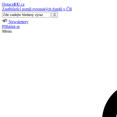
Dotace
EU
.cz
Zastřešující portál evropských fondů v ČR
Newslettery
Přihlásit se
Menu