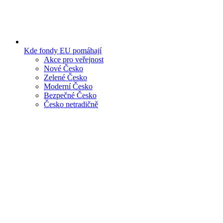
Kde fondy EU pomáhají
Akce pro veřejnost
Nové Česko
Zelené Česko
Moderní Česko
Bezpečné Česko
Česko netradičně