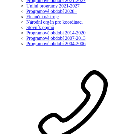
Programové období 2021-2027
Unijní programy 2021-2027
Programové období 2028+
Finanční nástroje
Národní orgán pro koordinaci
Slovník pojmů
Programové období 2014-2020
Programové období 2007-2013
Programové období 2004-2006