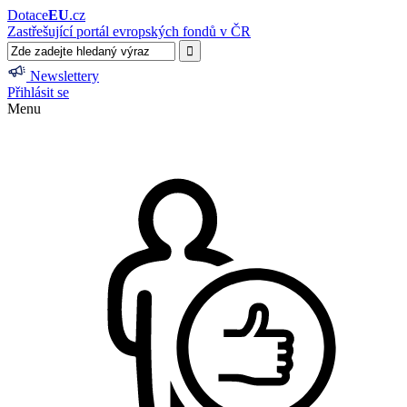
Dotace
EU
.cz
Zastřešující portál evropských fondů v ČR
Newslettery
Přihlásit se
Menu