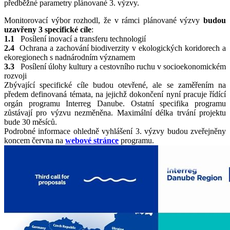
předběžné parametry plánované 3. výzvy.
Monitorovací výbor rozhodl, že v rámci plánované výzvy
budou
uzavřeny 3 specifické cíle
:
1.1
Posílení inovací a transferu technologií
2.4
Ochrana a zachování biodiverzity v ekologických koridorech a
ekoregionech s nadnárodním významem
3.3
Posílení úlohy kultury a cestovního ruchu v socioekonomickém
rozvoji
Zbývající specifické cíle budou otevřené, ale se zaměřením na
předem definovaná témata, na jejichž dokončení nyní pracuje řídící
orgán programu Interreg Danube. Ostatní specifika programu
zůstávají pro výzvu nezměněna. Maximální délka trvání projektu
bude 30 měsíců.
Podrobné informace ohledně vyhlášení 3. výzvy budou zveřejněny
koncem června na
webové stránce
programu.