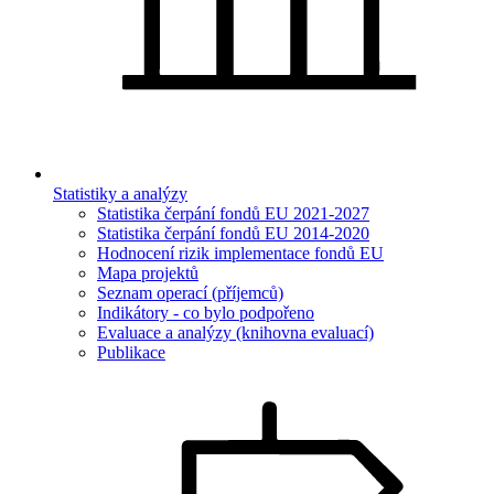
Statistiky a analýzy
Statistika čerpání fondů EU 2021-2027
Statistika čerpání fondů EU 2014-2020
Hodnocení rizik implementace fondů EU
Mapa projektů
Seznam operací (příjemců)
Indikátory - co bylo podpořeno
Evaluace a analýzy (knihovna evaluací)
Publikace