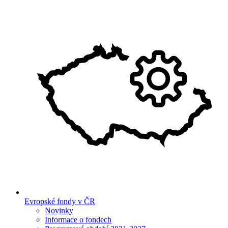
Evropské fondy v ČR
Novinky
Informace o fondech