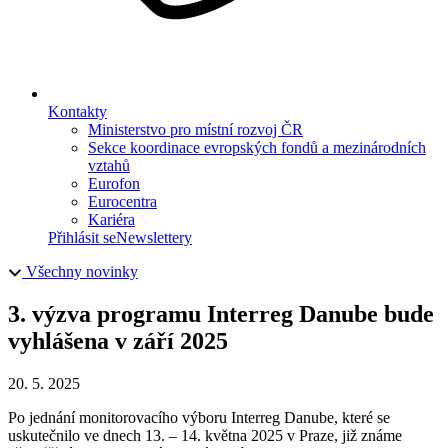
Kontakty
Ministerstvo pro místní rozvoj ČR
Sekce koordinace evropských fondů a mezinárodních
vztahů
Eurofon
Eurocentra
Kariéra
Přihlásit se
Newslettery
Všechny novinky
3. výzva programu Interreg Danube bude
vyhlášena v září 2025
20. 5. 2025
Po jednání monitorovacího výboru Interreg Danube, které se
uskutečnilo ve dnech 13. – 14. května 2025 v Praze, již známe