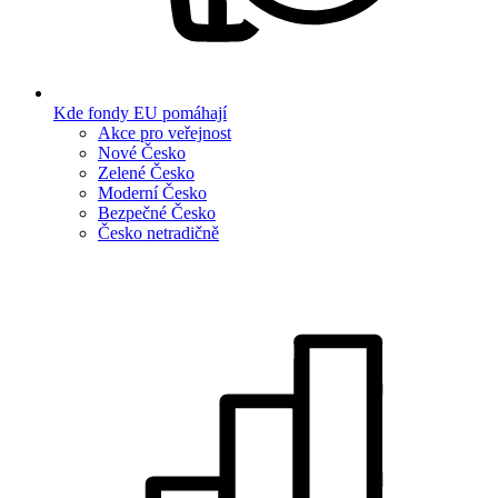
Kde fondy EU pomáhají
Akce pro veřejnost
Nové Česko
Zelené Česko
Moderní Česko
Bezpečné Česko
Česko netradičně