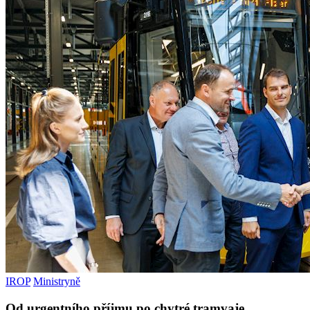
IROP
Ministryně
Od urgentního příjmu po chytré tramvaje.