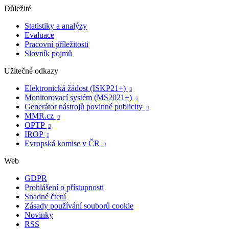
Důležité
Statistiky a analýzy
Evaluace
Pracovní příležitosti
Slovník pojmů
Užitečné odkazy
Elektronická žádost (ISKP21+)

Monitorovací systém (MS2021+)

Generátor nástrojů povinné publicity

MMR.cz

OPTP

IROP

Evropská komise v ČR

Web
GDPR
Prohlášení o přístupnosti
Snadné čtení
Zásady používání souborů cookie
Novinky
RSS