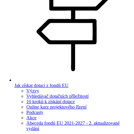
Jak získat dotaci z fondů EU
Výzvy
Vyhledávač dotačních příležitostí
10 kroků k získání dotace
Online kurz projektového řízení
Podcasty
Akce
Abeceda fondů EU 2021-2027 - 2. aktualizované
vydání