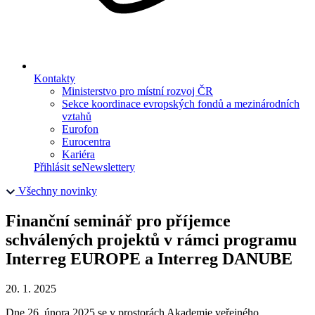
Kontakty
Ministerstvo pro místní rozvoj ČR
Sekce koordinace evropských fondů a mezinárodních
vztahů
Eurofon
Eurocentra
Kariéra
Přihlásit se
Newslettery
Všechny novinky
Finanční seminář pro příjemce
schválených projektů v rámci programu
Interreg EUROPE a Interreg DANUBE
20. 1. 2025
Dne 26. února 2025 se v prostorách Akademie veřejného