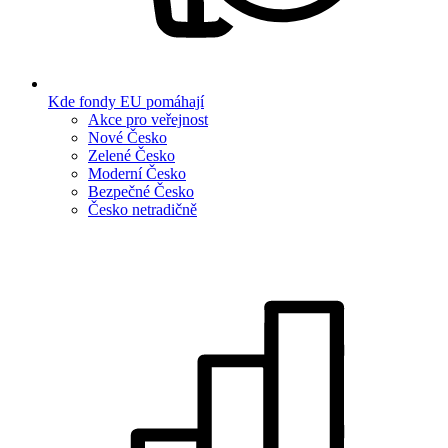
Kde fondy EU pomáhají
Akce pro veřejnost
Nové Česko
Zelené Česko
Moderní Česko
Bezpečné Česko
Česko netradičně