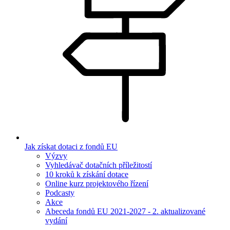
Jak získat dotaci z fondů EU
Výzvy
Vyhledávač dotačních příležitostí
10 kroků k získání dotace
Online kurz projektového řízení
Podcasty
Akce
Abeceda fondů EU 2021-2027 - 2. aktualizované
vydání