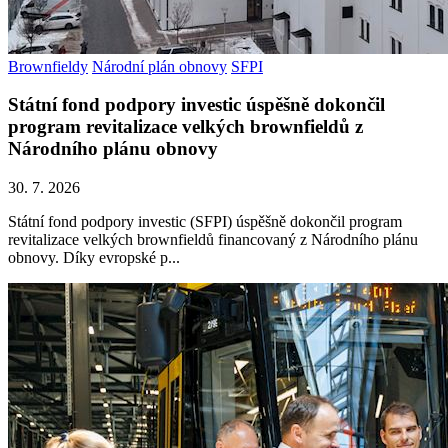
Brownfieldy
Národní plán obnovy
SFPI
Státní fond podpory investic úspěšně dokončil
program revitalizace velkých brownfieldů z
Národního plánu obnovy
30. 7. 2026
Státní fond podpory investic (SFPI) úspěšně dokončil program
revitalizace velkých brownfieldů financovaný z Národního plánu
obnovy. Díky evropské p...