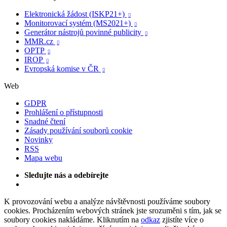
Elektronická žádost (ISKP21+)

Monitorovací systém (MS2021+)

Generátor nástrojů povinné publicity

MMR.cz

OPTP

IROP

Evropská komise v ČR

Web
GDPR
Prohlášení o přístupnosti
Snadné čtení
Zásady používání souborů cookie
Novinky
RSS
Mapa webu
Sledujte nás a odebírejte
K provozování webu a analýze návštěvnosti používáme soubory
cookies. Procházením webových stránek jste srozuměni s tím, jak se
soubory cookies nakládáme. Kliknutím na
odkaz
zjistíte více o