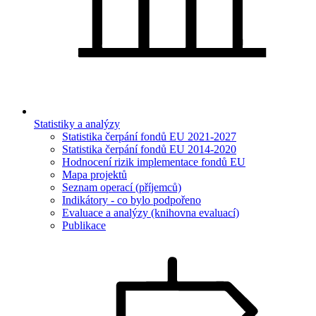
Statistiky a analýzy
Statistika čerpání fondů EU 2021-2027
Statistika čerpání fondů EU 2014-2020
Hodnocení rizik implementace fondů EU
Mapa projektů
Seznam operací (příjemců)
Indikátory - co bylo podpořeno
Evaluace a analýzy (knihovna evaluací)
Publikace