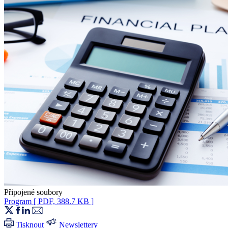
Připojené soubory
Program
[ PDF, 388.7 KB ]
Tisknout
Newslettery