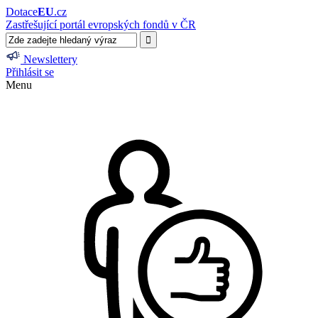
Dotace
EU
.cz
Zastřešující portál evropských fondů v ČR
Newslettery
Přihlásit se
Menu