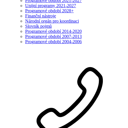
Programové období 2021-2027
Unijní programy 2021-2027
Programové období 2028+
Finanční nástroje
Národní orgán pro koordinaci
Slovník pojmů
Programové období 2014-2020
Programové období 2007-2013
Programové období 2004-2006