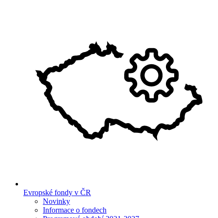
Evropské fondy v ČR
Novinky
Informace o fondech