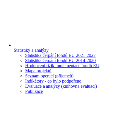
Statistiky a analýzy
Statistika čerpání fondů EU 2021-2027
Statistika čerpání fondů EU 2014-2020
Hodnocení rizik implementace fondů EU
Mapa projektů
Seznam operací (příjemců)
Indikátory - co bylo podpořeno
Evaluace a analýzy (knihovna evaluací)
Publikace