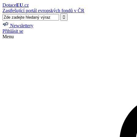
Dotace
EU
.cz
Zastřešující portál evropských fondů v ČR
Newslettery
Přihlásit se
Menu