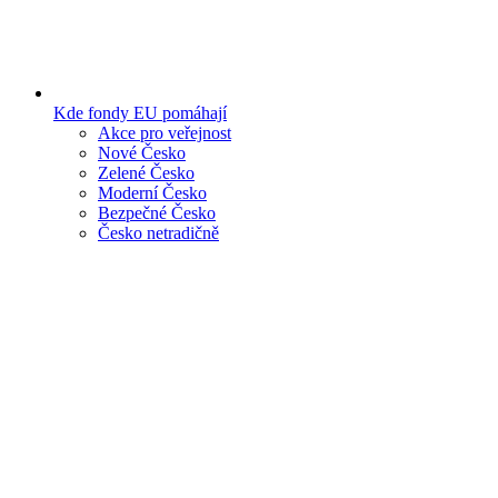
Kde fondy EU pomáhají
Akce pro veřejnost
Nové Česko
Zelené Česko
Moderní Česko
Bezpečné Česko
Česko netradičně