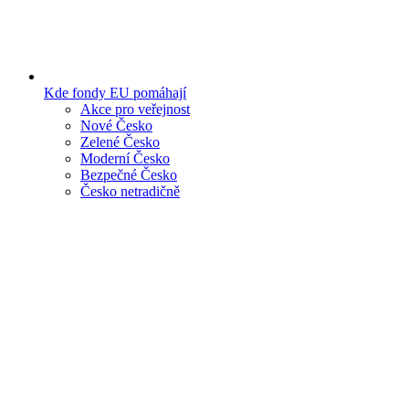
Kde fondy EU pomáhají
Akce pro veřejnost
Nové Česko
Zelené Česko
Moderní Česko
Bezpečné Česko
Česko netradičně