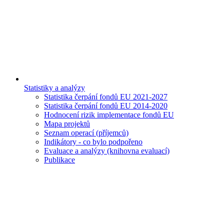
Statistiky a analýzy
Statistika čerpání fondů EU 2021-2027
Statistika čerpání fondů EU 2014-2020
Hodnocení rizik implementace fondů EU
Mapa projektů
Seznam operací (příjemců)
Indikátory - co bylo podpořeno
Evaluace a analýzy (knihovna evaluací)
Publikace