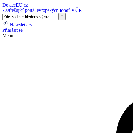
Dotace
EU
.cz
Zastřešující portál evropských fondů v ČR
Newslettery
Přihlásit se
Menu