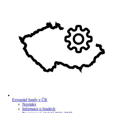
Evropské fondy v ČR
Novinky
Informace o fondech