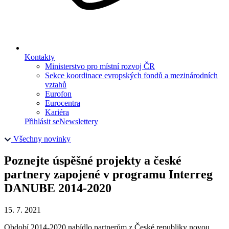
Kontakty
Ministerstvo pro místní rozvoj ČR
Sekce koordinace evropských fondů a mezinárodních
vztahů
Eurofon
Eurocentra
Kariéra
Přihlásit se
Newslettery
Všechny novinky
Poznejte úspěšné projekty a české
partnery zapojené v programu Interreg
DANUBE 2014-2020
15. 7. 2021
Období 2014-2020 nabídlo partnerům z České republiky novou