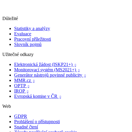
Důležité
Statistiky a analýzy
Evaluace
Pracovní příležitosti
Slovník pojmů
Užitečné odkazy
Elektronická žádost (ISKP21+)

Monitorovací systém (MS2021+)

Generátor nástrojů povinné publicity

MMR.cz

OPTP

IROP

Evropská komise v ČR

Web
GDPR
Prohlášení o přístupnosti
Snadné čtení