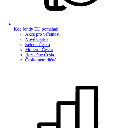
Kde fondy EU pomáhají
Akce pro veřejnost
Nové Česko
Zelené Česko
Moderní Česko
Bezpečné Česko
Česko netradičně