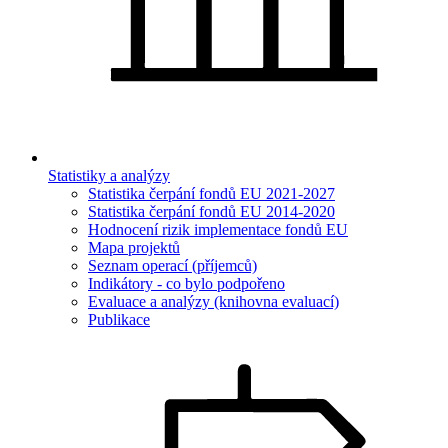
Statistiky a analýzy
Statistika čerpání fondů EU 2021-2027
Statistika čerpání fondů EU 2014-2020
Hodnocení rizik implementace fondů EU
Mapa projektů
Seznam operací (příjemců)
Indikátory - co bylo podpořeno
Evaluace a analýzy (knihovna evaluací)
Publikace