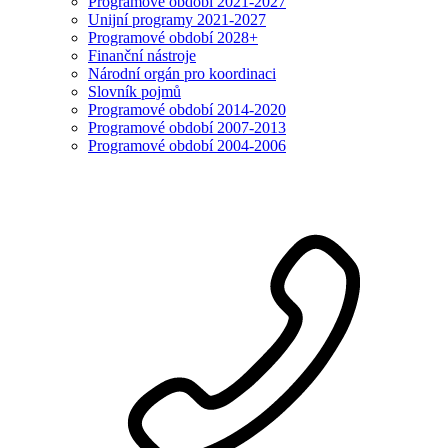
Programové období 2021-2027
Unijní programy 2021-2027
Programové období 2028+
Finanční nástroje
Národní orgán pro koordinaci
Slovník pojmů
Programové období 2014-2020
Programové období 2007-2013
Programové období 2004-2006