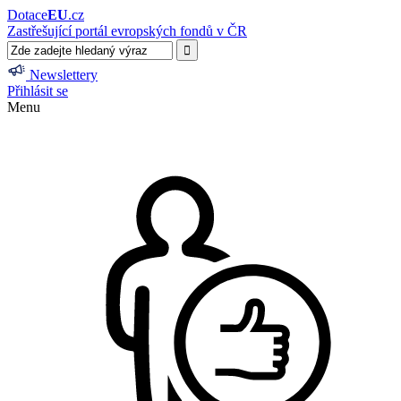
Dotace
EU
.cz
Zastřešující portál evropských fondů v ČR
Newslettery
Přihlásit se
Menu