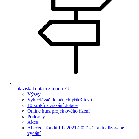
Jak získat dotaci z fondů EU
Výzvy
Vyhledávač dotačních příležitostí
10 kroků k získání dotace
Online kurz projektového řízení
Podcasty
Akce
Abeceda fondů EU 2021-2027 - 2. aktualizované
vydání