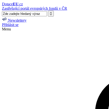
Dotace
EU
.cz
Zastřešující portál evropských fondů v ČR
Newslettery
Přihlásit se
Menu