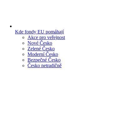
Kde fondy EU pomáhají
Akce pro veřejnost
Nové Česko
Zelené Česko
Moderní Česko
Bezpečné Česko
Česko netradičně