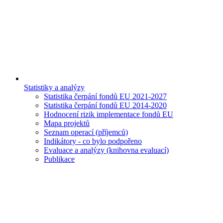
Statistiky a analýzy
Statistika čerpání fondů EU 2021-2027
Statistika čerpání fondů EU 2014-2020
Hodnocení rizik implementace fondů EU
Mapa projektů
Seznam operací (příjemců)
Indikátory - co bylo podpořeno
Evaluace a analýzy (knihovna evaluací)
Publikace