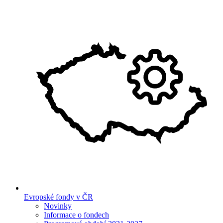
Evropské fondy v ČR
Novinky
Informace o fondech