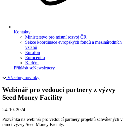
Kontakty
Ministerstvo pro místní rozvoj ČR
Sekce koordinace evropských fondů a mezinárodních
vztahů
Eurofon
Eurocentra
Kariéra
Přihlásit se
Newslettery
Všechny novinky
Webinář pro vedoucí partnery z výzvy
Seed Money Facility
24. 10. 2024
Pozvánka na webinář pro vedoucí partnery projektů schválených v
rámci výzvy Seed Money Facility.