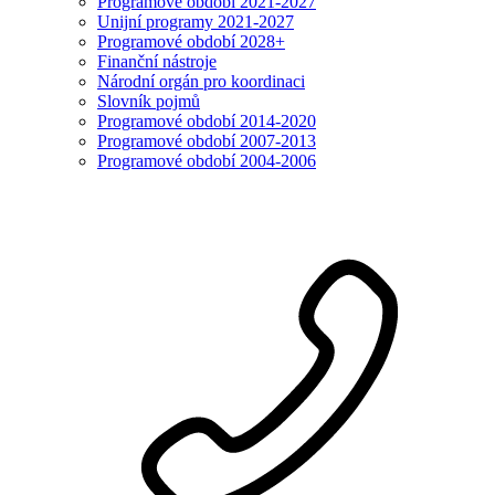
Programové období 2021-2027
Unijní programy 2021-2027
Programové období 2028+
Finanční nástroje
Národní orgán pro koordinaci
Slovník pojmů
Programové období 2014-2020
Programové období 2007-2013
Programové období 2004-2006