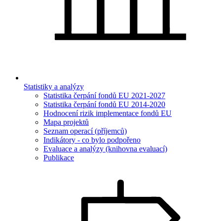
Statistiky a analýzy
Statistika čerpání fondů EU 2021-2027
Statistika čerpání fondů EU 2014-2020
Hodnocení rizik implementace fondů EU
Mapa projektů
Seznam operací (příjemců)
Indikátory - co bylo podpořeno
Evaluace a analýzy (knihovna evaluací)
Publikace