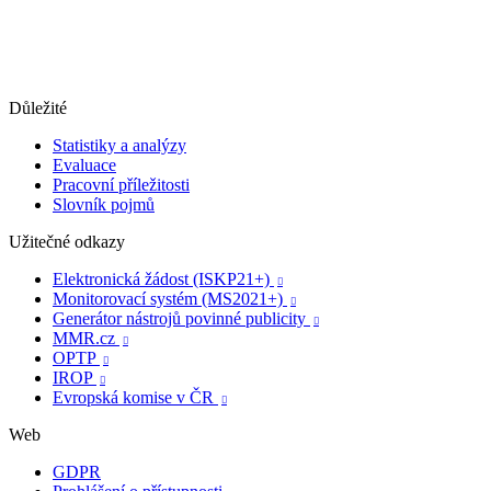
Důležité
Statistiky a analýzy
Evaluace
Pracovní příležitosti
Slovník pojmů
Užitečné odkazy
Elektronická žádost (ISKP21+)

Monitorovací systém (MS2021+)

Generátor nástrojů povinné publicity

MMR.cz

OPTP

IROP

Evropská komise v ČR

Web
GDPR