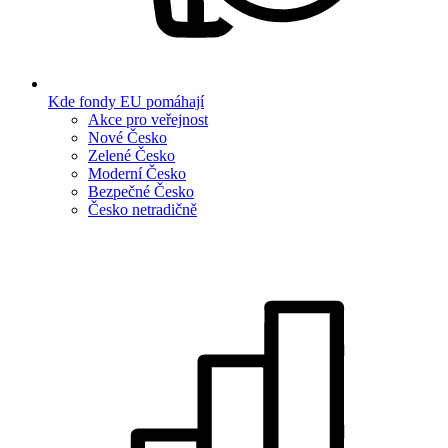
Kde fondy EU pomáhají
Akce pro veřejnost
Nové Česko
Zelené Česko
Moderní Česko
Bezpečné Česko
Česko netradičně