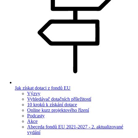
Jak získat dotaci z fondů EU
Výzvy
Vyhledávač dotačních příležitostí
10 kroků k získání dotace
Online kurz projektového řízení
Podcasty
Akce
Abeceda fondů EU 2021-2027 - 2. aktualizované
vydání