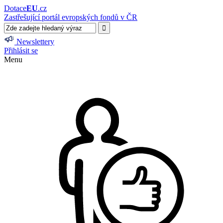
Dotace
EU
.cz
Zastřešující portál evropských fondů v ČR
Newslettery
Přihlásit se
Menu