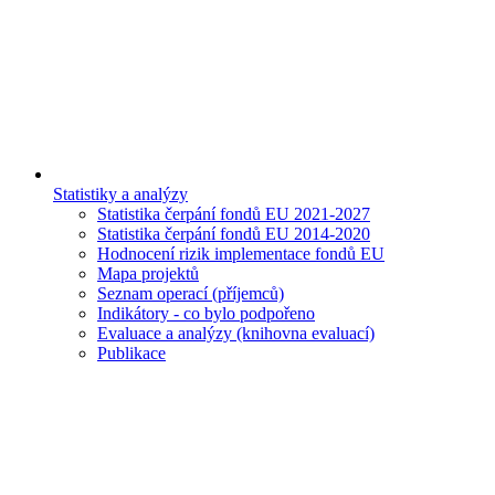
Statistiky a analýzy
Statistika čerpání fondů EU 2021-2027
Statistika čerpání fondů EU 2014-2020
Hodnocení rizik implementace fondů EU
Mapa projektů
Seznam operací (příjemců)
Indikátory - co bylo podpořeno
Evaluace a analýzy (knihovna evaluací)
Publikace