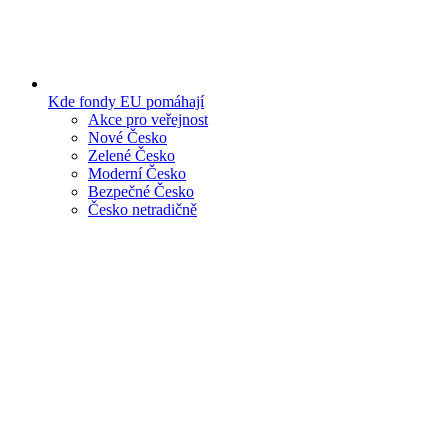
Kde fondy EU pomáhají
Akce pro veřejnost
Nové Česko
Zelené Česko
Moderní Česko
Bezpečné Česko
Česko netradičně