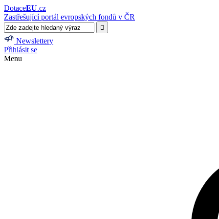
Dotace
EU
.cz
Zastřešující portál evropských fondů v ČR
Newslettery
Přihlásit se
Menu