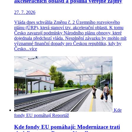
akceleračních oblastí a posílila veřejné zájmy
27. 7. 2026
Vláda dnes schválila Změnu č. 2 Územního rozvojového
plánu (ÚRP), která stanoví tzv. akcelerační oblasti. K tomu
Česko zavazují podmínky Národního plánu obnovy, které
dojednala předchozí vláda. Nesplnění závazku by mohlo mít
významné finanční dopady pro Českou republiku, kdy by
Česko...
více
Kde
fondy EU pomáhají
Reportáž
Kde fondy EU pomáhají: Modernizace trati