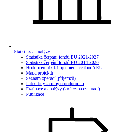
Statistiky a analýzy
Statistika čerpání fondů EU 2021-2027
Statistika čerpání fondů EU 2014-2020
Hodnocení rizik implementace fondů EU
Mapa projektů
Seznam operací (příjemců)
Indikátory - co bylo podpořeno
Evaluace a analýzy (knihovna evaluací)
Publikace