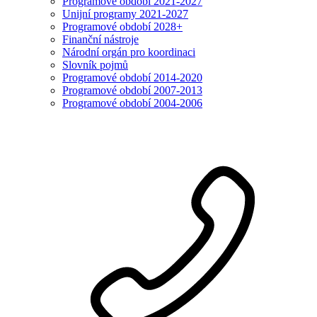
Programové období 2021-2027
Unijní programy 2021-2027
Programové období 2028+
Finanční nástroje
Národní orgán pro koordinaci
Slovník pojmů
Programové období 2014-2020
Programové období 2007-2013
Programové období 2004-2006