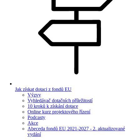
Jak získat dotaci z fondů EU
Výzvy
Vyhledávač dotačních příležitostí
10 kroků k získání dotace
Online kurz projektového řízení
Podcasty
Akce
Abeceda fondů EU 2021-2027 - 2. aktualizované
vydání