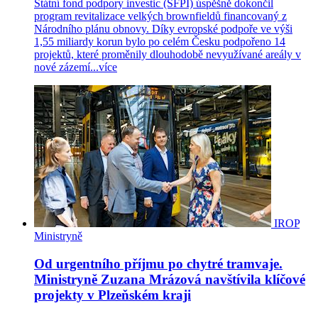
Státní fond podpory investic (SFPI) úspěšně dokončil
program revitalizace velkých brownfieldů financovaný z
Národního plánu obnovy. Díky evropské podpoře ve výši
1,55 miliardy korun bylo po celém Česku podpořeno 14
projektů, které proměnily dlouhodobě nevyužívané areály v
nové zázemí...
více
IROP
Ministryně
Od urgentního příjmu po chytré tramvaje.
Ministryně Zuzana Mrázová navštívila klíčové
projekty v Plzeňském kraji