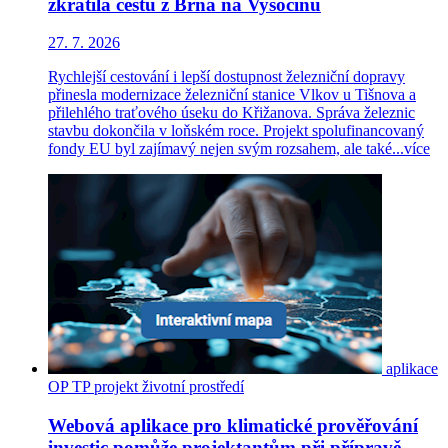
zkrátila cestu z Brna na Vysočinu
27. 7. 2026
Rychlejší cestování i lepší dostupnost železniční dopravy
přinesla modernizace železniční stanice Vlkov u Tišnova a
přilehlého traťového úseku do Křižanova. Správa železnic
stavbu dokončila v loňském roce. Projekt spolufinancovaný
fondy EU byl zajímavý nejen svým rozsahem, ale také...
více
aplikace
OP TP
projekt
životní prostředí
Webová aplikace pro klimatické prověřování
investic pomůže projektantům při přípravě