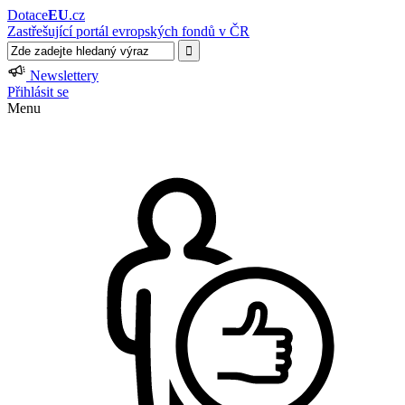
Dotace
EU
.cz
Zastřešující portál evropských fondů v ČR
Newslettery
Přihlásit se
Menu