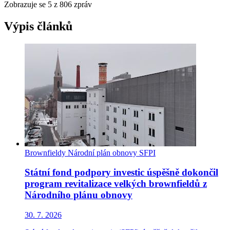
Zobrazuje se
5
z 806 zpráv
Výpis článků
Brownfieldy
Národní plán obnovy
SFPI
Státní fond podpory investic úspěšně dokončil
program revitalizace velkých brownfieldů z
Národního plánu obnovy
30. 7. 2026