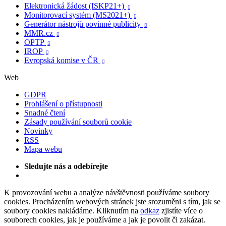
Elektronická žádost (ISKP21+)

Monitorovací systém (MS2021+)

Generátor nástrojů povinné publicity

MMR.cz

OPTP

IROP

Evropská komise v ČR

Web
GDPR
Prohlášení o přístupnosti
Snadné čtení
Zásady používání souborů cookie
Novinky
RSS
Mapa webu
Sledujte nás a odebírejte
K provozování webu a analýze návštěvnosti používáme soubory
cookies. Procházením webových stránek jste srozuměni s tím, jak se
soubory cookies nakládáme. Kliknutím na
odkaz
zjistíte více o
souborech cookies, jak je používáme a jak je povolit či zakázat.