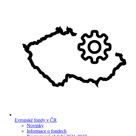
Evropské fondy v ČR
Novinky
Informace o fondech