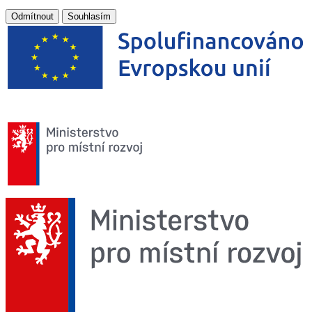
Odmítnout
Souhlasím