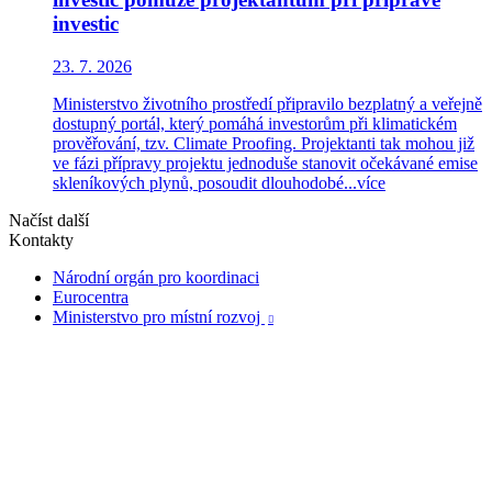
investic
23. 7. 2026
Ministerstvo životního prostředí připravilo bezplatný a veřejně
dostupný portál, který pomáhá investorům při klimatickém
prověřování, tzv. Climate Proofing. Projektanti tak mohou již
ve fázi přípravy projektu jednoduše stanovit očekávané emise
skleníkových plynů, posoudit dlouhodobé...
více
Načíst další
Kontakty
Národní orgán pro koordinaci
Eurocentra
Ministerstvo pro místní rozvoj
