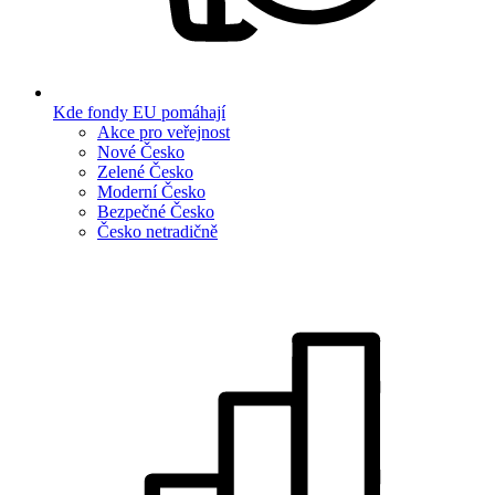
Kde fondy EU pomáhají
Akce pro veřejnost
Nové Česko
Zelené Česko
Moderní Česko
Bezpečné Česko
Česko netradičně