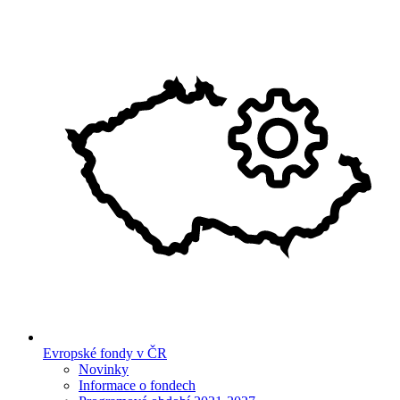
Evropské fondy v ČR
Novinky
Informace o fondech