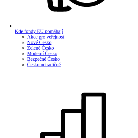
Kde fondy EU pomáhají
Akce pro veřejnost
Nové Česko
Zelené Česko
Moderní Česko
Bezpečné Česko
Česko netradičně