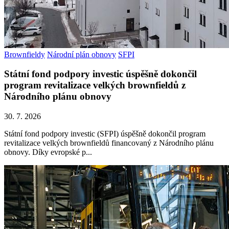
Brownfieldy
Národní plán obnovy
SFPI
Státní fond podpory investic úspěšně dokončil
program revitalizace velkých brownfieldů z
Národního plánu obnovy
30. 7. 2026
Státní fond podpory investic (SFPI) úspěšně dokončil program
revitalizace velkých brownfieldů financovaný z Národního plánu
obnovy. Díky evropské p...