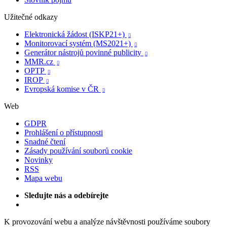
Užitečné odkazy
Elektronická žádost (ISKP21+)

Monitorovací systém (MS2021+)

Generátor nástrojů povinné publicity

MMR.cz

OPTP

IROP

Evropská komise v ČR

Web
GDPR
Prohlášení o přístupnosti
Snadné čtení
Zásady používání souborů cookie
Novinky
RSS
Mapa webu
Sledujte nás a odebírejte
K provozování webu a analýze návštěvnosti používáme soubory