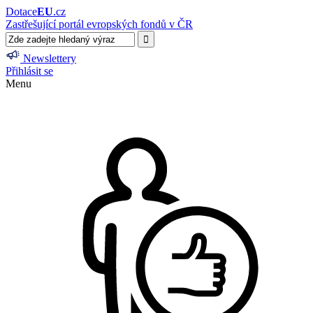
Dotace
EU
.cz
Zastřešující portál evropských fondů v ČR
Newslettery
Přihlásit se
Menu