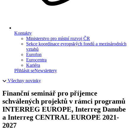
Kontakty
Ministerstvo pro místní rozvoj ČR
Sekce koordinace evropských fondů a mezinárodních
vztahů
Eurofon
Eurocentra
Kariéra
Přihlásit se
Newslettery
Všechny novinky
Finanční seminář pro příjemce
schválených projektů v rámci programů
INTERREG EUROPE, Interreg Danube
a Interreg CENTRAL EUROPE 2021-
2027