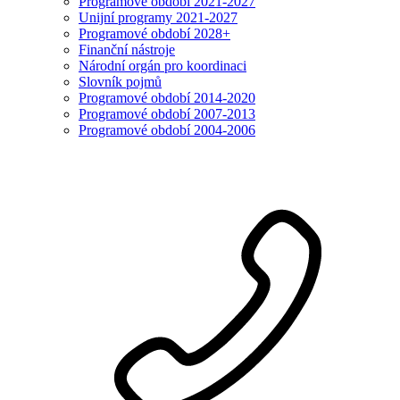
Programové období 2021-2027
Unijní programy 2021-2027
Programové období 2028+
Finanční nástroje
Národní orgán pro koordinaci
Slovník pojmů
Programové období 2014-2020
Programové období 2007-2013
Programové období 2004-2006