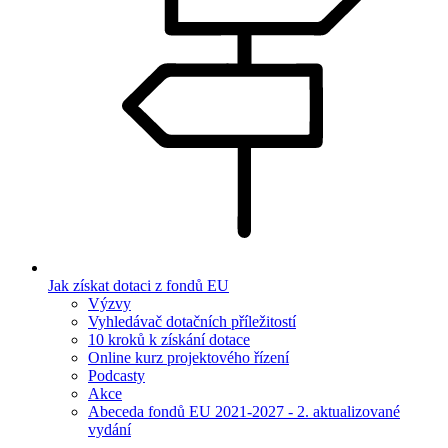
Jak získat dotaci z fondů EU
Výzvy
Vyhledávač dotačních příležitostí
10 kroků k získání dotace
Online kurz projektového řízení
Podcasty
Akce
Abeceda fondů EU 2021-2027 - 2. aktualizované
vydání