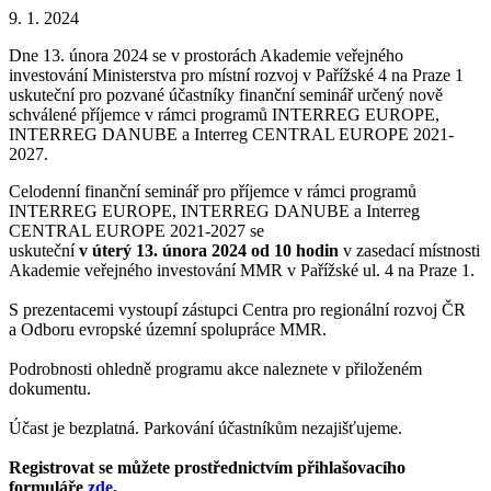
9. 1. 2024
Dne 13. února 2024 se v prostorách Akademie veřejného
investování Ministerstva pro místní rozvoj v Pařížské 4 na Praze 1
uskuteční pro pozvané účastníky finanční seminář určený nově
schválené příjemce v rámci programů INTERREG EUROPE,
INTERREG DANUBE a Interreg CENTRAL EUROPE 2021-
2027.
Celodenní finanční seminář pro příjemce v rámci programů
INTERREG EUROPE, INTERREG DANUBE a Interreg
CENTRAL EUROPE 2021-2027 se
uskuteční
v úterý 13. února 2024
od 10 hodin
v zasedací místnosti
Akademie veřejného investování MMR v Pařížské ul. 4 na Praze 1.
S prezentacemi vystoupí zástupci Centra pro regionální rozvoj ČR
a Odboru evropské územní spolupráce MMR.
Podrobnosti ohledně programu akce naleznete v přiloženém
dokumentu.
Účast je bezplatná. Parkování účastníkům nezajišťujeme.
Registrovat se můžete prostřednictvím přihlašovacího
formuláře
zde
.