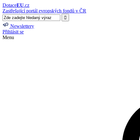
Dotace
EU
.cz
Zastřešující portál evropských fondů v ČR
Newslettery
Přihlásit se
Menu