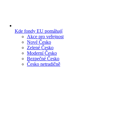
Kde fondy EU pomáhají
Akce pro veřejnost
Nové Česko
Zelené Česko
Moderní Česko
Bezpečné Česko
Česko netradičně