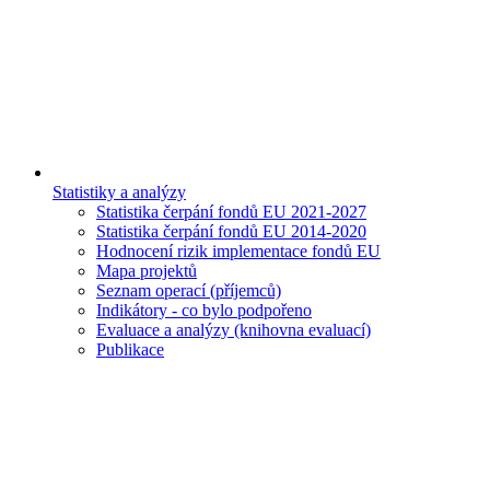
Statistiky a analýzy
Statistika čerpání fondů EU 2021-2027
Statistika čerpání fondů EU 2014-2020
Hodnocení rizik implementace fondů EU
Mapa projektů
Seznam operací (příjemců)
Indikátory - co bylo podpořeno
Evaluace a analýzy (knihovna evaluací)
Publikace