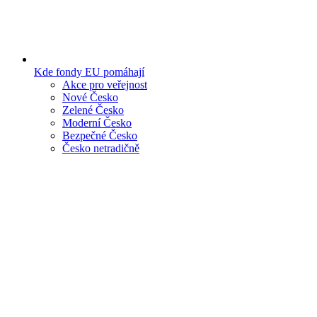
Kde fondy EU pomáhají
Akce pro veřejnost
Nové Česko
Zelené Česko
Moderní Česko
Bezpečné Česko
Česko netradičně