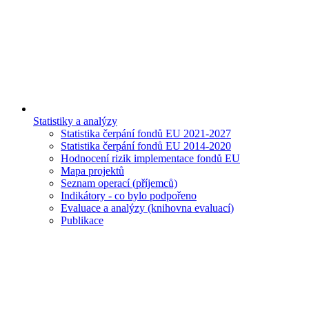
Statistiky a analýzy
Statistika čerpání fondů EU 2021-2027
Statistika čerpání fondů EU 2014-2020
Hodnocení rizik implementace fondů EU
Mapa projektů
Seznam operací (příjemců)
Indikátory - co bylo podpořeno
Evaluace a analýzy (knihovna evaluací)
Publikace