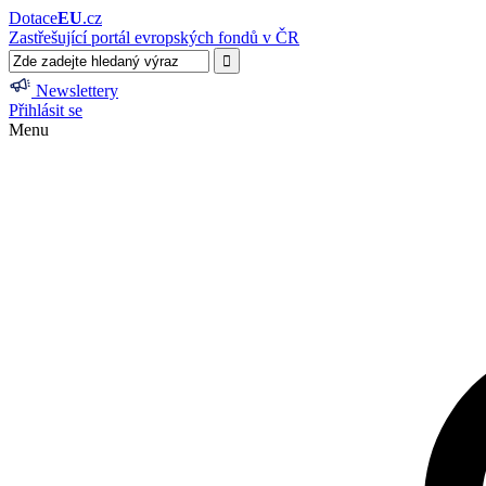
Dotace
EU
.cz
Zastřešující portál evropských fondů v ČR
Newslettery
Přihlásit se
Menu