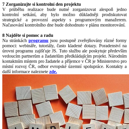
7 Zorganizujte si kontrolní den projektu
V průběhu realizace bude nutné zorganizovat alespoň jedno
kontrolní setkání, aby bylo možno důkladněji prodiskutovat
strategické a provozní aspekty s programovým manažerem.
Načasování kontrolního dne bude dohodnuto v plánu monitorování.
8 Najděte si pomoc a radu
Na stránkách
programu
jsou postupně zveřejňovány různé formy
pomoci: webináře, tutoriály, často kladené dotazy. Poradenství na
úrovni programu zajišťuje JS. Tuto službu ale poskytuje především
vedoucím partnerům a žadatelům předkládajícím projekt. Národním
kontaktním místem pro žadatele a příjemce v ČR je Ministerstvo pro
místní rozvoj ČR, odbor evropské územní spolupráce. Kontakty a
další informace naleznete
zde.