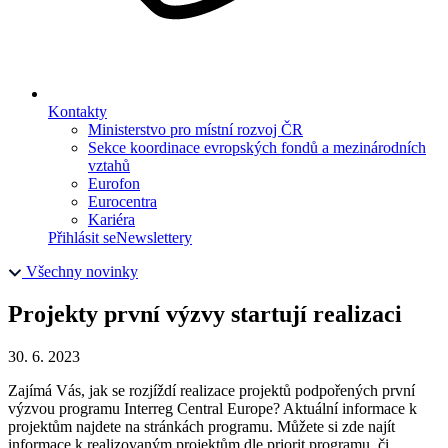
Kontakty
Ministerstvo pro místní rozvoj ČR
Sekce koordinace evropských fondů a mezinárodních
vztahů
Eurofon
Eurocentra
Kariéra
Přihlásit se
Newslettery
Všechny novinky
Projekty první výzvy startují realizaci
30. 6. 2023
Zajímá Vás, jak se rozjíždí realizace projektů podpořených první
výzvou programu Interreg Central Europe? Aktuální informace k
projektům najdete na stránkách programu. Můžete si zde najít
informace k realizovaným projektům dle priorit programu, či