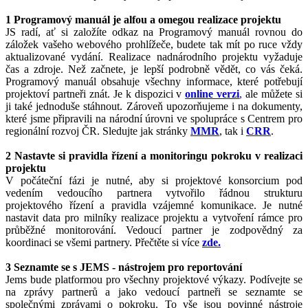
1 Programový manuál je alfou a omegou realizace projektu
JS radí, ať si založíte odkaz na Programový manuál rovnou do
záložek vašeho webového prohlížeče, budete tak mít po ruce vždy
aktualizované vydání. Realizace nadnárodního projektu vyžaduje
čas a zdroje. Než začnete, je lepší podrobně vědět, co vás čeká.
Programový manuál obsahuje všechny informace, které potřebují
projektoví partneři znát. Je k dispozici v
online verzi
,
ale můžete si
ji také jednoduše stáhnout. Zároveň upozorňujeme i na dokumenty,
které jsme připravili na národní úrovni ve spolupráce s Centrem pro
regionální rozvoj ČR. Sledujte jak stránky
MMR
, tak i
CRR
.
2 Nastavte si pravidla řízení a monitoringu pokroku v realizaci
projektu
V počáteční fázi je nutné, aby si projektové konsorcium pod
vedením vedoucího partnera vytvořilo řádnou strukturu
projektového řízení a pravidla vzájemné komunikace. Je nutné
nastavit data pro milníky realizace projektu a vytvoření rámce pro
průběžné monitorování. Vedoucí partner je zodpovědný za
koordinaci se všemi partnery. Přečtěte si více
zde.
3 Seznamte se s JEMS - nástrojem pro reportování
Jems bude platformou pro všechny projektové výkazy. Podívejte se
na zprávy partnerů a jako vedoucí partneři se seznamte se
společnými zprávami o pokroku. To vše jsou povinné nástroje