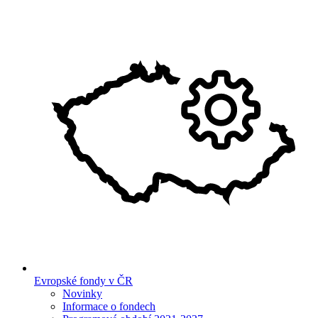
Evropské fondy v ČR
Novinky
Informace o fondech