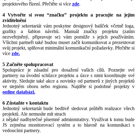
projektového řízení. Přečtěte si více
zde
.
4 Vytvořte si svou “značku” projektu a pracujte na jejím
zviditelnění
Jednotný sekretariát vám poskytne designový balíček včetně loga,
grafiky a šablon návrhů. Manuál značky projektu (zatím
nezveřejněný, připravuje se) vám pomůže s jejich používáním.
Všichni partneři také budou muset začít komunikovat a prezentovat
svůj projekt, splňovat minimální komunikační požadavky. Přečtěte si
více
zde.
5 Začněte spolupracovat
Spolupráce je zásadní pro dosažení vašich cílů. Poznejte své
partnery na úvodní schůzce projektu a úzce s nimi koordinujte své
aktivity. Sledujte také akce a novinky od partnerů z jiných projektů
ve stejném oboru nebo regionu. Najděte si podobné projekty v
online databázi.
6 Zůstaňte v kontaktu
Jednotný sekretariát bude bedlivě sledovat průběh realizace všech
projektů. Ale nemusíte mít strach
z nějaké nadbytečné písemné administrativy. Využívat k tomu bude
JS zejména monitorovací systém a to hlavně na komunikaci s
vedoucími partnery.