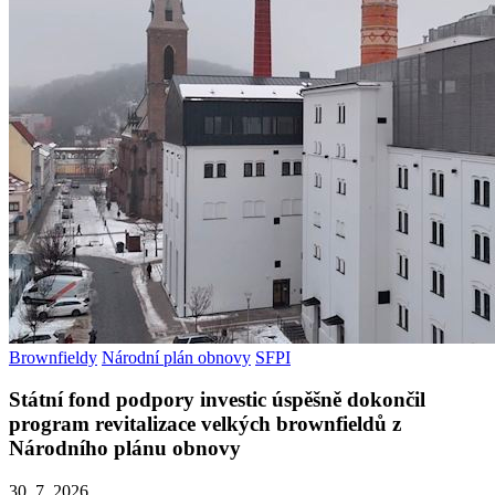
Brownfieldy
Národní plán obnovy
SFPI
Státní fond podpory investic úspěšně dokončil
program revitalizace velkých brownfieldů z
Národního plánu obnovy
30. 7. 2026