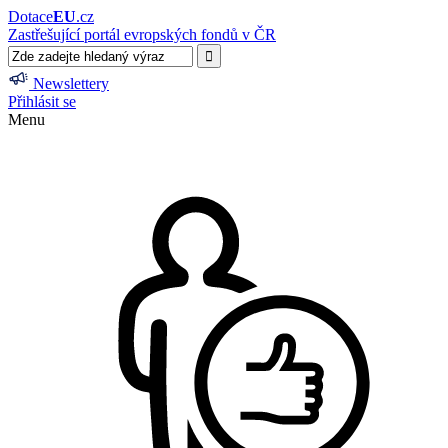
Dotace
EU
.cz
Zastřešující portál evropských fondů v ČR
Newslettery
Přihlásit se
Menu