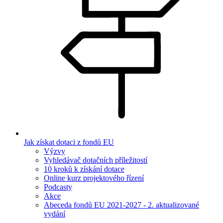
Jak získat dotaci z fondů EU
Výzvy
Vyhledávač dotačních příležitostí
10 kroků k získání dotace
Online kurz projektového řízení
Podcasty
Akce
Abeceda fondů EU 2021-2027 - 2. aktualizované
vydání