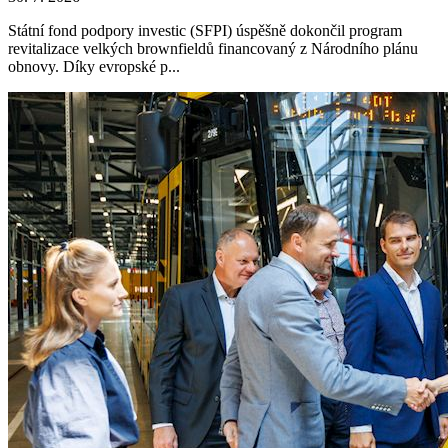
Státní fond podpory investic (SFPI) úspěšně dokončil program
revitalizace velkých brownfieldů financovaný z Národního plánu
obnovy. Díky evropské p...