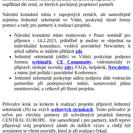
například dle zemí, ze kterých pocházejí projektoví partneři.
Národní kontaktní místa v zapojených zemích, ale samozřejmě
zejména Jednotný sekretariát ve Vídni, poskytují různé formy
pomoci a rady pro partnery k realizaci projektů.
Národní kontaktní místo realizovalo v Praze seminář pro
příjemce - 14.2.2023, průběžně je možno se objednat na
individuální konzultace, vydává pravidelný Newsletter, k
jehož odběru se můžete přihlásit
zde
.
Jednotný sekretariát (sídlící ve Vídni) poskytuje podporu
formou
webinářů
,
CE Community
, videotutoriály (v
přípravě, sledujte novinky
zde
), FAQs, helpdesk,
Newsletter
,
a mimo jiné pořádá i pravidelné Konference.
Jednotný sekretariát poskytuje stálou podporu dále vedoucím
partnerům při podepisování smluv, nastavování plánu
monitorování, a celkově při řízení projektu.
Průvodce krok za krokem k realizaci projektu připravil Jednotný
sekretariát (JS) na svých
webových stránkách
. Tento průvodce je
určen pro všechny partnery již schválených projektů Interreg
CENTRAL EUROPE. Ale samozřejmě i pro partnery, kteří teprve
připravují svůj projektový záměr do dalších výzev a chtějí být
seznámeni se všemi pravidly, která je při realizaci čekají.