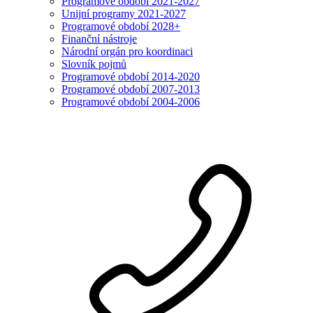
Programové období 2021-2027
Unijní programy 2021-2027
Programové období 2028+
Finanční nástroje
Národní orgán pro koordinaci
Slovník pojmů
Programové období 2014-2020
Programové období 2007-2013
Programové období 2004-2006