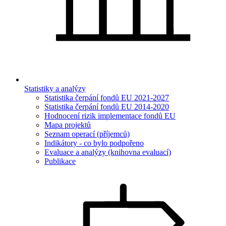
Statistiky a analýzy
Statistika čerpání fondů EU 2021-2027
Statistika čerpání fondů EU 2014-2020
Hodnocení rizik implementace fondů EU
Mapa projektů
Seznam operací (příjemců)
Indikátory - co bylo podpořeno
Evaluace a analýzy (knihovna evaluací)
Publikace