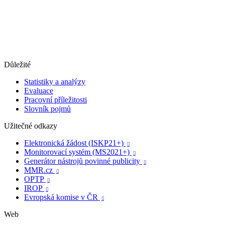
Důležité
Statistiky a analýzy
Evaluace
Pracovní příležitosti
Slovník pojmů
Užitečné odkazy
Elektronická žádost (ISKP21+)

Monitorovací systém (MS2021+)

Generátor nástrojů povinné publicity

MMR.cz

OPTP

IROP

Evropská komise v ČR

Web