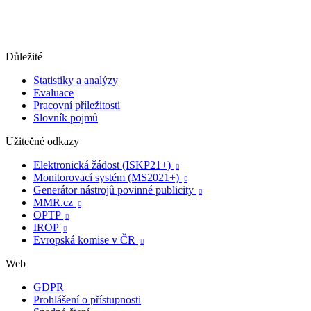
Důležité
Statistiky a analýzy
Evaluace
Pracovní příležitosti
Slovník pojmů
Užitečné odkazy
Elektronická žádost (ISKP21+)

Monitorovací systém (MS2021+)

Generátor nástrojů povinné publicity

MMR.cz

OPTP

IROP

Evropská komise v ČR

Web
GDPR
Prohlášení o přístupnosti