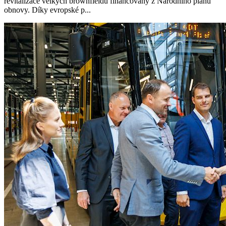
revitalizace velkých brownfieldů financovaný z Národního plánu
obnovy. Díky evropské p...