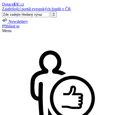
Dotace
EU
.cz
Zastřešující portál evropských fondů v ČR
Newslettery
Přihlásit se
Menu