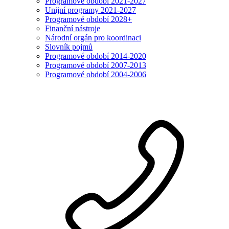
Programové období 2021-2027
Unijní programy 2021-2027
Programové období 2028+
Finanční nástroje
Národní orgán pro koordinaci
Slovník pojmů
Programové období 2014-2020
Programové období 2007-2013
Programové období 2004-2006