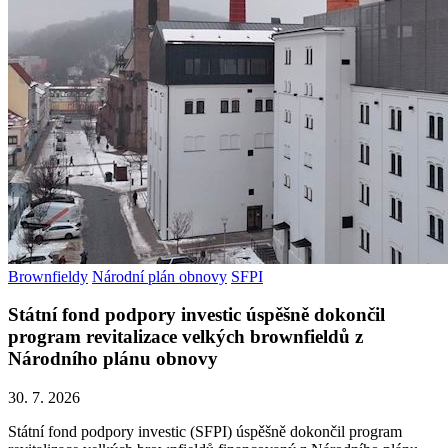
Brownfieldy
Národní plán obnovy
SFPI
Státní fond podpory investic úspěšně dokončil
program revitalizace velkých brownfieldů z
Národního plánu obnovy
30. 7. 2026
Státní fond podpory investic (SFPI) úspěšně dokončil program