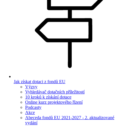
Jak získat dotaci z fondů EU
Výzvy
Vyhledávač dotačních příležitostí
10 kroků k získání dotace
Online kurz projektového řízení
Podcasty
Akce
Abeceda fondů EU 2021-2027 - 2. aktualizované
vydání