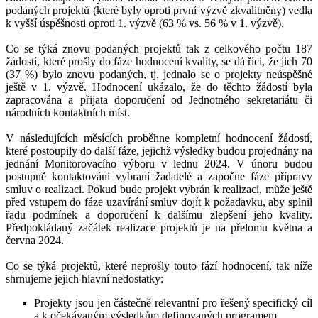
podaných projektů (které byly oproti první výzvě zkvalitněny) vedla
k vyšší úspěšnosti oproti 1. výzvě (63 % vs. 56 % v 1. výzvě).
Co se týká znovu podaných projektů tak z celkového počtu 187
žádostí, které prošly do fáze hodnocení kvality, se dá říci, že jich 70
(37 %) bylo znovu podaných, tj. jednalo se o projekty neúspěšné
ještě v 1. výzvě. Hodnocení ukázalo, že do těchto žádostí byla
zapracována a přijata doporučení od Jednotného sekretariátu či
národních kontaktních míst.
V následujících měsících proběhne kompletní hodnocení žádostí,
které postoupily do další fáze, jejichž výsledky budou projednány na
jednání Monitorovacího výboru v lednu 2024. V únoru budou
postupně kontaktováni vybraní žadatelé a započne fáze přípravy
smluv o realizaci. Pokud bude projekt vybrán k realizaci, může ještě
před vstupem do fáze uzavírání smluv dojít k požadavku, aby splnil
řadu podmínek a doporučení k dalšímu zlepšení jeho kvality.
Předpokládaný začátek realizace projektů je na přelomu května a
června 2024.
Co se týká projektů, které neprošly touto fází hodnocení, tak níže
shrnujeme jejich hlavní nedostatky:
Projekty jsou jen částečně relevantní pro řešený specifický cíl
a k očekávaným výsledkům definovaných programem.