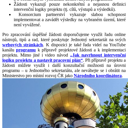
Žádosti vykazují pouze nekonkrétní a nejasnou definici
intervenční logiky projektu (tj. cílů, výstupů a výsledků).
Konsorcium partnerství vykazuje slabou schopnost
implementovat a zavádět výsledky na vybraném území, které
není vyvážené.
Pro zpracování úspěšné žádosti doporučujeme využít řadu online
nástrojů, tipů a rad, které poskytuje Jednotný sekretariát na svých
webových stránkách
. K dispozici je také řada videí na YouTube
kanálu
programu
k přípravě projektové žádosti a k implementaci
projektu. Mimo jiné i video návod
„Jak navrhnout intervenční
logiku projektu a nastavit pracovní plán“
. Při přípravě projektu a
žádosti můžete využít i další konzultační možnosti na úrovni
programu – u Jednotného sekretariátu, ale neváhejte se i obrátit na
Ministerstvo pro místní rozvoj ČR jako
Národního koordinátora
.