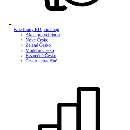
Kde fondy EU pomáhají
Akce pro veřejnost
Nové Česko
Zelené Česko
Moderní Česko
Bezpečné Česko
Česko netradičně