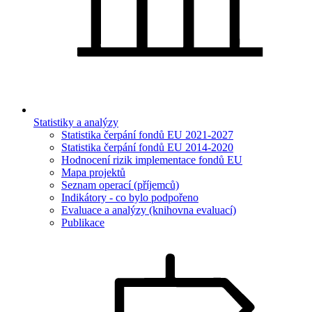
Statistiky a analýzy
Statistika čerpání fondů EU 2021-2027
Statistika čerpání fondů EU 2014-2020
Hodnocení rizik implementace fondů EU
Mapa projektů
Seznam operací (příjemců)
Indikátory - co bylo podpořeno
Evaluace a analýzy (knihovna evaluací)
Publikace