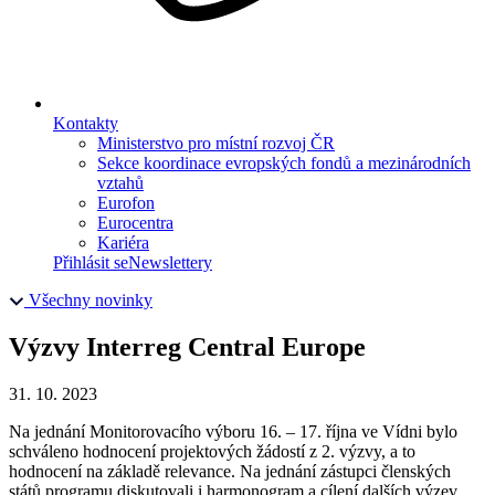
Kontakty
Ministerstvo pro místní rozvoj ČR
Sekce koordinace evropských fondů a mezinárodních
vztahů
Eurofon
Eurocentra
Kariéra
Přihlásit se
Newslettery
Všechny novinky
Výzvy Interreg Central Europe
31. 10. 2023
Na jednání Monitorovacího výboru 16. – 17. října ve Vídni bylo
schváleno hodnocení projektových žádostí z 2. výzvy, a to
hodnocení na základě relevance. Na jednání zástupci členských
států programu diskutovali i harmonogram a cílení dalších výzev.