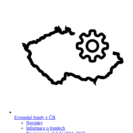
Evropské fondy v ČR
Novinky
Informace o fondech