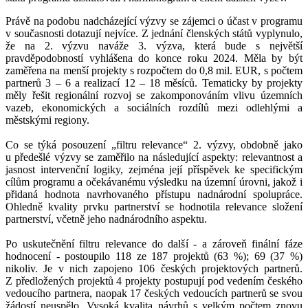
Právě na podobu nadcházející výzvy se zájemci o účast v programu
v současnosti dotazují nejvíce. Z jednání členských států vyplynulo,
že na 2. výzvu naváže 3. výzva, která bude s největší
pravděpodobností vyhlášena do konce roku 2024. Měla by být
zaměřena na menší projekty s rozpočtem do 0,8 mil. EUR, s počtem
partnerů 3 – 6 a realizací 12 – 18 měsíců. Tematicky by projekty
měly řešit regionální rozvoj se zakomponováním vlivu územních
vazeb, ekonomických a sociálních rozdílů mezi odlehlými a
městskými regiony.
Co se týká posouzení „filtru relevance“ 2. výzvy, obdobně jako
u předešlé výzvy se zaměřilo na následující aspekty: relevantnost a
jasnost intervenční logiky, zejména její příspěvek ke specifickým
cílům programu a očekávanému výsledku na územní úrovni, jakož i
přidaná hodnota navrhovaného přístupu nadnárodní spolupráce.
Ohledně kvality prvku partnerství se hodnotila relevance složení
partnerství, včetně jeho nadnárodního aspektu.
Po uskutečnění filtru relevance do další - a zároveň finální fáze
hodnocení - postoupilo 118 ze 187 projektů (63 %); 69 (37 %)
nikoliv. Je v nich zapojeno 106 českých projektových partnerů.
Z předložených projektů 4 projekty postupují pod vedením českého
vedoucího partnera, naopak 17 českých vedoucích partnerů se svou
žádostí neuspělo. Vysoká kvalita návrhů s velkým počtem znovu