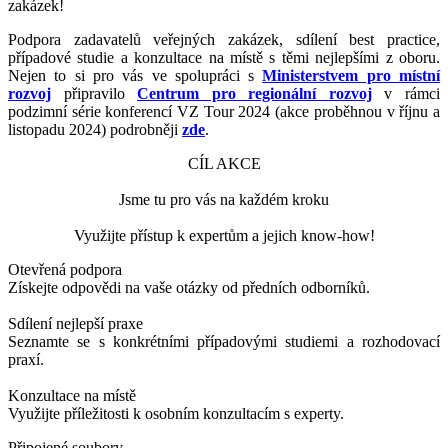
zakázek!
Podpora zadavatelů veřejných zakázek, sdílení best practice,
případové studie a konzultace na místě s těmi nejlepšími z oboru.
Nejen to si pro vás ve spolupráci s
Ministerstvem pro místní
rozvoj
připravilo
Centrum pro regionální rozvoj
v rámci
podzimní série konferencí VZ Tour 2024 (akce proběhnou v říjnu a
listopadu 2024) podrobněji
zde
.
CÍL AKCE
Jsme tu pro vás na každém kroku
Využijte přístup k expertům a jejich know-how!
Otevřená podpora
Získejte odpovědi na vaše otázky od předních odborníků.
Sdílení nejlepší praxe
Seznamte se s konkrétními případovými studiemi a rozhodovací
praxí.
Konzultace na místě
Využijte příležitosti k osobním konzultacím s experty.
Připojené soubory