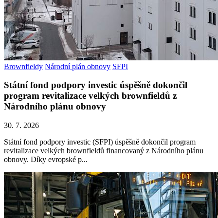
Brownfieldy
Národní plán obnovy
SFPI
Státní fond podpory investic úspěšně dokončil
program revitalizace velkých brownfieldů z
Národního plánu obnovy
30. 7. 2026
Státní fond podpory investic (SFPI) úspěšně dokončil program
revitalizace velkých brownfieldů financovaný z Národního plánu
obnovy. Díky evropské p...