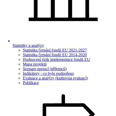
Statistiky a analýzy
Statistika čerpání fondů EU 2021-2027
Statistika čerpání fondů EU 2014-2020
Hodnocení rizik implementace fondů EU
Mapa projektů
Seznam operací (příjemců)
Indikátory - co bylo podpořeno
Evaluace a analýzy (knihovna evaluací)
Publikace