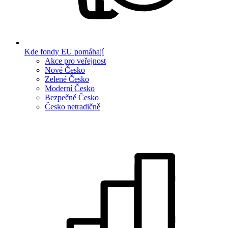
Kde fondy EU pomáhají
Akce pro veřejnost
Nové Česko
Zelené Česko
Moderní Česko
Bezpečné Česko
Česko netradičně