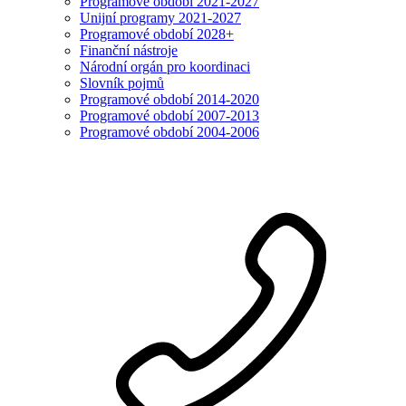
Programové období 2021-2027
Unijní programy 2021-2027
Programové období 2028+
Finanční nástroje
Národní orgán pro koordinaci
Slovník pojmů
Programové období 2014-2020
Programové období 2007-2013
Programové období 2004-2006