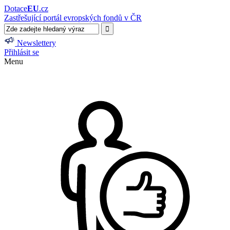
Dotace
EU
.cz
Zastřešující portál evropských fondů v ČR
Newslettery
Přihlásit se
Menu