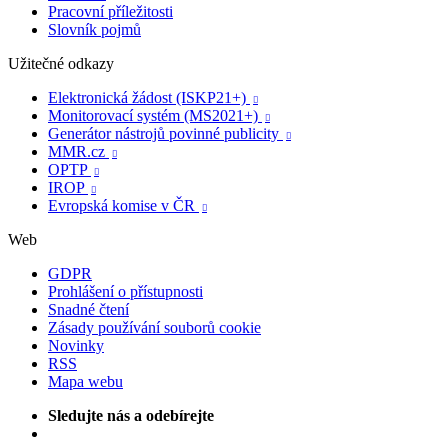
Pracovní příležitosti
Slovník pojmů
Užitečné odkazy
Elektronická žádost (ISKP21+)

Monitorovací systém (MS2021+)

Generátor nástrojů povinné publicity

MMR.cz

OPTP

IROP

Evropská komise v ČR

Web
GDPR
Prohlášení o přístupnosti
Snadné čtení
Zásady používání souborů cookie
Novinky
RSS
Mapa webu
Sledujte nás a odebírejte