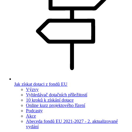
Jak získat dotaci z fondů EU
Výzvy
Vyhledávač dotačních příležitostí
10 kroků k získání dotace
Online kurz projektového řízení
Podcasty
Akce
Abeceda fondů EU 2021-2027 - 2. aktualizované
vydání