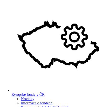
Evropské fondy v ČR
Novinky
Informace o fondech