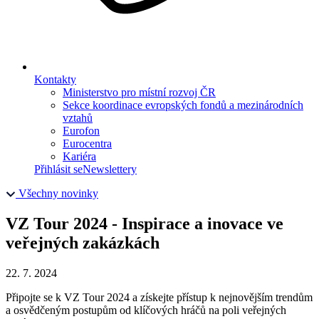
Kontakty
Ministerstvo pro místní rozvoj ČR
Sekce koordinace evropských fondů a mezinárodních
vztahů
Eurofon
Eurocentra
Kariéra
Přihlásit se
Newslettery
Všechny novinky
VZ Tour 2024 - Inspirace a inovace ve
veřejných zakázkách
22. 7. 2024
Připojte se k VZ Tour 2024 a získejte přístup k nejnovějším trendům
a osvědčeným postupům od klíčových hráčů na poli veřejných