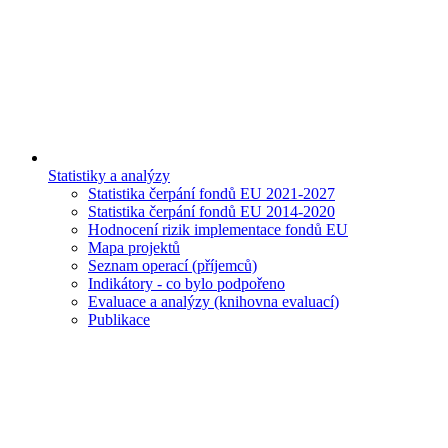
Statistiky a analýzy
Statistika čerpání fondů EU 2021-2027
Statistika čerpání fondů EU 2014-2020
Hodnocení rizik implementace fondů EU
Mapa projektů
Seznam operací (příjemců)
Indikátory - co bylo podpořeno
Evaluace a analýzy (knihovna evaluací)
Publikace