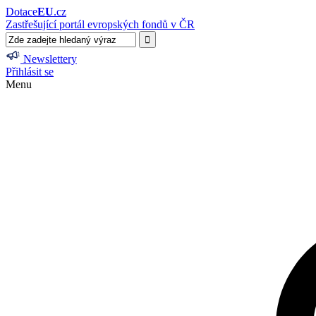
Dotace
EU
.cz
Zastřešující portál evropských fondů v ČR
Newslettery
Přihlásit se
Menu