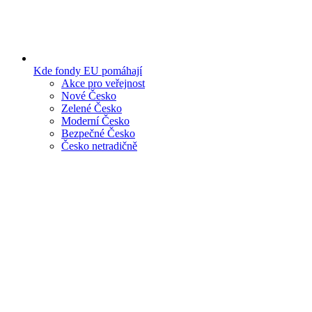
Kde fondy EU pomáhají
Akce pro veřejnost
Nové Česko
Zelené Česko
Moderní Česko
Bezpečné Česko
Česko netradičně