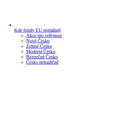
Kde fondy EU pomáhají
Akce pro veřejnost
Nové Česko
Zelené Česko
Moderní Česko
Bezpečné Česko
Česko netradičně