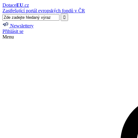
Dotace
EU
.cz
Zastřešující portál evropských fondů v ČR
Newslettery
Přihlásit se
Menu