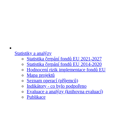
Statistiky a analýzy
Statistika čerpání fondů EU 2021-2027
Statistika čerpání fondů EU 2014-2020
Hodnocení rizik implementace fondů EU
Mapa projektů
Seznam operací (příjemců)
Indikátory - co bylo podpořeno
Evaluace a analýzy (knihovna evaluací)
Publikace