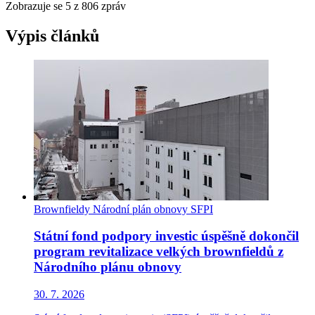
Zobrazuje se
5
z 806 zpráv
Výpis článků
Brownfieldy
Národní plán obnovy
SFPI
Státní fond podpory investic úspěšně dokončil
program revitalizace velkých brownfieldů z
Národního plánu obnovy
30. 7. 2026