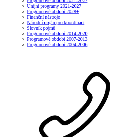
Programové období 2021-2027
Unijní programy 2021-2027
Programové období 2028+
Finanční nástroje
Národní orgán pro koordinaci
Slovník pojmů
Programové období 2014-2020
Programové období 2007-2013
Programové období 2004-2006