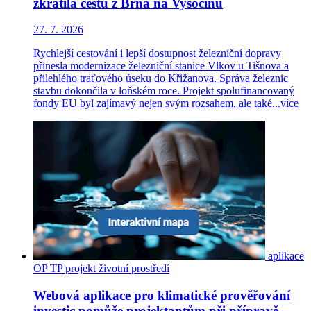
zkrátila cestu z Brna na Vysočinu
27. 7. 2026
Rychlejší cestování i lepší dostupnost železniční dopravy
přinesla modernizace železniční stanice Vlkov u Tišnova a
přilehlého traťového úseku do Křižanova. Správa železnic
stavbu dokončila v loňském roce. Projekt spolufinancovaný
fondy EU byl zajímavý nejen svým rozsahem, ale také...
více
aplikace
OP TP
projekt
životní prostředí
Webová aplikace pro klimatické prověřování
investic pomůže projektantům při přípravě