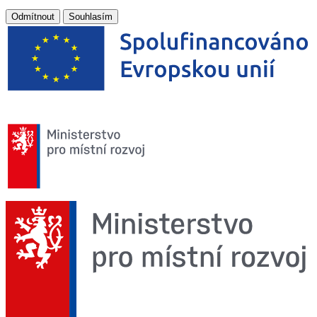
Odmítnout
Souhlasím