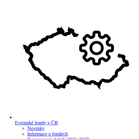
Evropské fondy v ČR
Novinky
Informace o fondech