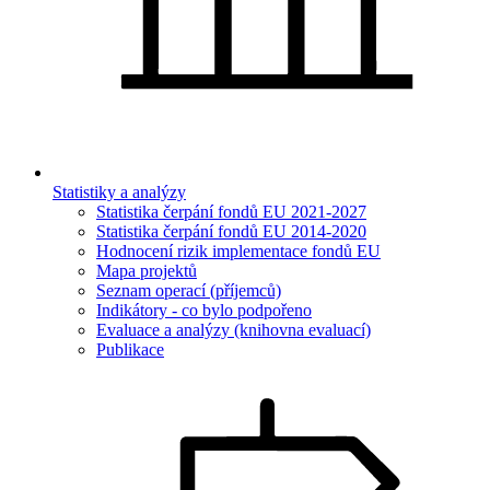
Statistiky a analýzy
Statistika čerpání fondů EU 2021-2027
Statistika čerpání fondů EU 2014-2020
Hodnocení rizik implementace fondů EU
Mapa projektů
Seznam operací (příjemců)
Indikátory - co bylo podpořeno
Evaluace a analýzy (knihovna evaluací)
Publikace