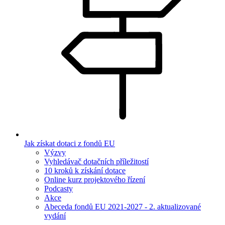
Jak získat dotaci z fondů EU
Výzvy
Vyhledávač dotačních příležitostí
10 kroků k získání dotace
Online kurz projektového řízení
Podcasty
Akce
Abeceda fondů EU 2021-2027 - 2. aktualizované
vydání