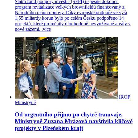
Státní fond podpory investic (SFPI) úspěšně dokončil
program revitalizace velkých brownfieldů financovaný z
Národního plánu obnovy. Díky evropské podpoře ve výši
1,55 miliardy korun bylo po celém Česku podpořeno 14
projektů, které proměnily dlouhodobě nevyužívané areály v
nové zázemí...
více
IROP
Ministryně
Od urgentního příjmu po chytré tramvaje.
Ministryně Zuzana Mrázová navštívila klíčové
projekty v Plzeňském kraji