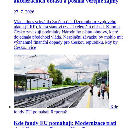
akceleračních oblastí a posílila veřejné zájmy
27. 7. 2026
Vláda dnes schválila Změnu č. 2 Územního rozvojového
plánu (ÚRP), která stanoví tzv. akcelerační oblasti. K tomu
Česko zavazují podmínky Národního plánu obnovy, které
dojednala předchozí vláda. Nesplnění závazku by mohlo mít
významné finanční dopady pro Českou republiku, kdy by
Česko...
více
Kde
fondy EU pomáhají
Reportáž
Kde fondy EU pomáhají: Modernizace trati