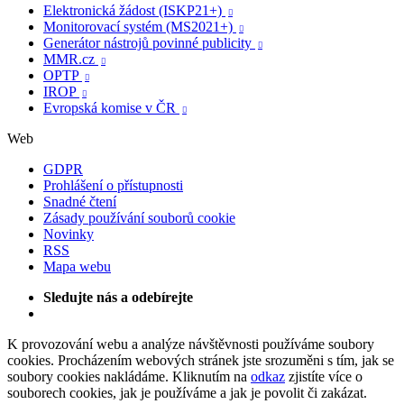
Elektronická žádost (ISKP21+)

Monitorovací systém (MS2021+)

Generátor nástrojů povinné publicity

MMR.cz

OPTP

IROP

Evropská komise v ČR

Web
GDPR
Prohlášení o přístupnosti
Snadné čtení
Zásady používání souborů cookie
Novinky
RSS
Mapa webu
Sledujte nás a odebírejte
K provozování webu a analýze návštěvnosti používáme soubory
cookies. Procházením webových stránek jste srozuměni s tím, jak se
soubory cookies nakládáme. Kliknutím na
odkaz
zjistíte více o
souborech cookies, jak je používáme a jak je povolit či zakázat.