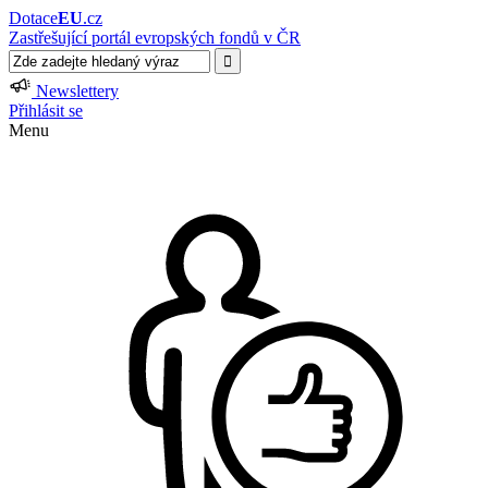
Dotace
EU
.cz
Zastřešující portál evropských fondů v ČR
Newslettery
Přihlásit se
Menu