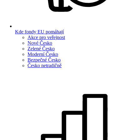
Kde fondy EU pomáhají
Akce pro veřejnost
Nové Česko
Zelené Česko
Moderní Česko
Bezpečné Česko
Česko netradičně