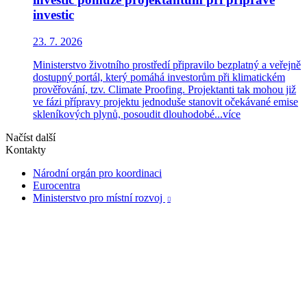
investic
23. 7. 2026
Ministerstvo životního prostředí připravilo bezplatný a veřejně
dostupný portál, který pomáhá investorům při klimatickém
prověřování, tzv. Climate Proofing. Projektanti tak mohou již
ve fázi přípravy projektu jednoduše stanovit očekávané emise
skleníkových plynů, posoudit dlouhodobé...
více
Načíst další
Kontakty
Národní orgán pro koordinaci
Eurocentra
Ministerstvo pro místní rozvoj
