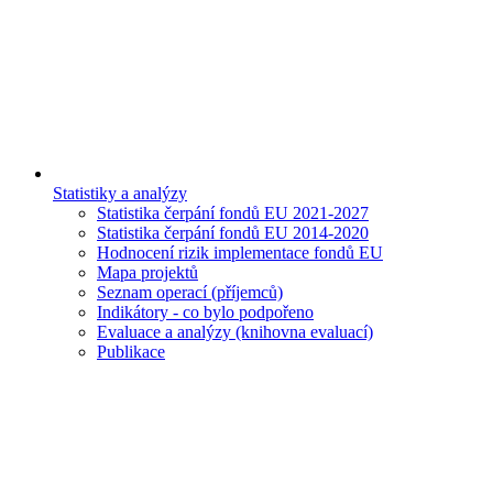
Statistiky a analýzy
Statistika čerpání fondů EU 2021-2027
Statistika čerpání fondů EU 2014-2020
Hodnocení rizik implementace fondů EU
Mapa projektů
Seznam operací (příjemců)
Indikátory - co bylo podpořeno
Evaluace a analýzy (knihovna evaluací)
Publikace