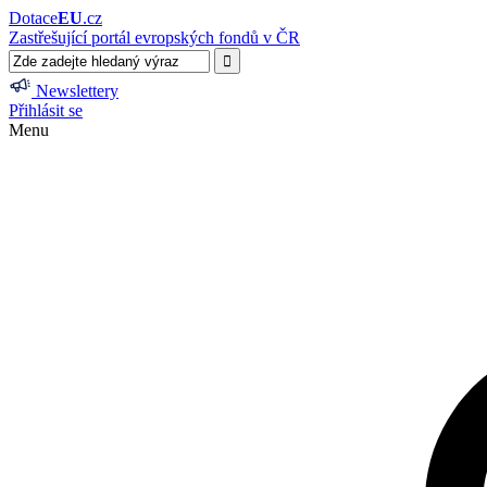
Dotace
EU
.cz
Zastřešující portál evropských fondů v ČR
Newslettery
Přihlásit se
Menu