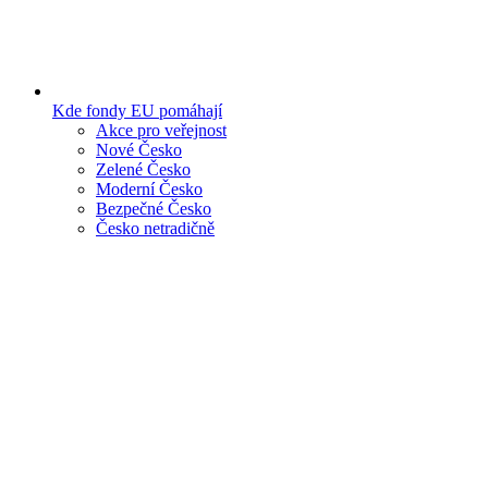
Kde fondy EU pomáhají
Akce pro veřejnost
Nové Česko
Zelené Česko
Moderní Česko
Bezpečné Česko
Česko netradičně