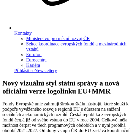
Kontakty
Ministerstvo pro místní rozvoj ČR
Sekce koordinace evropských fondů a mezinárodních
vztahů
Eurofon
Eurocentra
Kariéra
Přihlásit se
Newslettery
Nový vizuální styl státní správy a nová
oficiální verze logolinku EU+MMR
Fondy Evropské unie zahrnují širokou škálu nástrojů, které slouží k
podpoře vyváženého rozvoje regionů EU s důrazem na snížení
sociálních a ekonomických rozdílů. Česká republika z evropských
fondů čerpá již od svého vstupu do EU v roce 2004. Celkově měla
možnost čerpat ve třech programových obdobích a v nyní probíhá
období 2021-2027. Od doby vstupu ČR do EU zastává koordinační