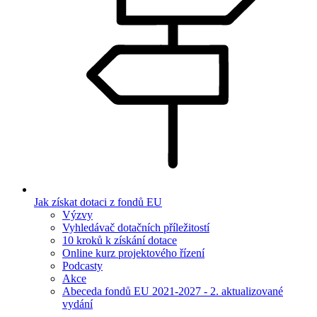
Jak získat dotaci z fondů EU
Výzvy
Vyhledávač dotačních příležitostí
10 kroků k získání dotace
Online kurz projektového řízení
Podcasty
Akce
Abeceda fondů EU 2021-2027 - 2. aktualizované
vydání