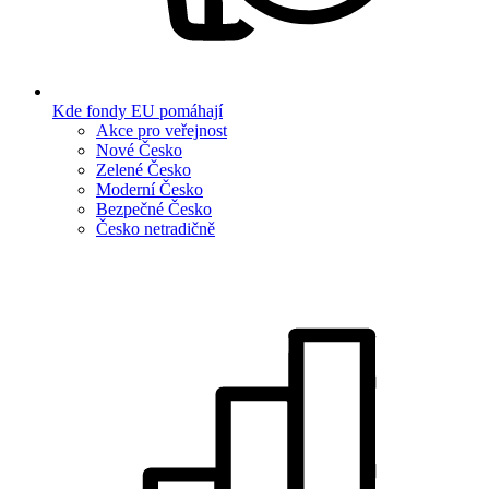
Kde fondy EU pomáhají
Akce pro veřejnost
Nové Česko
Zelené Česko
Moderní Česko
Bezpečné Česko
Česko netradičně