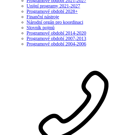
Programové období 2021-2027
Unijní programy 2021-2027
Programové období 2028+
Finanční nástroje
Národní orgán pro koordinaci
Slovník pojmů
Programové období 2014-2020
Programové období 2007-2013
Programové období 2004-2006