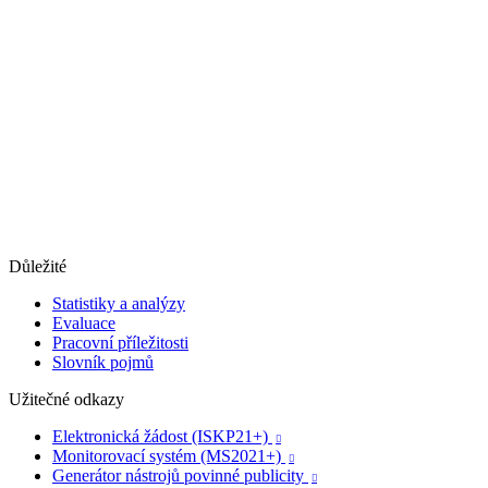
Důležité
Statistiky a analýzy
Evaluace
Pracovní příležitosti
Slovník pojmů
Užitečné odkazy
Elektronická žádost (ISKP21+)

Monitorovací systém (MS2021+)

Generátor nástrojů povinné publicity
