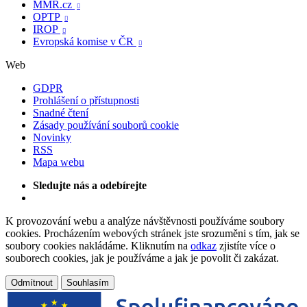
MMR.cz

OPTP

IROP

Evropská komise v ČR

Web
GDPR
Prohlášení o přístupnosti
Snadné čtení
Zásady používání souborů cookie
Novinky
RSS
Mapa webu
Sledujte nás a odebírejte
K provozování webu a analýze návštěvnosti používáme soubory
cookies. Procházením webových stránek jste srozuměni s tím, jak se
soubory cookies nakládáme. Kliknutím na
odkaz
zjistíte více o
souborech cookies, jak je používáme a jak je povolit či zakázat.
Odmítnout
Souhlasím