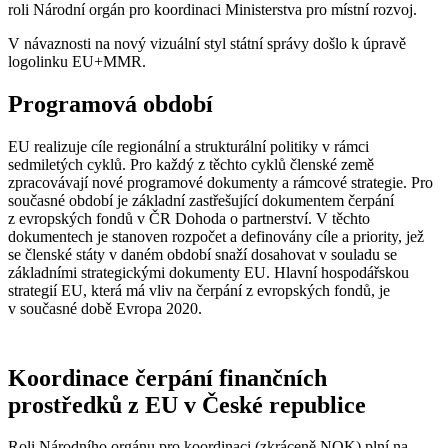
roli Národní orgán pro koordinaci Ministerstva pro místní rozvoj.
V návaznosti na nový vizuální styl státní správy došlo k úpravě
logolinku EU+MMR.
Programová období
EU realizuje cíle regionální a strukturální politiky v rámci
sedmiletých cyklů. Pro každý z těchto cyklů členské země
zpracovávají nové programové dokumenty a rámcové strategie. Pro
současné období je základní zastřešující dokumentem čerpání
z evropských fondů v ČR Dohoda o partnerství. V těchto
dokumentech je stanoven rozpočet a definovány cíle a priority, jež
se členské státy v daném období snaží dosahovat v souladu se
základními strategickými dokumenty EU. Hlavní hospodářskou
strategií EU, která má vliv na čerpání z evropských fondů, je
v současné době Evropa 2020.
Koordinace čerpání finančních
prostředků z EU v České republice
Roli Národního orgánu pro koordinaci (zkráceně NOK) plní na