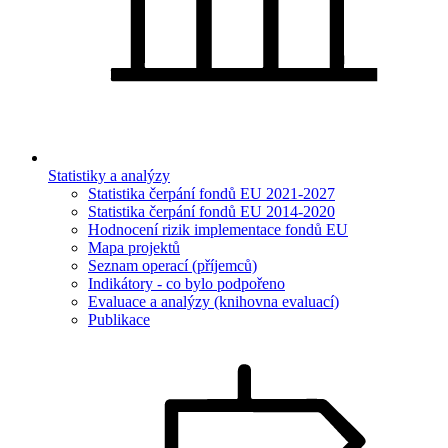
Statistiky a analýzy
Statistika čerpání fondů EU 2021-2027
Statistika čerpání fondů EU 2014-2020
Hodnocení rizik implementace fondů EU
Mapa projektů
Seznam operací (příjemců)
Indikátory - co bylo podpořeno
Evaluace a analýzy (knihovna evaluací)
Publikace