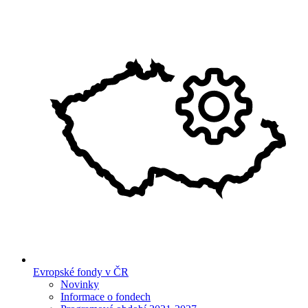
Evropské fondy v ČR
Novinky
Informace o fondech