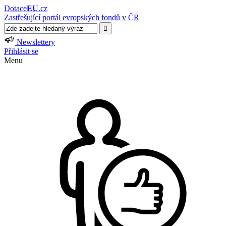
Dotace
EU
.cz
Zastřešující portál evropských fondů v ČR
Newslettery
Přihlásit se
Menu