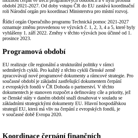
možnost čerpat ve třech programových obdobích a v nyní probíhá
období 2021-2027. Od doby vstupu ČR do EU zastává koordinační
roli Národní orgán pro koordinaci Ministerstva pro místní rozvoj.
Řídicí orgán Operačního programu Technická pomoc 2021-2027
oznamuje změnu provedenou ve výzvách č. 1, 2, 3, 4 a 5, které byly
vyhlášeny 1. září 2022. Změny v těchto výzvách jsou účinné od 1.
prosince 2023.
Programová období
EU realizuje cíle regionální a strukturální politiky v rámci
sedmiletých cyklů. Pro každý z těchto cyklů členské země
zpracovávají nové programové dokumenty a rámcové strategie. Pro
současné období je základní zastřešující dokumentem čerpání
z evropských fondů v ČR Dohoda o partnerství. V těchto
dokumentech je stanoven rozpočet a definovány cíle a priority, jež
se členské státy v daném období snaží dosahovat v souladu se
základními strategickými dokumenty EU. Hlavní hospodářskou
strategií EU, která má vliv na čerpání z evropských fondů, je
v současné době Evropa 2020.
Koordinace čerpání finančních