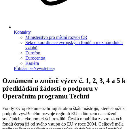
Kontakty
Ministerstvo pro místní rozvoj ČR
Sekce koordinace evropských fondů a mezinárodních
vztahů
Eurofon
Eurocentra
Kariéra
Přihlásit se
Newslettery
Oznámení o změně výzev č. 1, 2, 3, 4 a 5 k
předkládání žádostí o podporu v
Operačním programu Techni
Fondy Evropské unie zahrnují širokou škálu nástrojů, které slouží k
podpoře vyváženého rozvoje regionů EU s důrazem na snížení
sociálních a ekonomických rozdílů. Česká republika z evropských
fondů čerpá již od svého vstupu do EU v roce 2004. Celkově měla