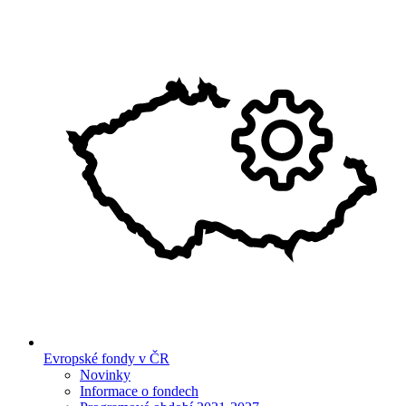
Evropské fondy v ČR
Novinky
Informace o fondech