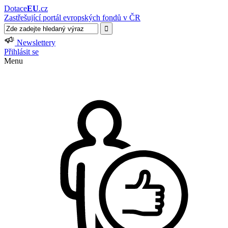
Dotace
EU
.cz
Zastřešující portál evropských fondů v ČR
Newslettery
Přihlásit se
Menu