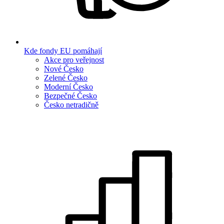
Kde fondy EU pomáhají
Akce pro veřejnost
Nové Česko
Zelené Česko
Moderní Česko
Bezpečné Česko
Česko netradičně