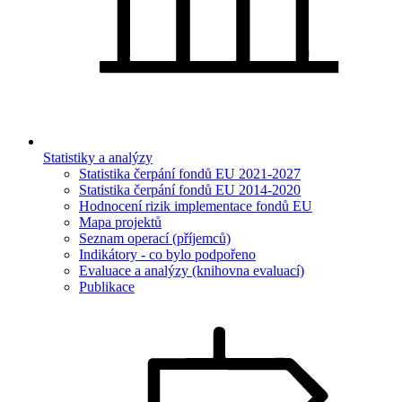
Statistiky a analýzy
Statistika čerpání fondů EU 2021-2027
Statistika čerpání fondů EU 2014-2020
Hodnocení rizik implementace fondů EU
Mapa projektů
Seznam operací (příjemců)
Indikátory - co bylo podpořeno
Evaluace a analýzy (knihovna evaluací)
Publikace