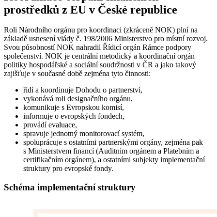
prostředků z EU v České republice
Roli Národního orgánu pro koordinaci (zkráceně NOK) plní na
základě usnesení vlády č. 198/2006 Ministerstvo pro místní rozvoj.
Svou působností NOK nahradil Řídicí orgán Rámce podpory
společenství. NOK je centrální metodický a koordinační orgán
politiky hospodářské a sociální soudržnosti v ČR a jako takový
zajišťuje v současné době zejména tyto činnosti:
řídí a koordinuje Dohodu o partnerství,
vykonává roli designačního orgánu,
komunikuje s Evropskou komisí,
informuje o evropských fondech,
provádí evaluace,
spravuje jednotný monitorovací systém,
spoluprácuje s ostatními partnerskými orgány, zejména pak
s Ministerstvem financí (Auditním orgánem a Platebním a
certifikačním orgánem), a ostatními subjekty implementační
struktury pro evropské fondy.
Schéma implementační struktury