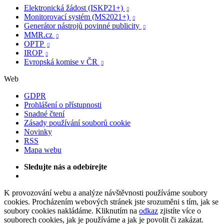
Elektronická žádost (ISKP21+)

Monitorovací systém (MS2021+)

Generátor nástrojů povinné publicity

MMR.cz

OPTP

IROP

Evropská komise v ČR

Web
GDPR
Prohlášení o přístupnosti
Snadné čtení
Zásady používání souborů cookie
Novinky
RSS
Mapa webu
Sledujte nás a odebírejte
K provozování webu a analýze návštěvnosti používáme soubory
cookies. Procházením webových stránek jste srozuměni s tím, jak se
soubory cookies nakládáme. Kliknutím na
odkaz
zjistíte více o
souborech cookies, jak je používáme a jak je povolit či zakázat.