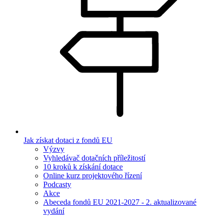
Jak získat dotaci z fondů EU
Výzvy
Vyhledávač dotačních příležitostí
10 kroků k získání dotace
Online kurz projektového řízení
Podcasty
Akce
Abeceda fondů EU 2021-2027 - 2. aktualizované
vydání