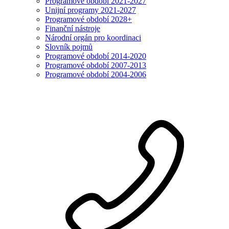
Programové období 2021-2027
Unijní programy 2021-2027
Programové období 2028+
Finanční nástroje
Národní orgán pro koordinaci
Slovník pojmů
Programové období 2014-2020
Programové období 2007-2013
Programové období 2004-2006