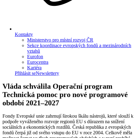
Kontakty
Ministerstvo pro místní rozvoj ČR
Sekce koordinace evropských fondů a mezinárodních
vztahů
Eurofon
Eurocentra
Kariéra
Přihlásit se
Newslettery
Vláda schválila Operační program
Technická pomoc pro nové programové
období 2021–2027
Fondy Evropské unie zahrnují širokou škálu nástrojů, které slouží k
podpoře vyváženého rozvoje regionů EU s důrazem na snížení
sociálních a ekonomických rozdílů. Česká republika z evropských
fondů čerpá již od svého vstupu do EU v roce 2004. Celkově měla