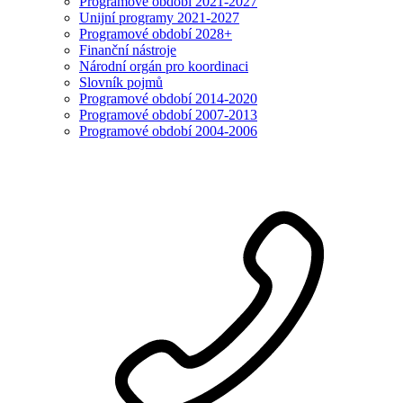
Programové období 2021-2027
Unijní programy 2021-2027
Programové období 2028+
Finanční nástroje
Národní orgán pro koordinaci
Slovník pojmů
Programové období 2014-2020
Programové období 2007-2013
Programové období 2004-2006