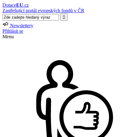
Dotace
EU
.cz
Zastřešující portál evropských fondů v ČR
Newslettery
Přihlásit se
Menu