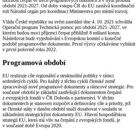
možnost čerpat ve třech programových obdobích a v nyní probíhá
období 2021-2027. Od doby vstupu ČR do EU zastává koordinační
roli Národní orgán pro koordinaci Ministerstva pro místní rozvoj.
Vláda České republiky na svém zasedání dne 4. 10. 2021 schválila
Operační program Technická pomoc pro období 2021–2027, ve
kterém budou moci příjemci čerpat přibližně 8 miliard korun.
Následovat bude vyjednávání s Evropskou komisí o konečné
podobě programového dokumentu. První výzvy očekáváme vyhlásit
v první polovině roku 2022.
Programová období
EU realizuje cíle regionální a strukturální politiky v rámci
sedmiletých cyklů. Pro každý z těchto cyklů členské země
zpracovávají nové programové dokumenty a rámcové strategie. Pro
současné období je základní zastřešující dokumentem čerpání
z evropských fondů v ČR Dohoda o partnerství. V těchto
dokumentech je stanoven rozpočet a definovány cíle a priority, jež
se členské státy v daném období snaží dosahovat v souladu se
základními strategickými dokumenty EU. Hlavní hospodářskou
strategií EU, která má vliv na čerpání z evropských fondů, je
v současné době Evropa 2020.