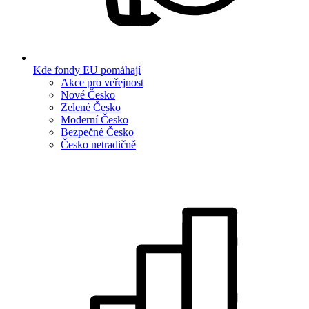
Kde fondy EU pomáhají
Akce pro veřejnost
Nové Česko
Zelené Česko
Moderní Česko
Bezpečné Česko
Česko netradičně