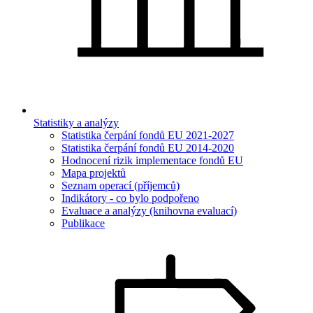
Statistiky a analýzy
Statistika čerpání fondů EU 2021-2027
Statistika čerpání fondů EU 2014-2020
Hodnocení rizik implementace fondů EU
Mapa projektů
Seznam operací (příjemců)
Indikátory - co bylo podpořeno
Evaluace a analýzy (knihovna evaluací)
Publikace