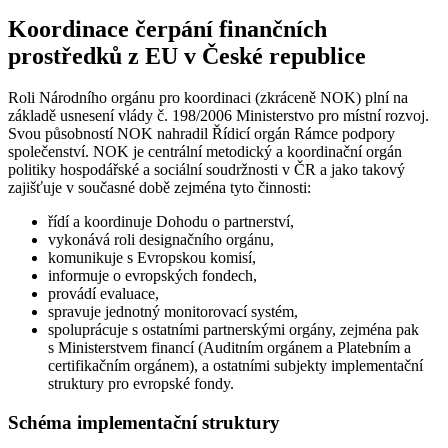
Koordinace čerpání finančních
prostředků z EU v České republice
Roli Národního orgánu pro koordinaci (zkráceně NOK) plní na
základě usnesení vlády č. 198/2006 Ministerstvo pro místní rozvoj.
Svou působností NOK nahradil Řídicí orgán Rámce podpory
společenství. NOK je centrální metodický a koordinační orgán
politiky hospodářské a sociální soudržnosti v ČR a jako takový
zajišťuje v současné době zejména tyto činnosti:
řídí a koordinuje Dohodu o partnerství,
vykonává roli designačního orgánu,
komunikuje s Evropskou komisí,
informuje o evropských fondech,
provádí evaluace,
spravuje jednotný monitorovací systém,
spoluprácuje s ostatními partnerskými orgány, zejména pak
s Ministerstvem financí (Auditním orgánem a Platebním a
certifikačním orgánem), a ostatními subjekty implementační
struktury pro evropské fondy.
Schéma implementační struktury