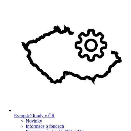
Evropské fondy v ČR
Novinky
Informace o fondech