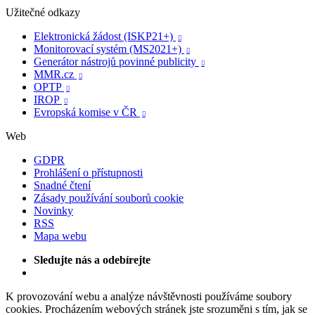
Užitečné odkazy
Elektronická žádost (ISKP21+)

Monitorovací systém (MS2021+)

Generátor nástrojů povinné publicity

MMR.cz

OPTP

IROP

Evropská komise v ČR

Web
GDPR
Prohlášení o přístupnosti
Snadné čtení
Zásady používání souborů cookie
Novinky
RSS
Mapa webu
Sledujte nás a odebírejte
K provozování webu a analýze návštěvnosti používáme soubory
cookies. Procházením webových stránek jste srozuměni s tím, jak se