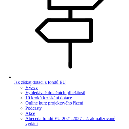
Jak získat dotaci z fondů EU
Výzvy
Vyhledávač dotačních příležitostí
10 kroků k získání dotace
Online kurz projektového řízení
Podcasty
Akce
Abeceda fondů EU 2021-2027 - 2. aktualizované
vydání