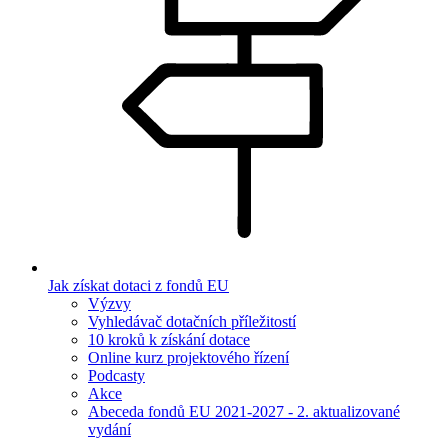
Jak získat dotaci z fondů EU
Výzvy
Vyhledávač dotačních příležitostí
10 kroků k získání dotace
Online kurz projektového řízení
Podcasty
Akce
Abeceda fondů EU 2021-2027 - 2. aktualizované
vydání