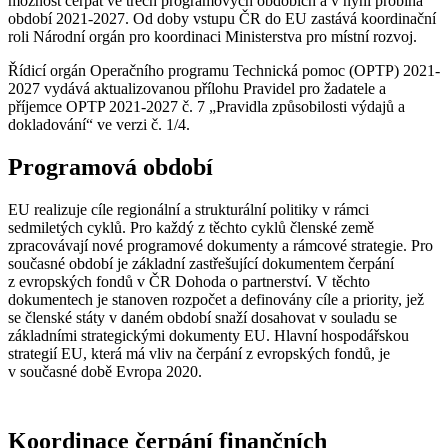
možnost čerpat ve třech programových obdobích a v nyní probíhá
období 2021-2027. Od doby vstupu ČR do EU zastává koordinační
roli Národní orgán pro koordinaci Ministerstva pro místní rozvoj.
Řídicí orgán Operačního programu Technická pomoc (OPTP) 2021-
2027 vydává aktualizovanou přílohu Pravidel pro žadatele a
příjemce OPTP 2021-2027 č. 7 „Pravidla způsobilosti výdajů a
dokladování“ ve verzi č. 1/4.
Programová období
EU realizuje cíle regionální a strukturální politiky v rámci
sedmiletých cyklů. Pro každý z těchto cyklů členské země
zpracovávají nové programové dokumenty a rámcové strategie. Pro
současné období je základní zastřešující dokumentem čerpání
z evropských fondů v ČR Dohoda o partnerství. V těchto
dokumentech je stanoven rozpočet a definovány cíle a priority, jež
se členské státy v daném období snaží dosahovat v souladu se
základními strategickými dokumenty EU. Hlavní hospodářskou
strategií EU, která má vliv na čerpání z evropských fondů, je
v současné době Evropa 2020.
Koordinace čerpání finančních