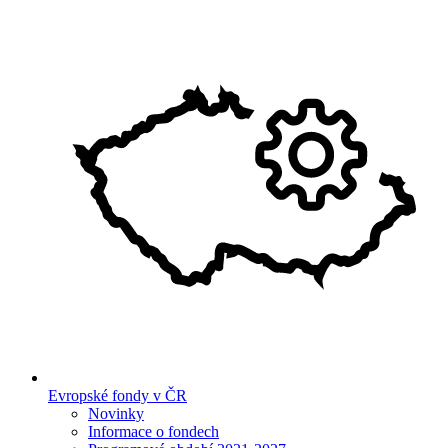
Evropské fondy v ČR
Novinky
Informace o fondech