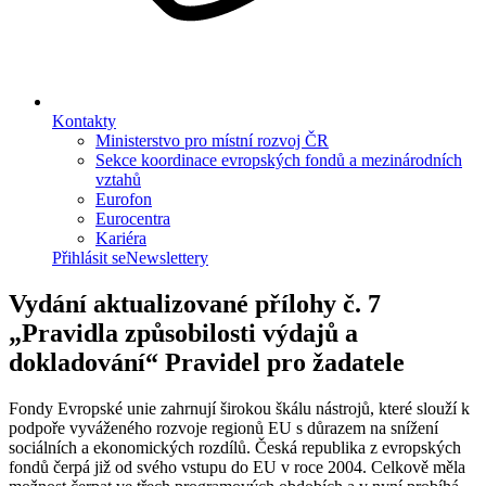
Kontakty
Ministerstvo pro místní rozvoj ČR
Sekce koordinace evropských fondů a mezinárodních
vztahů
Eurofon
Eurocentra
Kariéra
Přihlásit se
Newslettery
Vydání aktualizované přílohy č. 7
„Pravidla způsobilosti výdajů a
dokladování“ Pravidel pro žadatele
Fondy Evropské unie zahrnují širokou škálu nástrojů, které slouží k
podpoře vyváženého rozvoje regionů EU s důrazem na snížení
sociálních a ekonomických rozdílů. Česká republika z evropských
fondů čerpá již od svého vstupu do EU v roce 2004. Celkově měla