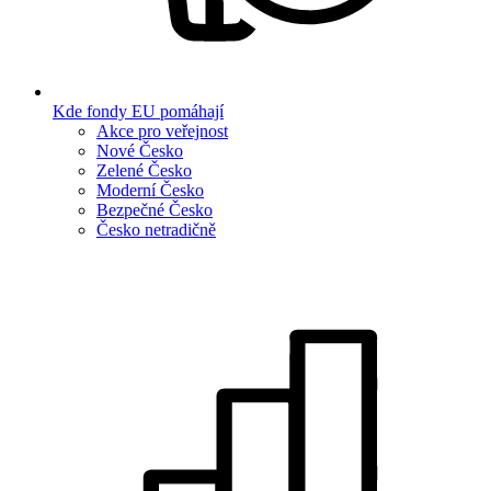
Kde fondy EU pomáhají
Akce pro veřejnost
Nové Česko
Zelené Česko
Moderní Česko
Bezpečné Česko
Česko netradičně