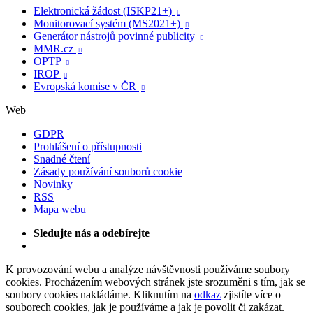
Elektronická žádost (ISKP21+)

Monitorovací systém (MS2021+)

Generátor nástrojů povinné publicity

MMR.cz

OPTP

IROP

Evropská komise v ČR

Web
GDPR
Prohlášení o přístupnosti
Snadné čtení
Zásady používání souborů cookie
Novinky
RSS
Mapa webu
Sledujte nás a odebírejte
K provozování webu a analýze návštěvnosti používáme soubory
cookies. Procházením webových stránek jste srozuměni s tím, jak se
soubory cookies nakládáme. Kliknutím na
odkaz
zjistíte více o
souborech cookies, jak je používáme a jak je povolit či zakázat.