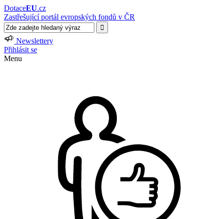
Dotace
EU
.cz
Zastřešující portál evropských fondů v ČR
Newslettery
Přihlásit se
Menu