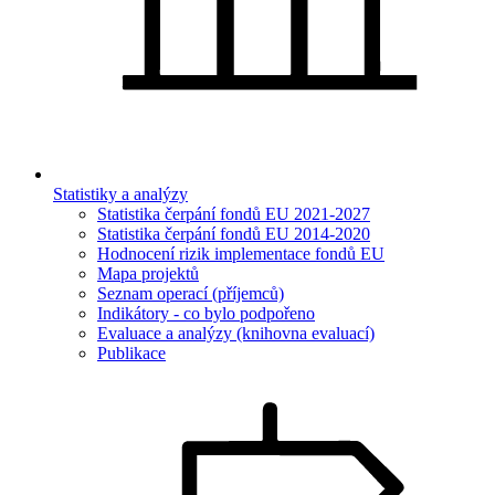
Statistiky a analýzy
Statistika čerpání fondů EU 2021-2027
Statistika čerpání fondů EU 2014-2020
Hodnocení rizik implementace fondů EU
Mapa projektů
Seznam operací (příjemců)
Indikátory - co bylo podpořeno
Evaluace a analýzy (knihovna evaluací)
Publikace