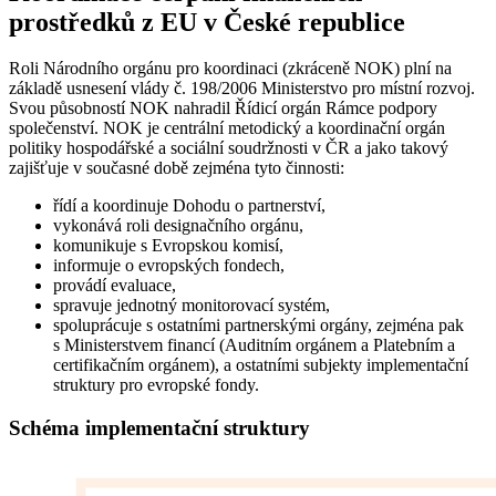
prostředků z EU v České republice
Roli Národního orgánu pro koordinaci (zkráceně NOK) plní na
základě usnesení vlády č. 198/2006 Ministerstvo pro místní rozvoj.
Svou působností NOK nahradil Řídicí orgán Rámce podpory
společenství. NOK je centrální metodický a koordinační orgán
politiky hospodářské a sociální soudržnosti v ČR a jako takový
zajišťuje v současné době zejména tyto činnosti:
řídí a koordinuje Dohodu o partnerství,
vykonává roli designačního orgánu,
komunikuje s Evropskou komisí,
informuje o evropských fondech,
provádí evaluace,
spravuje jednotný monitorovací systém,
spoluprácuje s ostatními partnerskými orgány, zejména pak
s Ministerstvem financí (Auditním orgánem a Platebním a
certifikačním orgánem), a ostatními subjekty implementační
struktury pro evropské fondy.
Schéma implementační struktury