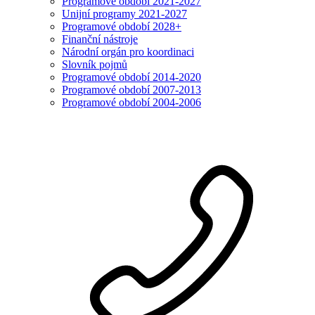
Programové období 2021-2027
Unijní programy 2021-2027
Programové období 2028+
Finanční nástroje
Národní orgán pro koordinaci
Slovník pojmů
Programové období 2014-2020
Programové období 2007-2013
Programové období 2004-2006