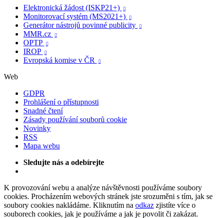
Elektronická žádost (ISKP21+)

Monitorovací systém (MS2021+)

Generátor nástrojů povinné publicity

MMR.cz

OPTP

IROP

Evropská komise v ČR

Web
GDPR
Prohlášení o přístupnosti
Snadné čtení
Zásady používání souborů cookie
Novinky
RSS
Mapa webu
Sledujte nás a odebírejte
K provozování webu a analýze návštěvnosti používáme soubory
cookies. Procházením webových stránek jste srozuměni s tím, jak se
soubory cookies nakládáme. Kliknutím na
odkaz
zjistíte více o
souborech cookies, jak je používáme a jak je povolit či zakázat.