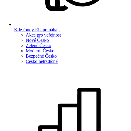
Kde fondy EU pomáhají
Akce pro veřejnost
Nové Česko
Zelené Česko
Moderní Česko
Bezpečné Česko
Česko netradičně