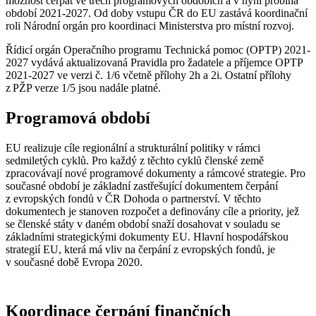
možnost čerpat ve třech programových obdobích a v nyní probíhá
období 2021-2027. Od doby vstupu ČR do EU zastává koordinační
roli Národní orgán pro koordinaci Ministerstva pro místní rozvoj.
Řídicí orgán Operačního programu Technická pomoc (OPTP) 2021-
2027 vydává aktualizovaná Pravidla pro žadatele a příjemce OPTP
2021-2027 ve verzi č. 1/6 včetně přílohy 2h a 2i. Ostatní přílohy
z PŽP verze 1/5 jsou nadále platné.
Programová období
EU realizuje cíle regionální a strukturální politiky v rámci
sedmiletých cyklů. Pro každý z těchto cyklů členské země
zpracovávají nové programové dokumenty a rámcové strategie. Pro
současné období je základní zastřešující dokumentem čerpání
z evropských fondů v ČR Dohoda o partnerství. V těchto
dokumentech je stanoven rozpočet a definovány cíle a priority, jež
se členské státy v daném období snaží dosahovat v souladu se
základními strategickými dokumenty EU. Hlavní hospodářskou
strategií EU, která má vliv na čerpání z evropských fondů, je
v současné době Evropa 2020.
Koordinace čerpání finančních