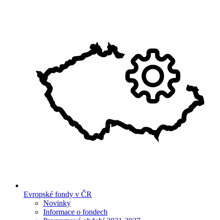
Evropské fondy v ČR
Novinky
Informace o fondech