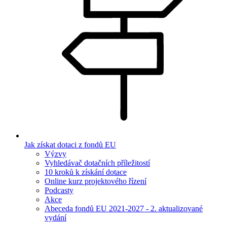
Jak získat dotaci z fondů EU
Výzvy
Vyhledávač dotačních příležitostí
10 kroků k získání dotace
Online kurz projektového řízení
Podcasty
Akce
Abeceda fondů EU 2021-2027 - 2. aktualizované
vydání