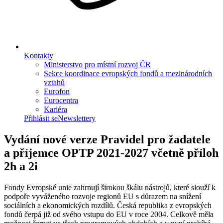
Kontakty
Ministerstvo pro místní rozvoj ČR
Sekce koordinace evropských fondů a mezinárodních
vztahů
Eurofon
Eurocentra
Kariéra
Přihlásit se
Newslettery
Vydání nové verze Pravidel pro žadatele
a příjemce OPTP 2021-2027 včetně příloh
2h a 2i
Fondy Evropské unie zahrnují širokou škálu nástrojů, které slouží k
podpoře vyváženého rozvoje regionů EU s důrazem na snížení
sociálních a ekonomických rozdílů. Česká republika z evropských
fondů čerpá již od svého vstupu do EU v roce 2004. Celkově měla