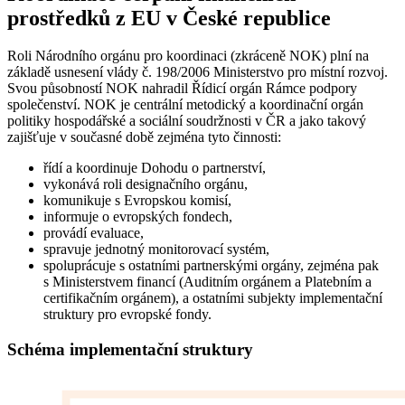
prostředků z EU v České republice
Roli Národního orgánu pro koordinaci (zkráceně NOK) plní na
základě usnesení vlády č. 198/2006 Ministerstvo pro místní rozvoj.
Svou působností NOK nahradil Řídicí orgán Rámce podpory
společenství. NOK je centrální metodický a koordinační orgán
politiky hospodářské a sociální soudržnosti v ČR a jako takový
zajišťuje v současné době zejména tyto činnosti:
řídí a koordinuje Dohodu o partnerství,
vykonává roli designačního orgánu,
komunikuje s Evropskou komisí,
informuje o evropských fondech,
provádí evaluace,
spravuje jednotný monitorovací systém,
spoluprácuje s ostatními partnerskými orgány, zejména pak
s Ministerstvem financí (Auditním orgánem a Platebním a
certifikačním orgánem), a ostatními subjekty implementační
struktury pro evropské fondy.
Schéma implementační struktury