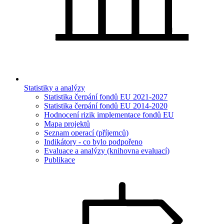
Statistiky a analýzy
Statistika čerpání fondů EU 2021-2027
Statistika čerpání fondů EU 2014-2020
Hodnocení rizik implementace fondů EU
Mapa projektů
Seznam operací (příjemců)
Indikátory - co bylo podpořeno
Evaluace a analýzy (knihovna evaluací)
Publikace