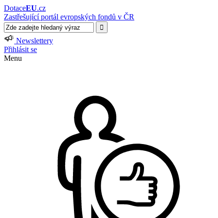
Dotace
EU
.cz
Zastřešující portál evropských fondů v ČR
Newslettery
Přihlásit se
Menu