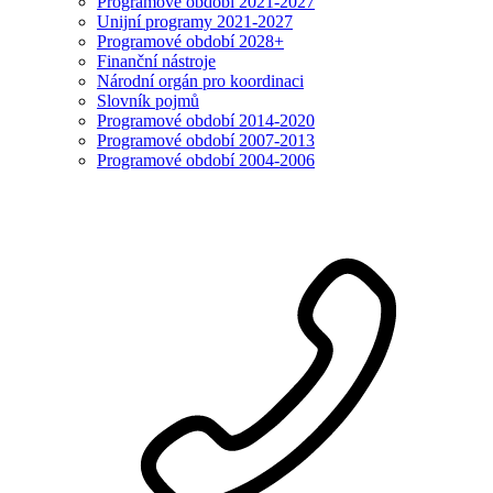
Programové období 2021-2027
Unijní programy 2021-2027
Programové období 2028+
Finanční nástroje
Národní orgán pro koordinaci
Slovník pojmů
Programové období 2014-2020
Programové období 2007-2013
Programové období 2004-2006