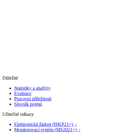
Důležité
Statistiky a analýzy
Evaluace
Pracovní příležitosti
Slovník pojmů
Užitečné odkazy
Elektronická žádost (ISKP21+)

Monitorovací systém (MS2021+)
