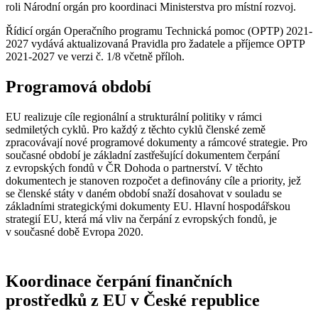
roli Národní orgán pro koordinaci Ministerstva pro místní rozvoj.
Řídicí orgán Operačního programu Technická pomoc (OPTP) 2021-
2027 vydává aktualizovaná Pravidla pro žadatele a příjemce OPTP
2021-2027 ve verzi č. 1/8 včetně příloh.
Programová období
EU realizuje cíle regionální a strukturální politiky v rámci
sedmiletých cyklů. Pro každý z těchto cyklů členské země
zpracovávají nové programové dokumenty a rámcové strategie. Pro
současné období je základní zastřešující dokumentem čerpání
z evropských fondů v ČR Dohoda o partnerství. V těchto
dokumentech je stanoven rozpočet a definovány cíle a priority, jež
se členské státy v daném období snaží dosahovat v souladu se
základními strategickými dokumenty EU. Hlavní hospodářskou
strategií EU, která má vliv na čerpání z evropských fondů, je
v současné době Evropa 2020.
Koordinace čerpání finančních
prostředků z EU v České republice