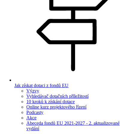
Jak získat dotaci z fondů EU
Výzvy
Vyhledávač dotačních příležitostí
10 kroků k získání dotace
Online kurz projektového řízení
Podcasty
Akce
Abeceda fondů EU 2021-2027 - 2. aktualizované
vydání