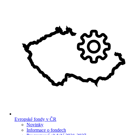
Evropské fondy v ČR
Novinky
Informace o fondech