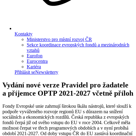
Kontakty
Ministerstvo pro místní rozvoj ČR
Sekce koordinace evropských fondů a mezinárodních
vztahů
Eurofon
Eurocentra
Kariéra
Přihlásit se
Newslettery
Vydání nové verze Pravidel pro žadatele
a příjemce OPTP 2021-2027 včetně příloh
Fondy Evropské unie zahrnují širokou škálu nástrojů, které slouží k
podpoře vyváženého rozvoje regionů EU s důrazem na snížení
sociálních a ekonomických rozdílů. Česká republika z evropských
fondů čerpá již od svého vstupu do EU v roce 2004. Celkově měla
možnost čerpat ve třech programových obdobích a v nyní probíhá
období 2021-2027. Od doby vstupu ČR do EU zastává koordinační