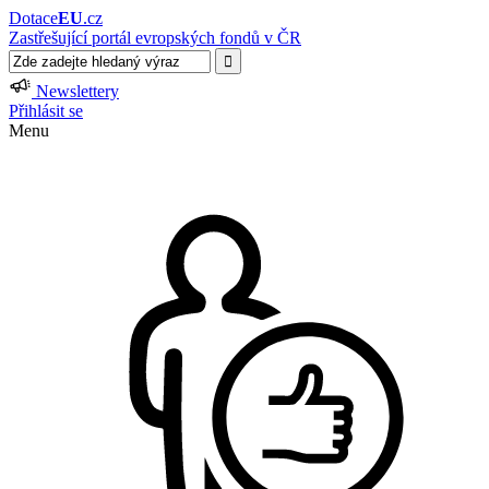
Dotace
EU
.cz
Zastřešující portál evropských fondů v ČR
Newslettery
Přihlásit se
Menu