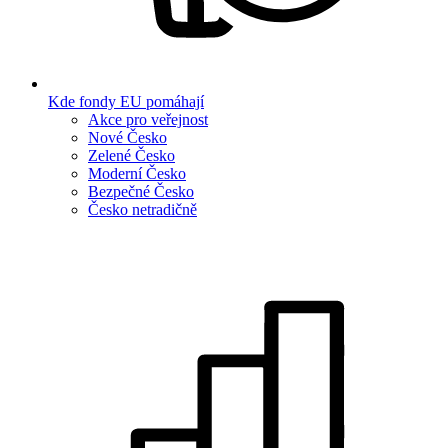
Kde fondy EU pomáhají
Akce pro veřejnost
Nové Česko
Zelené Česko
Moderní Česko
Bezpečné Česko
Česko netradičně