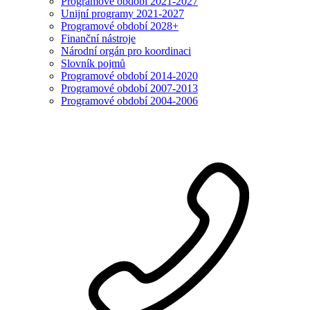
Programové období 2021-2027
Unijní programy 2021-2027
Programové období 2028+
Finanční nástroje
Národní orgán pro koordinaci
Slovník pojmů
Programové období 2014-2020
Programové období 2007-2013
Programové období 2004-2006