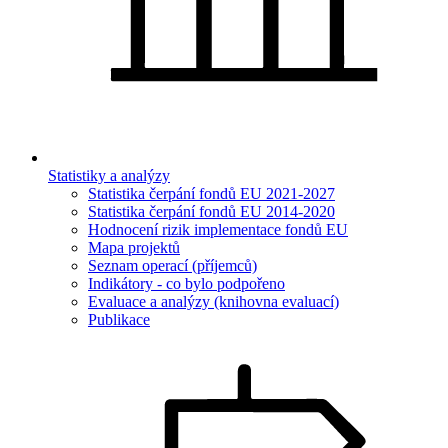
Statistiky a analýzy
Statistika čerpání fondů EU 2021-2027
Statistika čerpání fondů EU 2014-2020
Hodnocení rizik implementace fondů EU
Mapa projektů
Seznam operací (příjemců)
Indikátory - co bylo podpořeno
Evaluace a analýzy (knihovna evaluací)
Publikace