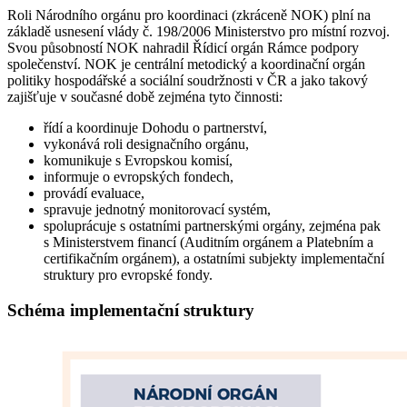
Roli Národního orgánu pro koordinaci (zkráceně NOK) plní na
základě usnesení vlády č. 198/2006 Ministerstvo pro místní rozvoj.
Svou působností NOK nahradil Řídicí orgán Rámce podpory
společenství. NOK je centrální metodický a koordinační orgán
politiky hospodářské a sociální soudržnosti v ČR a jako takový
zajišťuje v současné době zejména tyto činnosti:
řídí a koordinuje Dohodu o partnerství,
vykonává roli designačního orgánu,
komunikuje s Evropskou komisí,
informuje o evropských fondech,
provádí evaluace,
spravuje jednotný monitorovací systém,
spoluprácuje s ostatními partnerskými orgány, zejména pak
s Ministerstvem financí (Auditním orgánem a Platebním a
certifikačním orgánem), a ostatními subjekty implementační
struktury pro evropské fondy.
Schéma implementační struktury