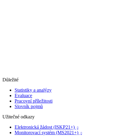
Důležité
Statistiky a analýzy
Evaluace
Pracovní příležitosti
Slovník pojmů
Užitečné odkazy
Elektronická žádost (ISKP21+)

Monitorovací systém (MS2021+)
