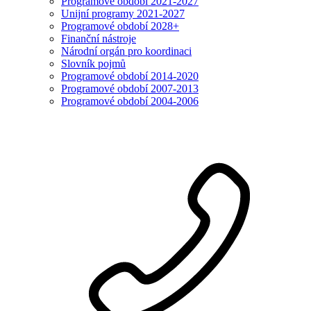
Programové období 2021-2027
Unijní programy 2021-2027
Programové období 2028+
Finanční nástroje
Národní orgán pro koordinaci
Slovník pojmů
Programové období 2014-2020
Programové období 2007-2013
Programové období 2004-2006