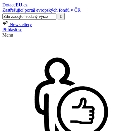
Dotace
EU
.cz
Zastřešující portál evropských fondů v ČR
Newslettery
Přihlásit se
Menu