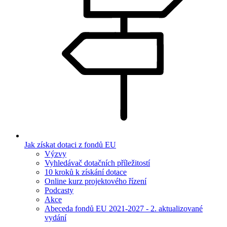
Jak získat dotaci z fondů EU
Výzvy
Vyhledávač dotačních příležitostí
10 kroků k získání dotace
Online kurz projektového řízení
Podcasty
Akce
Abeceda fondů EU 2021-2027 - 2. aktualizované
vydání