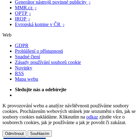
Generátor nástrojů povinné publicity

MMR.cz

OPTP

IROP

Evropská komise v ČR

Web
GDPR
Prohlášení o přístupnosti
Snadné čtení
Zásady používání souborů cookie
Novinky
RSS
Mapa webu
Sledujte nás a odebírejte
K provozování webu a analýze návštěvnosti používáme soubory
cookies. Procházením webových stránek jste srozuměni s tím, jak se
soubory cookies nakládáme. Kliknutím na
odkaz
zjistíte více o
souborech cookies, jak je používáme a jak je povolit či zakázat.
Odmítnout
Souhlasím