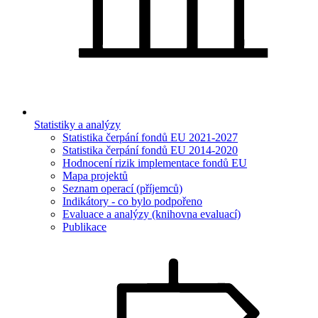
Statistiky a analýzy
Statistika čerpání fondů EU 2021-2027
Statistika čerpání fondů EU 2014-2020
Hodnocení rizik implementace fondů EU
Mapa projektů
Seznam operací (příjemců)
Indikátory - co bylo podpořeno
Evaluace a analýzy (knihovna evaluací)
Publikace