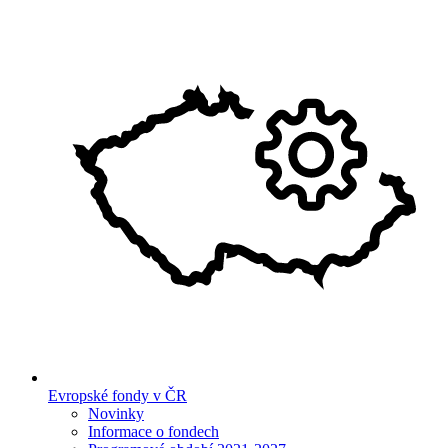
Evropské fondy v ČR
Novinky
Informace o fondech