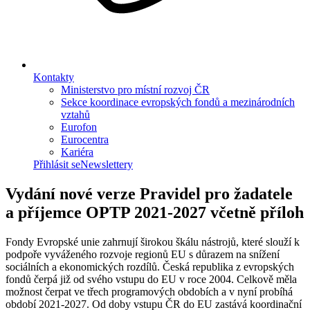
Kontakty
Ministerstvo pro místní rozvoj ČR
Sekce koordinace evropských fondů a mezinárodních
vztahů
Eurofon
Eurocentra
Kariéra
Přihlásit se
Newslettery
Vydání nové verze Pravidel pro žadatele
a příjemce OPTP 2021-2027 včetně příloh
Fondy Evropské unie zahrnují širokou škálu nástrojů, které slouží k
podpoře vyváženého rozvoje regionů EU s důrazem na snížení
sociálních a ekonomických rozdílů. Česká republika z evropských
fondů čerpá již od svého vstupu do EU v roce 2004. Celkově měla
možnost čerpat ve třech programových obdobích a v nyní probíhá
období 2021-2027. Od doby vstupu ČR do EU zastává koordinační