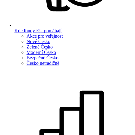
Kde fondy EU pomáhají
Akce pro veřejnost
Nové Česko
Zelené Česko
Moderní Česko
Bezpečné Česko
Česko netradičně