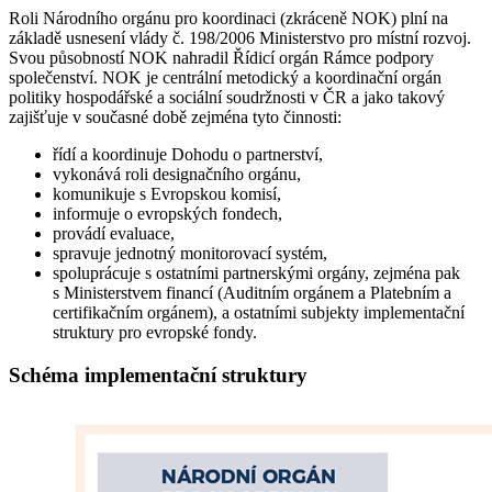
Roli Národního orgánu pro koordinaci (zkráceně NOK) plní na
základě usnesení vlády č. 198/2006 Ministerstvo pro místní rozvoj.
Svou působností NOK nahradil Řídicí orgán Rámce podpory
společenství. NOK je centrální metodický a koordinační orgán
politiky hospodářské a sociální soudržnosti v ČR a jako takový
zajišťuje v současné době zejména tyto činnosti:
řídí a koordinuje Dohodu o partnerství,
vykonává roli designačního orgánu,
komunikuje s Evropskou komisí,
informuje o evropských fondech,
provádí evaluace,
spravuje jednotný monitorovací systém,
spoluprácuje s ostatními partnerskými orgány, zejména pak
s Ministerstvem financí (Auditním orgánem a Platebním a
certifikačním orgánem), a ostatními subjekty implementační
struktury pro evropské fondy.
Schéma implementační struktury