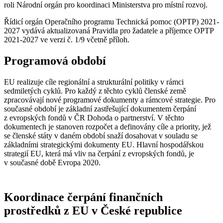
roli Národní orgán pro koordinaci Ministerstva pro místní rozvoj.
Řídicí orgán Operačního programu Technická pomoc (OPTP) 2021-
2027 vydává aktualizovaná Pravidla pro žadatele a příjemce OPTP
2021-2027 ve verzi č. 1/9 včetně příloh.
Programová období
EU realizuje cíle regionální a strukturální politiky v rámci
sedmiletých cyklů. Pro každý z těchto cyklů členské země
zpracovávají nové programové dokumenty a rámcové strategie. Pro
současné období je základní zastřešující dokumentem čerpání
z evropských fondů v ČR Dohoda o partnerství. V těchto
dokumentech je stanoven rozpočet a definovány cíle a priority, jež
se členské státy v daném období snaží dosahovat v souladu se
základními strategickými dokumenty EU. Hlavní hospodářskou
strategií EU, která má vliv na čerpání z evropských fondů, je
v současné době Evropa 2020.
Koordinace čerpání finančních
prostředků z EU v České republice