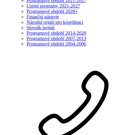
Programové období 2021-2027
Unijní programy 2021-2027
Programové období 2028+
Finanční nástroje
Národní orgán pro koordinaci
Slovník pojmů
Programové období 2014-2020
Programové období 2007-2013
Programové období 2004-2006