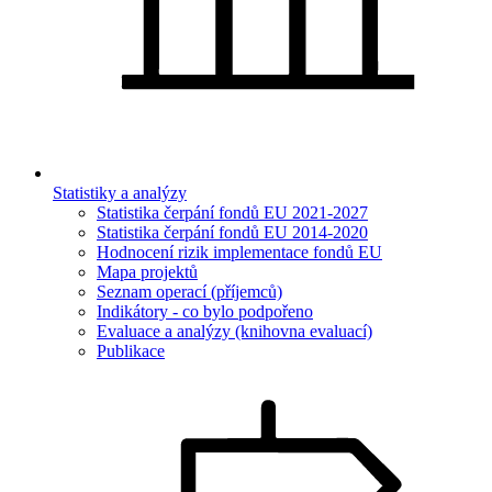
Statistiky a analýzy
Statistika čerpání fondů EU 2021-2027
Statistika čerpání fondů EU 2014-2020
Hodnocení rizik implementace fondů EU
Mapa projektů
Seznam operací (příjemců)
Indikátory - co bylo podpořeno
Evaluace a analýzy (knihovna evaluací)
Publikace