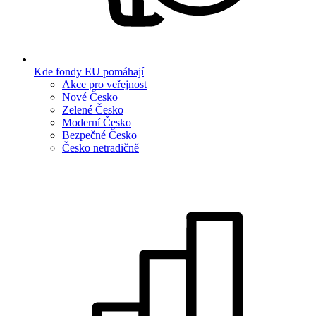
Kde fondy EU pomáhají
Akce pro veřejnost
Nové Česko
Zelené Česko
Moderní Česko
Bezpečné Česko
Česko netradičně