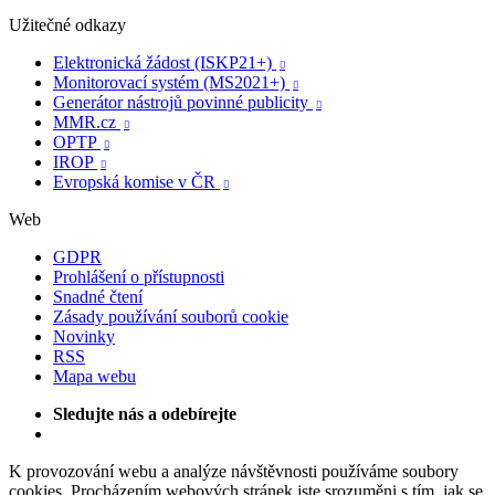
Užitečné odkazy
Elektronická žádost (ISKP21+)

Monitorovací systém (MS2021+)

Generátor nástrojů povinné publicity

MMR.cz

OPTP

IROP

Evropská komise v ČR

Web
GDPR
Prohlášení o přístupnosti
Snadné čtení
Zásady používání souborů cookie
Novinky
RSS
Mapa webu
Sledujte nás a odebírejte
K provozování webu a analýze návštěvnosti používáme soubory
cookies. Procházením webových stránek jste srozuměni s tím, jak se