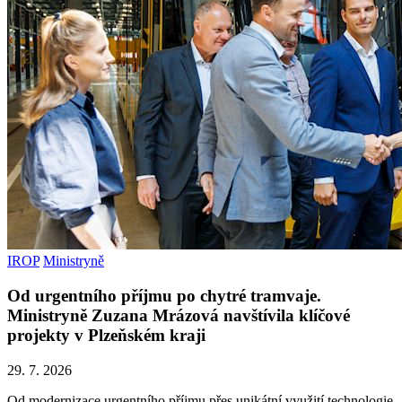
IROP
Ministryně
Od urgentního příjmu po chytré tramvaje.
Ministryně Zuzana Mrázová navštívila klíčové
projekty v Plzeňském kraji
29. 7. 2026
Od modernizace urgentního příjmu přes unikátní využití technologie