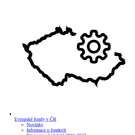
Evropské fondy v ČR
Novinky
Informace o fondech