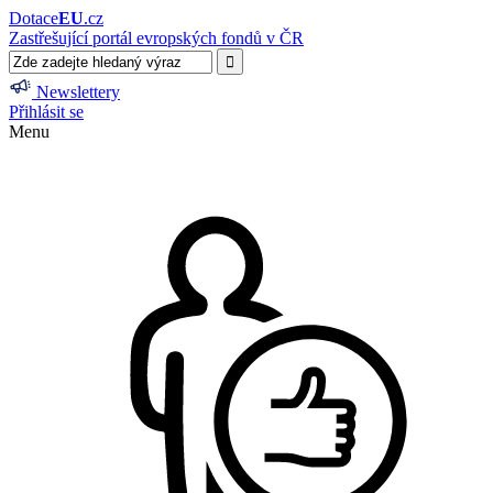
Dotace
EU
.cz
Zastřešující portál evropských fondů v ČR
Newslettery
Přihlásit se
Menu