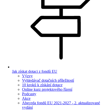
Jak získat dotaci z fondů EU
Výzvy
Vyhledávač dotačních příležitostí
10 kroků k získání dotace
Online kurz projektového řízení
Podcasty
Akce
Abeceda fondů EU 2021-2027 - 2. aktualizované
vydání