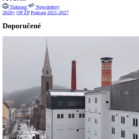
Tisknout
Newslettery
2020+
OP ŽP
Podcast
2021-2027
Doporučené