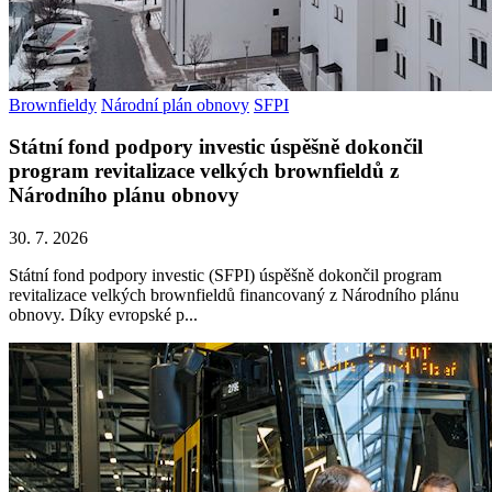
Brownfieldy
Národní plán obnovy
SFPI
Státní fond podpory investic úspěšně dokončil
program revitalizace velkých brownfieldů z
Národního plánu obnovy
30. 7. 2026
Státní fond podpory investic (SFPI) úspěšně dokončil program
revitalizace velkých brownfieldů financovaný z Národního plánu
obnovy. Díky evropské p...