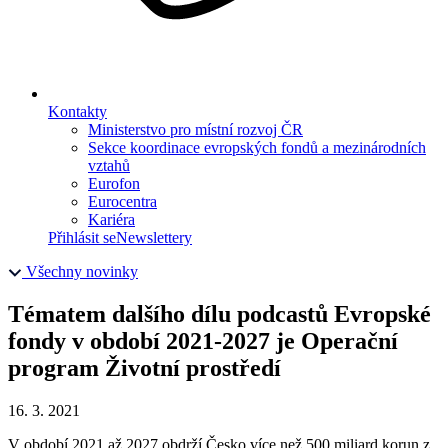
Kontakty
Ministerstvo pro místní rozvoj ČR
Sekce koordinace evropských fondů a mezinárodních
vztahů
Eurofon
Eurocentra
Kariéra
Přihlásit se
Newslettery
Všechny novinky
Tématem dalšího dílu podcastů Evropské
fondy v období 2021-2027 je Operační
program Životní prostředí
16. 3. 2021
V období 2021 až 2027 obdrží Česko více než 500 miliard korun z