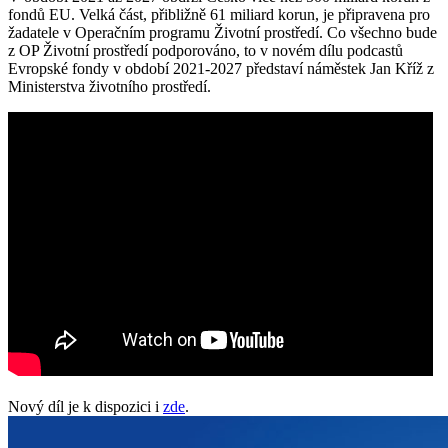
fondů EU. Velká část, přibližně 61 miliard korun, je připravena pro
žadatele v Operačním programu Životní prostředí. Co všechno bude
z OP Životní prostředí podporováno, to v novém dílu podcastů
Evropské fondy v období 2021-2027 představí náměstek Jan Kříž z
Ministerstva životního prostředí.
Nový díl je k dispozici i
zde
.