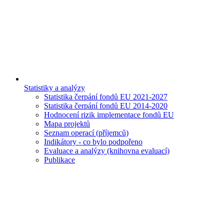
Statistiky a analýzy
Statistika čerpání fondů EU 2021-2027
Statistika čerpání fondů EU 2014-2020
Hodnocení rizik implementace fondů EU
Mapa projektů
Seznam operací (příjemců)
Indikátory - co bylo podpořeno
Evaluace a analýzy (knihovna evaluací)
Publikace