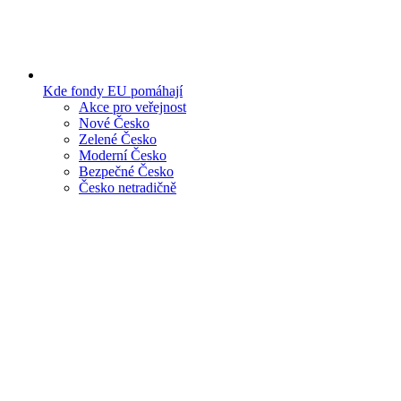
Kde fondy EU pomáhají
Akce pro veřejnost
Nové Česko
Zelené Česko
Moderní Česko
Bezpečné Česko
Česko netradičně