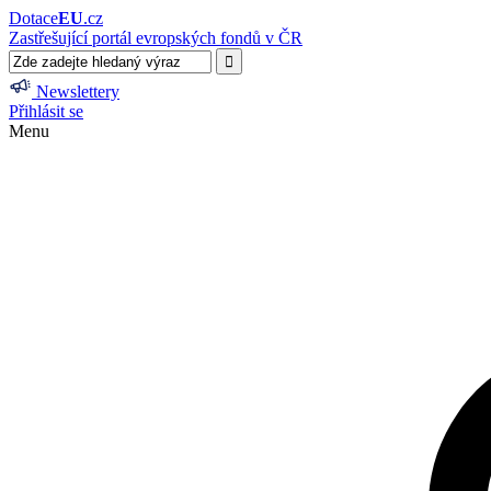
Dotace
EU
.cz
Zastřešující portál evropských fondů v ČR
Newslettery
Přihlásit se
Menu