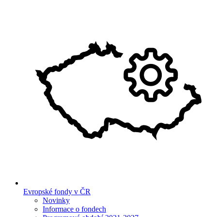
Evropské fondy v ČR
Novinky
Informace o fondech