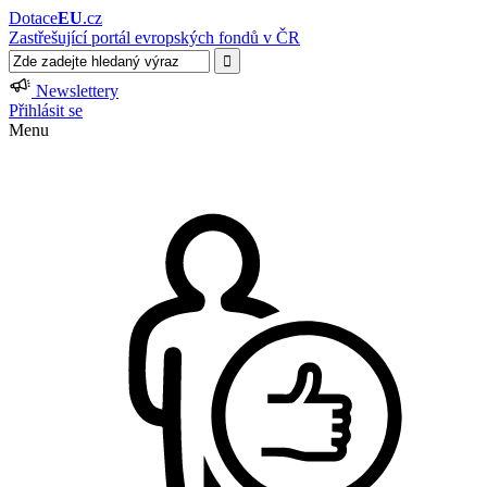
Dotace
EU
.cz
Zastřešující portál evropských fondů v ČR
Newslettery
Přihlásit se
Menu