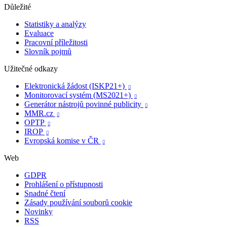
Důležité
Statistiky a analýzy
Evaluace
Pracovní příležitosti
Slovník pojmů
Užitečné odkazy
Elektronická žádost (ISKP21+)

Monitorovací systém (MS2021+)

Generátor nástrojů povinné publicity

MMR.cz

OPTP

IROP

Evropská komise v ČR

Web
GDPR
Prohlášení o přístupnosti
Snadné čtení
Zásady používání souborů cookie
Novinky
RSS