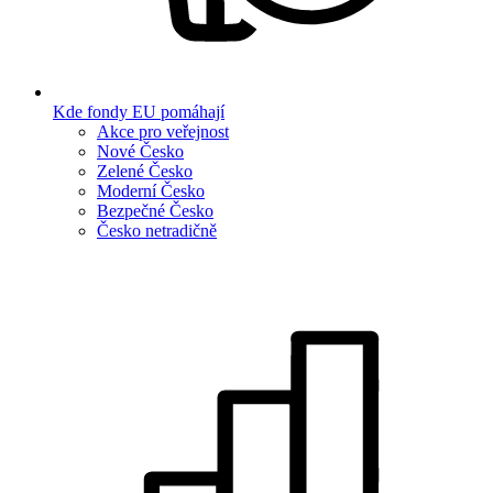
Kde fondy EU pomáhají
Akce pro veřejnost
Nové Česko
Zelené Česko
Moderní Česko
Bezpečné Česko
Česko netradičně