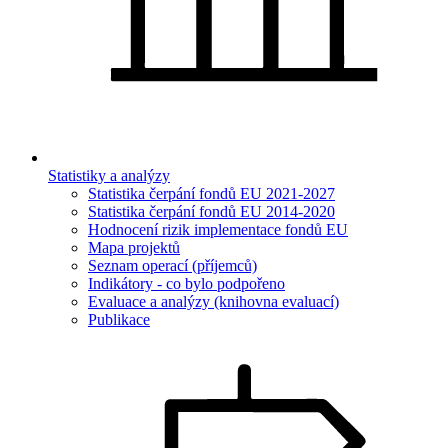
Statistiky a analýzy
Statistika čerpání fondů EU 2021-2027
Statistika čerpání fondů EU 2014-2020
Hodnocení rizik implementace fondů EU
Mapa projektů
Seznam operací (příjemců)
Indikátory - co bylo podpořeno
Evaluace a analýzy (knihovna evaluací)
Publikace