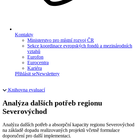
Kontakty
Ministerstvo pro místní rozvoj ČR
Sekce koordinace evropských fondů a mezinárodních
vztahů
Eurofon
Eurocentra
Kariéra
Přihlásit se
Newslettery
Knihovna evaluací
Analýza dalších potřeb regionu
Severovýchod
Analýza dalších potřeb a absorpční kapacity regionu Severovýchod
na základě dopadu realizovaných projektů včetně formulace
doporučení pro další implementaci.