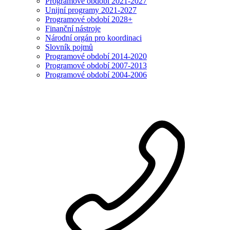
Programové období 2021-2027
Unijní programy 2021-2027
Programové období 2028+
Finanční nástroje
Národní orgán pro koordinaci
Slovník pojmů
Programové období 2014-2020
Programové období 2007-2013
Programové období 2004-2006