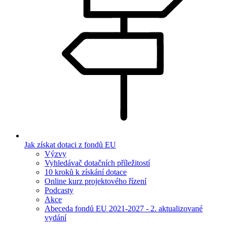
Jak získat dotaci z fondů EU
Výzvy
Vyhledávač dotačních příležitostí
10 kroků k získání dotace
Online kurz projektového řízení
Podcasty
Akce
Abeceda fondů EU 2021-2027 - 2. aktualizované
vydání