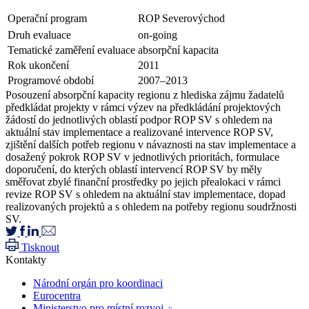
Operační program
ROP Severovýchod
Druh evaluace
on-going
Tematické zaměření evaluace
absorpční kapacita
Rok ukončení
2011
Programové období
2007–2013
Posouzení absorpční kapacity regionu z hlediska zájmu žadatelů
předkládat projekty v rámci výzev na předkládání projektových
žádostí do jednotlivých oblastí podpor ROP SV s ohledem na
aktuální stav implementace a realizované intervence ROP SV,
zjištění dalších potřeb regionu v návaznosti na stav implementace a
dosažený pokrok ROP SV v jednotlivých prioritách, formulace
doporučení, do kterých oblastí intervencí ROP SV by měly
směřovat zbylé finanční prostředky po jejich přealokaci v rámci
revize ROP SV s ohledem na aktuální stav implementace, dopad
realizovaných projektů a s ohledem na potřeby regionu soudržnosti
SV.
Tisknout
Kontakty
Národní orgán pro koordinaci
Eurocentra
Ministerstvo pro místní rozvoj