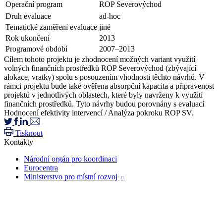
Operační program
ROP Severovýchod
Druh evaluace
ad-hoc
Tematické zaměření evaluace
jiné
Rok ukončení
2013
Programové období
2007–2013
Cílem tohoto projektu je zhodnocení možných variant využití
volných finančních prostředků ROP Severovýchod (zbývající
alokace, vratky) spolu s posouzením vhodnosti těchto návrhů. V
rámci projektu bude také ověřena absorpční kapacita a připravenost
projektů v jednotlivých oblastech, které byly navrženy k využití
finančních prostředků. Tyto návrhy budou porovnány s evaluací
Hodnocení efektivity intervencí / Analýza pokroku ROP SV.
Tisknout
Kontakty
Národní orgán pro koordinaci
Eurocentra
Ministerstvo pro místní rozvoj
