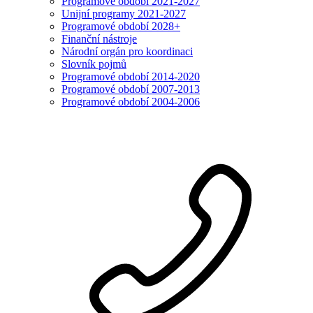
Programové období 2021-2027
Unijní programy 2021-2027
Programové období 2028+
Finanční nástroje
Národní orgán pro koordinaci
Slovník pojmů
Programové období 2014-2020
Programové období 2007-2013
Programové období 2004-2006