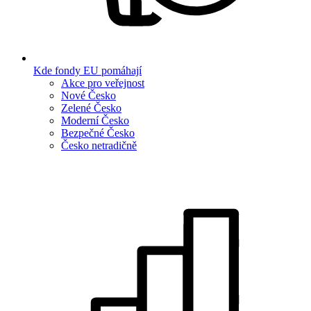
Kde fondy EU pomáhají
Akce pro veřejnost
Nové Česko
Zelené Česko
Moderní Česko
Bezpečné Česko
Česko netradičně