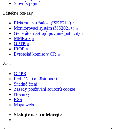
Slovník pojmů
Užitečné odkazy
Elektronická žádost (ISKP21+)

Monitorovací systém (MS2021+)

Generátor nástrojů povinné publicity

MMR.cz

OPTP

IROP

Evropská komise v ČR

Web
GDPR
Prohlášení o přístupnosti
Snadné čtení
Zásady používání souborů cookie
Novinky
RSS
Mapa webu
Sledujte nás a odebírejte