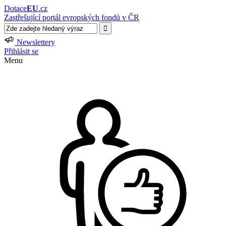
Dotace
EU
.cz
Zastřešující portál evropských fondů v ČR
Newslettery
Přihlásit se
Menu