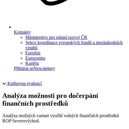
Kontakty
Ministerstvo pro místní rozvoj ČR
Sekce koordinace evropských fondů a mezinárodních
vztahů
Eurofon
Eurocentra
Kariéra
Přihlásit se
Newslettery
Knihovna evaluací
Analýza možnosti pro dočerpání
finančních prostředků
Analýza možných variant využití volných finančních prostředků
ROP Severovýchod.