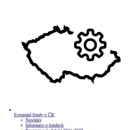
Evropské fondy v ČR
Novinky
Informace o fondech