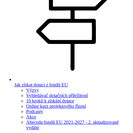
Jak získat dotaci z fondů EU
Výzvy
Vyhledávač dotačních příležitostí
10 kroků k získání dotace
Online kurz projektového řízení
Podcasty
Akce
Abeceda fondů EU 2021-2027 - 2. aktualizované
vydání