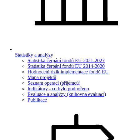
Statistiky a analýzy
Statistika čerpání fondů EU 2021-2027
Statistika čerpání fondů EU 2014-2020
Hodnocení rizik implementace fondů EU
Mapa projektů
Seznam operací (příjemců)
Indikátory - co bylo podpořeno
Evaluace a analýzy (knihovna evaluací)
Publikace