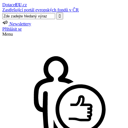
Dotace
EU
.cz
Zastřešující portál evropských fondů v ČR
Newslettery
Přihlásit se
Menu