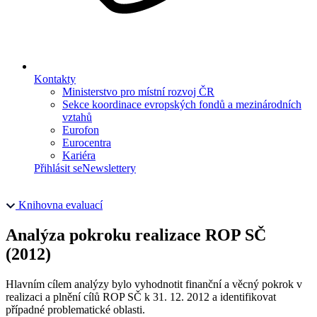
Kontakty
Ministerstvo pro místní rozvoj ČR
Sekce koordinace evropských fondů a mezinárodních
vztahů
Eurofon
Eurocentra
Kariéra
Přihlásit se
Newslettery
Knihovna evaluací
Analýza pokroku realizace ROP SČ
(2012)
Hlavním cílem analýzy bylo vyhodnotit finanční a věcný pokrok v
realizaci a plnění cílů ROP SČ k 31. 12. 2012 a identifikovat
případné problematické oblasti.