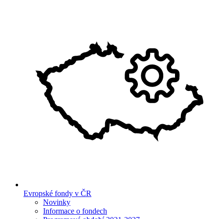
Evropské fondy v ČR
Novinky
Informace o fondech