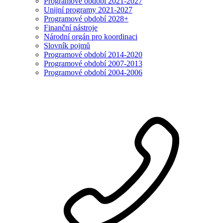
Programové období 2021-2027
Unijní programy 2021-2027
Programové období 2028+
Finanční nástroje
Národní orgán pro koordinaci
Slovník pojmů
Programové období 2014-2020
Programové období 2007-2013
Programové období 2004-2006