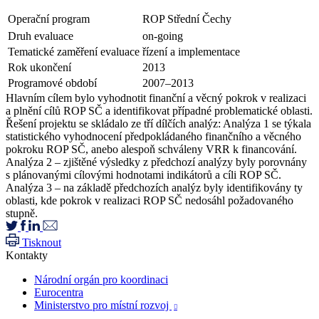
Operační program
ROP Střední Čechy
Druh evaluace
on-going
Tematické zaměření evaluace
řízení a implementace
Rok ukončení
2013
Programové období
2007–2013
Hlavním cílem bylo vyhodnotit finanční a věcný pokrok v realizaci
a plnění cílů ROP SČ a identifikovat případné problematické oblasti.
Řešení projektu se skládalo ze tří dílčích analýz: Analýza 1 se týkala
statistického vyhodnocení předpokládaného finančního a věcného
pokroku ROP SČ, anebo alespoň schváleny VRR k financování.
Analýza 2 – zjištěné výsledky z předchozí analýzy byly porovnány
s plánovanými cílovými hodnotami indikátorů a cíli ROP SČ.
Analýza 3 – na základě předchozích analýz byly identifikovány ty
oblasti, kde pokrok v realizaci ROP SČ nedosáhl požadovaného
stupně.
Tisknout
Kontakty
Národní orgán pro koordinaci
Eurocentra
Ministerstvo pro místní rozvoj
