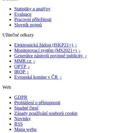
Statistiky a analýzy
Evaluace
Pracovní příležitosti
Slovník pojmů
Užitečné odkazy
Elektronická žádost (ISKP21+)

Monitorovací systém (MS2021+)

Generátor nástrojů povinné publicity

MMR.cz

OPTP

IROP

Evropská komise v ČR

Web
GDPR
Prohlášení o přístupnosti
Snadné čtení
Zásady používání souborů cookie
Novinky
RSS
Mapa webu