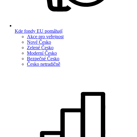
Kde fondy EU pomáhají
Akce pro veřejnost
Nové Česko
Zelené Česko
Moderní Česko
Bezpečné Česko
Česko netradičně