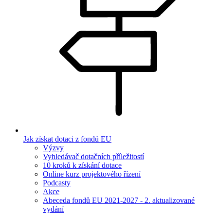
Jak získat dotaci z fondů EU
Výzvy
Vyhledávač dotačních příležitostí
10 kroků k získání dotace
Online kurz projektového řízení
Podcasty
Akce
Abeceda fondů EU 2021-2027 - 2. aktualizované
vydání