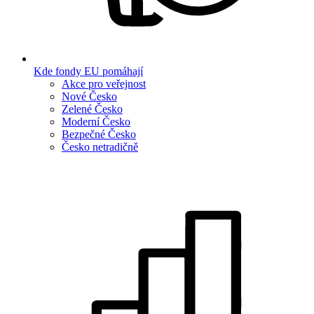
Kde fondy EU pomáhají
Akce pro veřejnost
Nové Česko
Zelené Česko
Moderní Česko
Bezpečné Česko
Česko netradičně