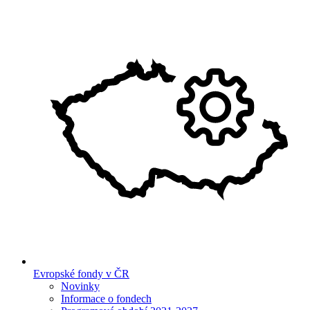
Evropské fondy v ČR
Novinky
Informace o fondech