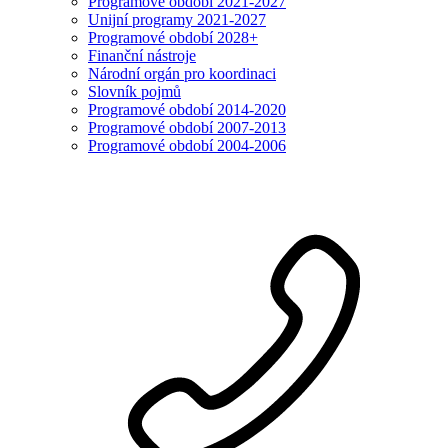
Programové období 2021-2027
Unijní programy 2021-2027
Programové období 2028+
Finanční nástroje
Národní orgán pro koordinaci
Slovník pojmů
Programové období 2014-2020
Programové období 2007-2013
Programové období 2004-2006