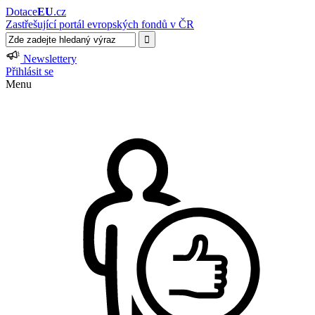
Dotace
EU
.cz
Zastřešující portál evropských fondů v ČR
Newslettery
Přihlásit se
Menu