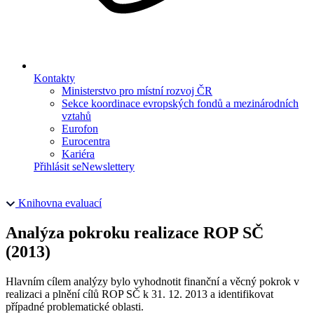
Kontakty
Ministerstvo pro místní rozvoj ČR
Sekce koordinace evropských fondů a mezinárodních
vztahů
Eurofon
Eurocentra
Kariéra
Přihlásit se
Newslettery
Knihovna evaluací
Analýza pokroku realizace ROP SČ
(2013)
Hlavním cílem analýzy bylo vyhodnotit finanční a věcný pokrok v
realizaci a plnění cílů ROP SČ k 31. 12. 2013 a identifikovat
případné problematické oblasti.