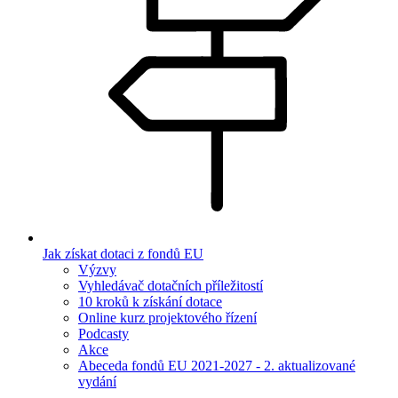
Jak získat dotaci z fondů EU
Výzvy
Vyhledávač dotačních příležitostí
10 kroků k získání dotace
Online kurz projektového řízení
Podcasty
Akce
Abeceda fondů EU 2021-2027 - 2. aktualizované
vydání