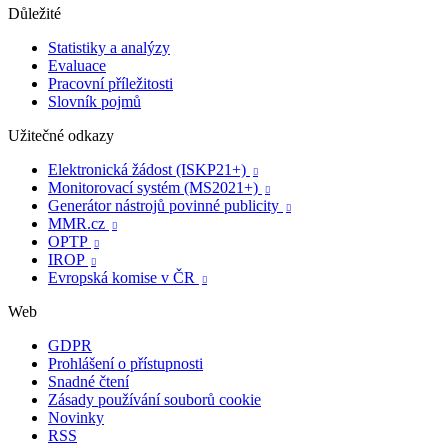
Důležité
Statistiky a analýzy
Evaluace
Pracovní příležitosti
Slovník pojmů
Užitečné odkazy
Elektronická žádost (ISKP21+)

Monitorovací systém (MS2021+)

Generátor nástrojů povinné publicity

MMR.cz

OPTP

IROP

Evropská komise v ČR

Web
GDPR
Prohlášení o přístupnosti
Snadné čtení
Zásady používání souborů cookie
Novinky
RSS