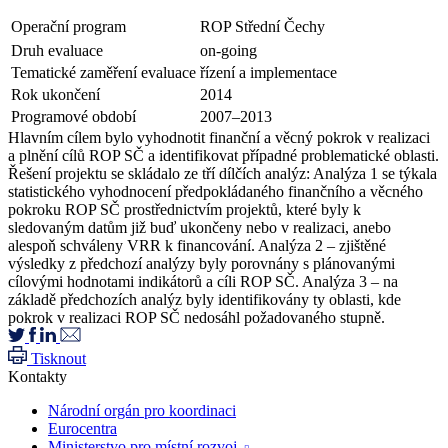
Operační program
ROP Střední Čechy
Druh evaluace
on-going
Tematické zaměření evaluace
řízení a implementace
Rok ukončení
2014
Programové období
2007–2013
Hlavním cílem bylo vyhodnotit finanční a věcný pokrok v realizaci
a plnění cílů ROP SČ a identifikovat případné problematické oblasti.
Řešení projektu se skládalo ze tří dílčích analýz: Analýza 1 se týkala
statistického vyhodnocení předpokládaného finančního a věcného
pokroku ROP SČ prostřednictvím projektů, které byly k
sledovaným datům již buď ukončeny nebo v realizaci, anebo
alespoň schváleny VRR k financování. Analýza 2 – zjištěné
výsledky z předchozí analýzy byly porovnány s plánovanými
cílovými hodnotami indikátorů a cíli ROP SČ. Analýza 3 – na
základě předchozích analýz byly identifikovány ty oblasti, kde
pokrok v realizaci ROP SČ nedosáhl požadovaného stupně.
Tisknout
Kontakty
Národní orgán pro koordinaci
Eurocentra
Ministerstvo pro místní rozvoj