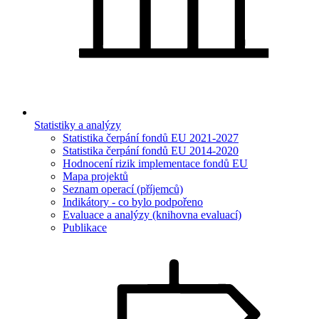
Statistiky a analýzy
Statistika čerpání fondů EU 2021-2027
Statistika čerpání fondů EU 2014-2020
Hodnocení rizik implementace fondů EU
Mapa projektů
Seznam operací (příjemců)
Indikátory - co bylo podpořeno
Evaluace a analýzy (knihovna evaluací)
Publikace