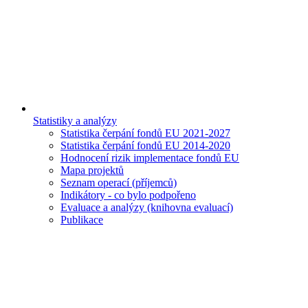
Statistiky a analýzy
Statistika čerpání fondů EU 2021-2027
Statistika čerpání fondů EU 2014-2020
Hodnocení rizik implementace fondů EU
Mapa projektů
Seznam operací (příjemců)
Indikátory - co bylo podpořeno
Evaluace a analýzy (knihovna evaluací)
Publikace