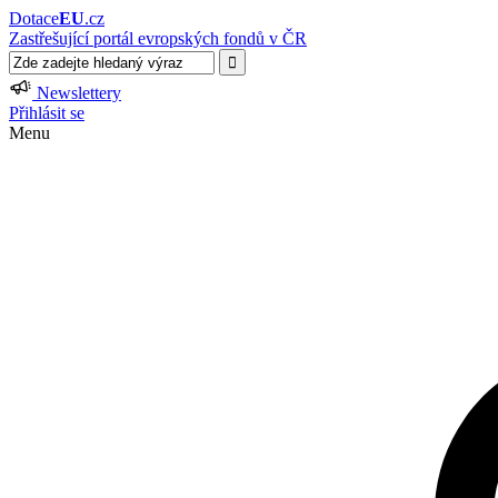
Dotace
EU
.cz
Zastřešující portál evropských fondů v ČR
Newslettery
Přihlásit se
Menu