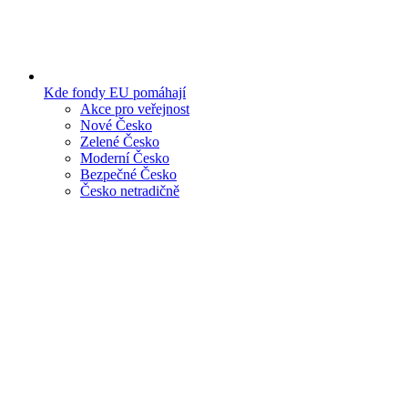
Kde fondy EU pomáhají
Akce pro veřejnost
Nové Česko
Zelené Česko
Moderní Česko
Bezpečné Česko
Česko netradičně