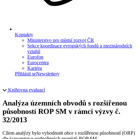
Kontakty
Ministerstvo pro místní rozvoj ČR
Sekce koordinace evropských fondů a mezinárodních
vztahů
Eurofon
Eurocentra
Kariéra
Přihlásit se
Newslettery
Knihovna evaluací
Analýza územních obvodů s rozšířenou
působností ROP SM v rámci výzvy č.
32/2013
Cílem analýzy bylo vyhodnotit obce s rozšířenou působností (ORP)
dle koncentrace podpořených projektů ROP SM.