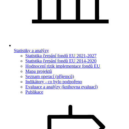
Statistiky a analýzy
Statistika čerpání fondů EU 2021-2027
Statistika čerpání fondů EU 2014-2020
Hodnocení rizik implementace fondů EU
Mapa projektů
Seznam operací (příjemců)
Indikátory - co bylo podpořeno
Evaluace a analýzy (knihovna evaluací)
Publikace