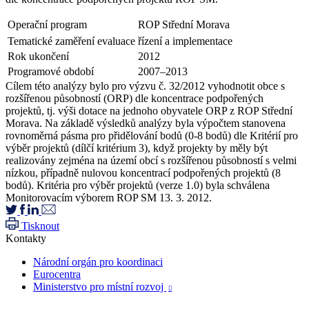
Operační program
ROP Střední Morava
Tematické zaměření evaluace
řízení a implementace
Rok ukončení
2012
Programové období
2007–2013
Cílem této analýzy bylo pro výzvu č. 32/2012 vyhodnotit obce s
rozšířenou působností (ORP) dle koncentrace podpořených
projektů, tj. výši dotace na jednoho obyvatele ORP z ROP Střední
Morava. Na základě výsledků analýzy byla výpočtem stanovena
rovnoměrná pásma pro přidělování bodů (0-8 bodů) dle Kritérií pro
výběr projektů (dílčí kritérium 3), když projekty by měly být
realizovány zejména na území obcí s rozšířenou působností s velmi
nízkou, případně nulovou koncentrací podpořených projektů (8
bodů). Kritéria pro výběr projektů (verze 1.0) byla schválena
Monitorovacím výborem ROP SM 13. 3. 2012.
Tisknout
Kontakty
Národní orgán pro koordinaci
Eurocentra
Ministerstvo pro místní rozvoj
