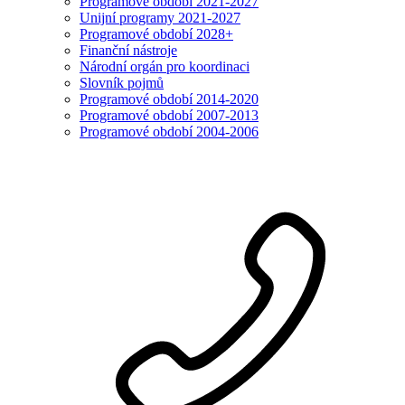
Programové období 2021-2027
Unijní programy 2021-2027
Programové období 2028+
Finanční nástroje
Národní orgán pro koordinaci
Slovník pojmů
Programové období 2014-2020
Programové období 2007-2013
Programové období 2004-2006