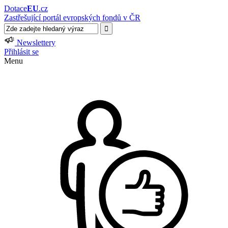
Dotace
EU
.cz
Zastřešující portál evropských fondů v ČR
Newslettery
Přihlásit se
Menu