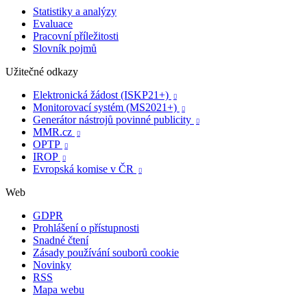
Statistiky a analýzy
Evaluace
Pracovní příležitosti
Slovník pojmů
Užitečné odkazy
Elektronická žádost (ISKP21+)

Monitorovací systém (MS2021+)

Generátor nástrojů povinné publicity

MMR.cz

OPTP

IROP

Evropská komise v ČR

Web
GDPR
Prohlášení o přístupnosti
Snadné čtení
Zásady používání souborů cookie
Novinky
RSS
Mapa webu