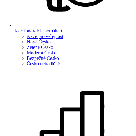
Kde fondy EU pomáhají
Akce pro veřejnost
Nové Česko
Zelené Česko
Moderní Česko
Bezpečné Česko
Česko netradičně