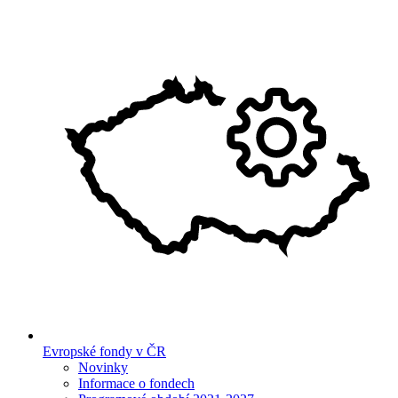
Evropské fondy v ČR
Novinky
Informace o fondech