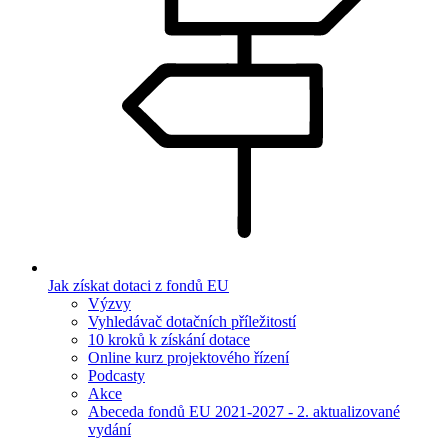
Jak získat dotaci z fondů EU
Výzvy
Vyhledávač dotačních příležitostí
10 kroků k získání dotace
Online kurz projektového řízení
Podcasty
Akce
Abeceda fondů EU 2021-2027 - 2. aktualizované
vydání