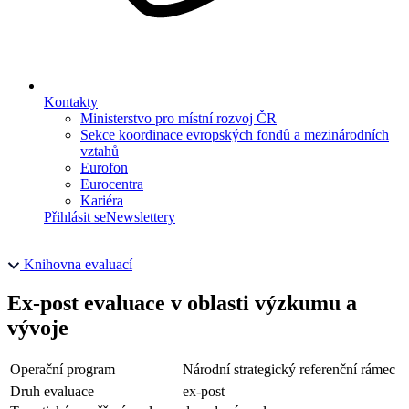
Kontakty
Ministerstvo pro místní rozvoj ČR
Sekce koordinace evropských fondů a mezinárodních
vztahů
Eurofon
Eurocentra
Kariéra
Přihlásit se
Newslettery
Knihovna evaluací
Ex-post evaluace v oblasti výzkumu a
vývoje
Operační program
Národní strategický referenční rámec
Druh evaluace
ex-post