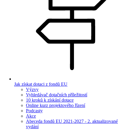
Jak získat dotaci z fondů EU
Výzvy
Vyhledávač dotačních příležitostí
10 kroků k získání dotace
Online kurz projektového řízení
Podcasty
Akce
Abeceda fondů EU 2021-2027 - 2. aktualizované
vydání