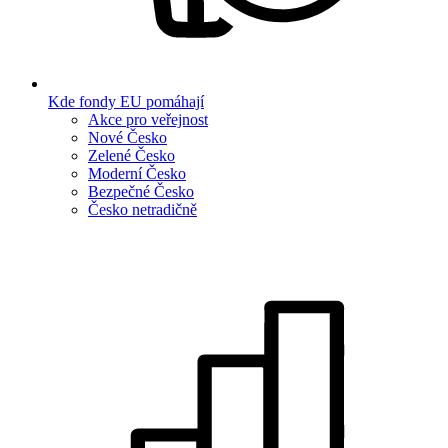
Kde fondy EU pomáhají
Akce pro veřejnost
Nové Česko
Zelené Česko
Moderní Česko
Bezpečné Česko
Česko netradičně