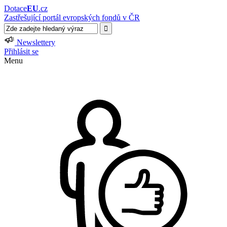
Dotace
EU
.cz
Zastřešující portál evropských fondů v ČR
Newslettery
Přihlásit se
Menu