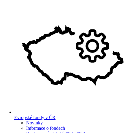
Evropské fondy v ČR
Novinky
Informace o fondech