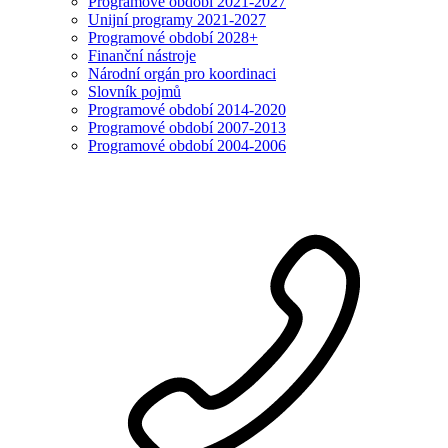
Programové období 2021-2027
Unijní programy 2021-2027
Programové období 2028+
Finanční nástroje
Národní orgán pro koordinaci
Slovník pojmů
Programové období 2014-2020
Programové období 2007-2013
Programové období 2004-2006