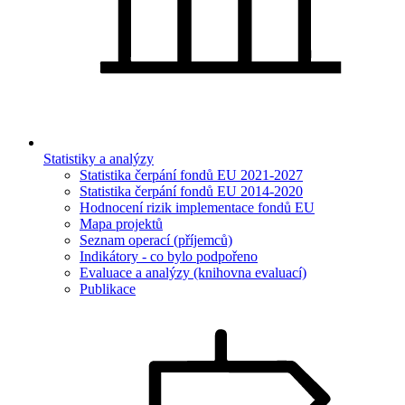
Statistiky a analýzy
Statistika čerpání fondů EU 2021-2027
Statistika čerpání fondů EU 2014-2020
Hodnocení rizik implementace fondů EU
Mapa projektů
Seznam operací (příjemců)
Indikátory - co bylo podpořeno
Evaluace a analýzy (knihovna evaluací)
Publikace