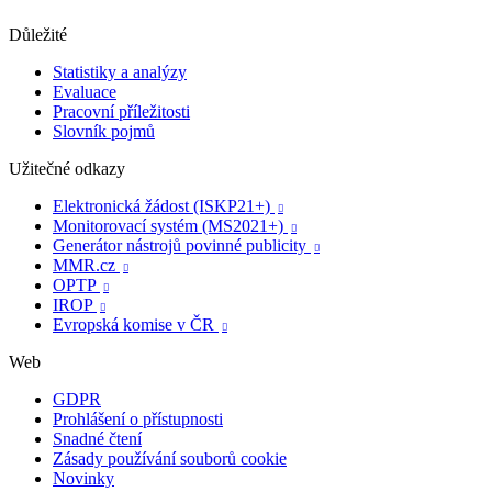
Důležité
Statistiky a analýzy
Evaluace
Pracovní příležitosti
Slovník pojmů
Užitečné odkazy
Elektronická žádost (ISKP21+)

Monitorovací systém (MS2021+)

Generátor nástrojů povinné publicity

MMR.cz

OPTP

IROP

Evropská komise v ČR

Web
GDPR
Prohlášení o přístupnosti
Snadné čtení
Zásady používání souborů cookie
Novinky