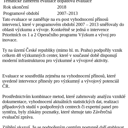
Tematické zaměření evaluace
dopadová evaluace
Rok ukončení
2018
Programové období
2007–2013
Tato evaluace se zaměřuje na ex-post vyhodnocení přínosů
intervencí, které v programovém období 2007 – 2013 směřovaly do
oblasti výzkumu a vývoje. Konkrétně se jedná o intervence
Prioritních os 1 a 2 Operačního programu Výzkum a vývoj pro
inovace.
​Ty na území České republiky (mimo hl. m. Prahu) podpořily vznik
celkem 48 výzkumných center, které v současné době disponují
moderní infrastrukturou pro výzkumné a vývojové aktivity.
Evaluace se soustředila zejména na vyhodnocení přínosů, které
uvedené intervence přinesly pro výzkumný a vývojový potenciál
ČR.
Prostřednictvím kombinace metod, které zahrnovaly analýzu vzniklé
dokumentace, vyhodnocení aktuálních statistických dat, realizaci
případových studií v podpořených centrech či expertní panel pro
syntézu, byly získány poznatky, které shrnuje tato Závěrečná
evaluační zpráva.
Zjištění ukazují, že se podpořeným centrům postupně daří etablovat