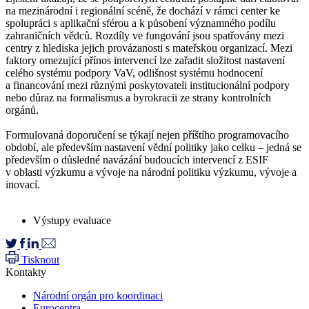
na mezinárodní i regionální scéně, že dochází v rámci center ke
spolupráci s aplikační sférou a k působení významného podílu
zahraničních vědců. Rozdíly ve fungování jsou spatřovány mezi
centry z hlediska jejich provázanosti s mateřskou organizací. Mezi
faktory omezující přínos intervencí lze zařadit složitost nastavení
celého systému podpory VaV, odlišnost systému hodnocení
a financování mezi různými poskytovateli institucionální podpory
nebo důraz na formalismus a byrokracii ze strany kontrolních
orgánů.
Formulovaná doporučení se týkají nejen příštího programovacího
období, ale především nastavení vědní politiky jako celku – jedná se
především o důsledné navázání budoucích intervencí z ESIF
v oblasti výzkumu a vývoje na národní politiku výzkumu, vývoje a
inovací.
Výstupy evaluace
Tisknout
Kontakty
Národní orgán pro koordinaci
Eurocentra