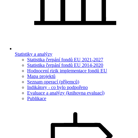
Statistiky a analýzy
Statistika čerpání fondů EU 2021-2027
Statistika čerpání fondů EU 2014-2020
Hodnocení rizik implementace fondů EU
Mapa projektů
Seznam operací (příjemců)
Indikátory - co bylo podpořeno
Evaluace a analýzy (knihovna evaluací)
Publikace