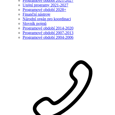
Programové období 2021-2027
Unijní programy 2021-2027
Programové období 2028+
Finanční nástroje
Národní orgán pro koordinaci
Slovník pojmů
Programové období 2014-2020
Programové období 2007-2013
Programové období 2004-2006