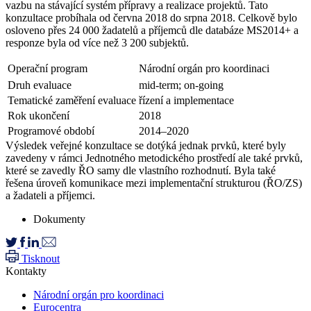
vazbu na stávající systém přípravy a realizace projektů. Tato
konzultace probíhala od června 2018 do srpna 2018. Celkově bylo
osloveno přes 24 000 žadatelů a příjemců dle databáze MS2014+ a
responze byla od více než 3 200 subjektů.
Operační program
Národní orgán pro koordinaci
Druh evaluace
mid-term; on-going
Tematické zaměření evaluace
řízení a implementace
Rok ukončení
2018
Programové období
2014–2020
Výsledek veřejné konzultace se dotýká jednak prvků, které byly
zavedeny v rámci Jednotného metodického prostředí ale také prvků,
které se zavedly ŘO samy dle vlastního rozhodnutí. Byla také
řešena úroveň komunikace mezi implementační strukturou (ŘO/ZS)
a žadateli a příjemci.
Dokumenty
Tisknout
Kontakty
Národní orgán pro koordinaci
Eurocentra