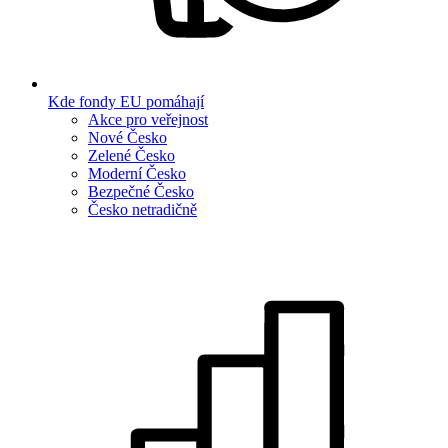
Kde fondy EU pomáhají
Akce pro veřejnost
Nové Česko
Zelené Česko
Moderní Česko
Bezpečné Česko
Česko netradičně