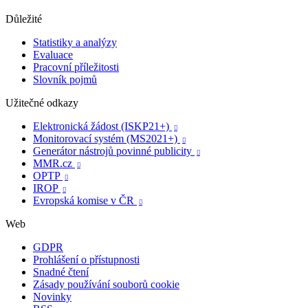
Důležité
Statistiky a analýzy
Evaluace
Pracovní příležitosti
Slovník pojmů
Užitečné odkazy
Elektronická žádost (ISKP21+)

Monitorovací systém (MS2021+)

Generátor nástrojů povinné publicity

MMR.cz

OPTP

IROP

Evropská komise v ČR

Web
GDPR
Prohlášení o přístupnosti
Snadné čtení
Zásady používání souborů cookie
Novinky