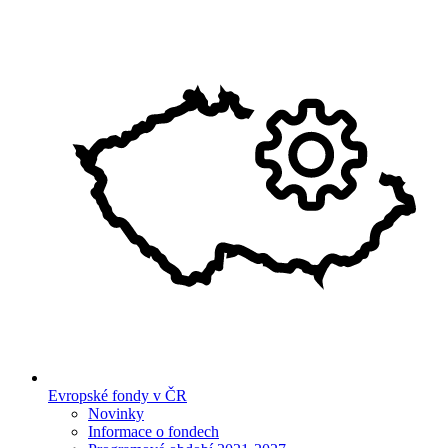
Evropské fondy v ČR
Novinky
Informace o fondech