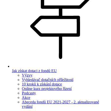
Jak získat dotaci z fondů EU
Výzvy
Vyhledávač dotačních příležitostí
10 kroků k získání dotace
Online kurz projektového řízení
Podcasty
Akce
Abeceda fondů EU 2021-2027 - 2. aktualizované
vydání