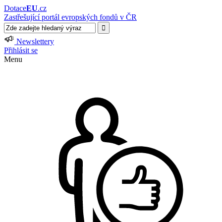
Dotace
EU
.cz
Zastřešující portál evropských fondů v ČR
Newslettery
Přihlásit se
Menu