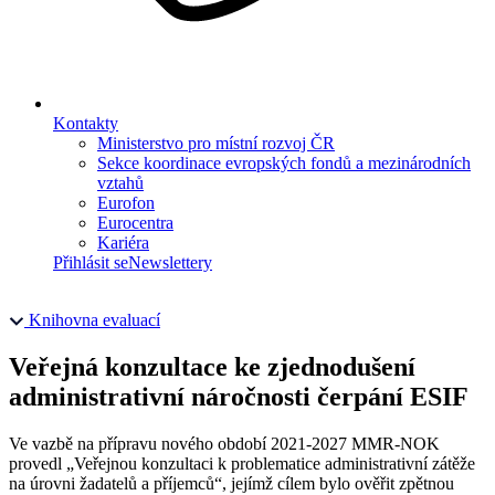
Kontakty
Ministerstvo pro místní rozvoj ČR
Sekce koordinace evropských fondů a mezinárodních
vztahů
Eurofon
Eurocentra
Kariéra
Přihlásit se
Newslettery
Knihovna evaluací
Veřejná konzultace ke zjednodušení
administrativní náročnosti čerpání ESIF
Ve vazbě na přípravu nového období 2021-2027 MMR-NOK
provedl „Veřejnou konzultaci k problematice administrativní zátěže
na úrovni žadatelů a příjemců“, jejímž cílem bylo ověřit zpětnou