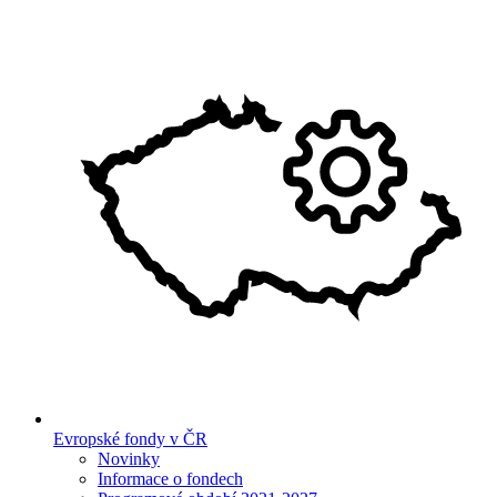
Evropské fondy v ČR
Novinky
Informace o fondech