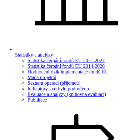
Statistiky a analýzy
Statistika čerpání fondů EU 2021-2027
Statistika čerpání fondů EU 2014-2020
Hodnocení rizik implementace fondů EU
Mapa projektů
Seznam operací (příjemců)
Indikátory - co bylo podpořeno
Evaluace a analýzy (knihovna evaluací)
Publikace