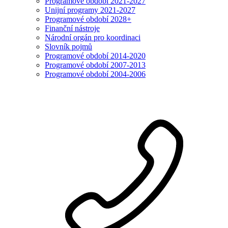
Programové období 2021-2027
Unijní programy 2021-2027
Programové období 2028+
Finanční nástroje
Národní orgán pro koordinaci
Slovník pojmů
Programové období 2014-2020
Programové období 2007-2013
Programové období 2004-2006