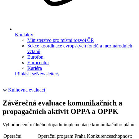
Kontakty
Ministerstvo pro místní rozvoj ČR
Sekce koordinace evropských fondů a mezinárodních
vztahů
Eurofon
Eurocentra
Kariéra
Přihlásit se
Newslettery
Knihovna evaluací
Závěrečná evaluace komunikačních a
propagačních aktivit OPPA a OPPK
Vyhodnocení reálného dopadu implementace komunikačního plánu.
Operační
Operační program Praha Konkurenceschopnost;