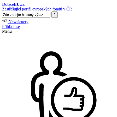
Dotace
EU
.cz
Zastřešující portál evropských fondů v ČR
Newslettery
Přihlásit se
Menu