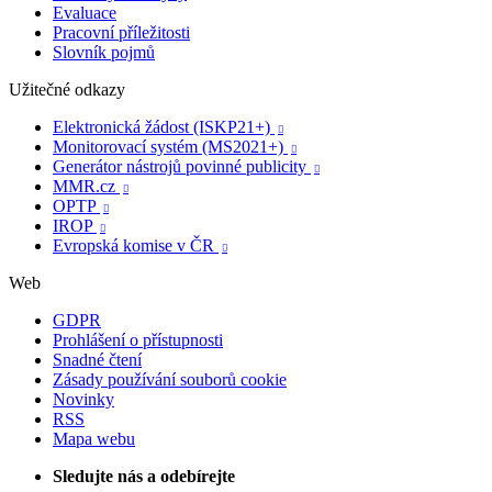
Evaluace
Pracovní příležitosti
Slovník pojmů
Užitečné odkazy
Elektronická žádost (ISKP21+)

Monitorovací systém (MS2021+)

Generátor nástrojů povinné publicity

MMR.cz

OPTP

IROP

Evropská komise v ČR

Web
GDPR
Prohlášení o přístupnosti
Snadné čtení
Zásady používání souborů cookie
Novinky
RSS
Mapa webu
Sledujte nás a odebírejte