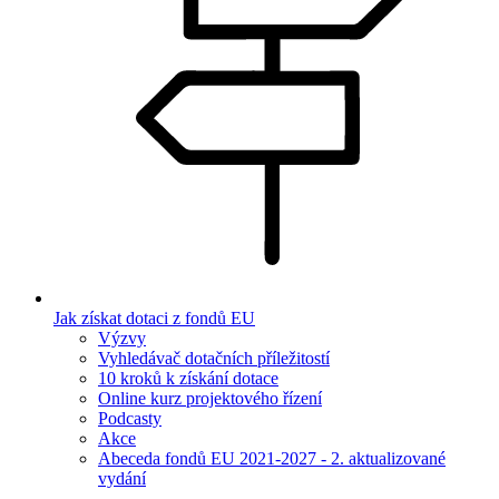
Jak získat dotaci z fondů EU
Výzvy
Vyhledávač dotačních příležitostí
10 kroků k získání dotace
Online kurz projektového řízení
Podcasty
Akce
Abeceda fondů EU 2021-2027 - 2. aktualizované
vydání