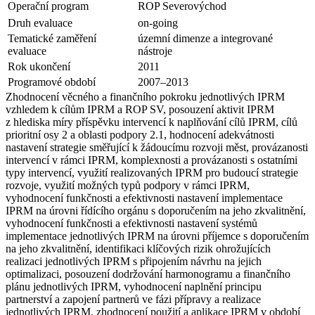
Operační program
ROP Severovýchod
Druh evaluace
on-going
Tematické zaměření
územní dimenze a integrované
evaluace
nástroje
Rok ukončení
2011
Programové období
2007–2013
Zhodnocení věcného a finančního pokroku jednotlivých IPRM
vzhledem k cílům IPRM a ROP SV, posouzení aktivit IPRM
z hlediska míry příspěvku intervencí k naplňování cílů IPRM, cílů
prioritní osy 2 a oblasti podpory 2.1, hodnocení adekvátnosti
nastavení strategie směřující k žádoucímu rozvoji měst, provázanosti
intervencí v rámci IPRM, komplexnosti a provázanosti s ostatními
typy intervencí, využití realizovaných IPRM pro budoucí strategie
rozvoje, využití možných typů podpory v rámci IPRM,
vyhodnocení funkčnosti a efektivnosti nastavení implementace
IPRM na úrovni řídícího orgánu s doporučením na jeho zkvalitnění,
vyhodnocení funkčnosti a efektivnosti nastavení systémů
implementace jednotlivých IPRM na úrovni příjemce s doporučením
na jeho zkvalitnění, identifikaci klíčových rizik ohrožujících
realizaci jednotlivých IPRM s připojením návrhu na jejich
optimalizaci, posouzení dodržování harmonogramu a finančního
plánu jednotlivých IPRM, vyhodnocení naplnění principu
partnerství a zapojení partnerů ve fázi přípravy a realizace
jednotlivých IPRM, zhodnocení použití a aplikace IPRM v období