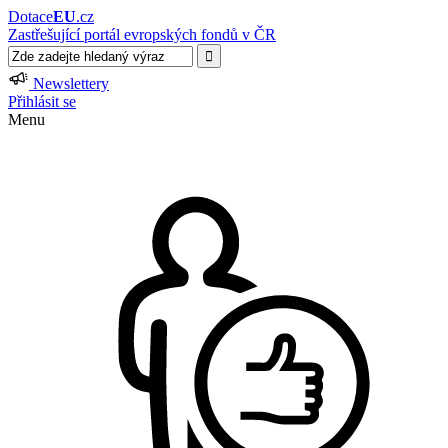
Dotace
EU
.cz
Zastřešující portál evropských fondů v ČR
Newslettery
Přihlásit se
Menu