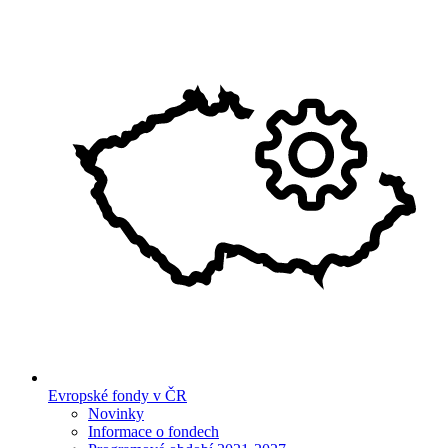
Evropské fondy v ČR
Novinky
Informace o fondech