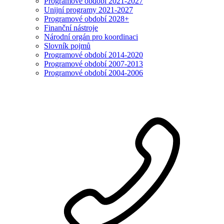
Programové období 2021-2027
Unijní programy 2021-2027
Programové období 2028+
Finanční nástroje
Národní orgán pro koordinaci
Slovník pojmů
Programové období 2014-2020
Programové období 2007-2013
Programové období 2004-2006