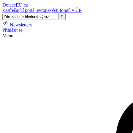
Dotace
EU
.cz
Zastřešující portál evropských fondů v ČR
Newslettery
Přihlásit se
Menu