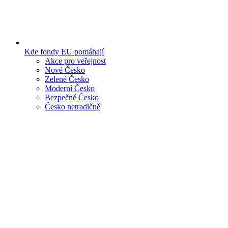
Kde fondy EU pomáhají
Akce pro veřejnost
Nové Česko
Zelené Česko
Moderní Česko
Bezpečné Česko
Česko netradičně