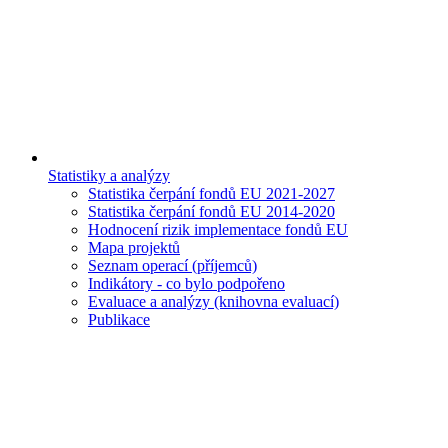
Statistiky a analýzy
Statistika čerpání fondů EU 2021-2027
Statistika čerpání fondů EU 2014-2020
Hodnocení rizik implementace fondů EU
Mapa projektů
Seznam operací (příjemců)
Indikátory - co bylo podpořeno
Evaluace a analýzy (knihovna evaluací)
Publikace