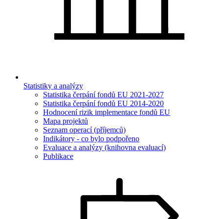
Statistiky a analýzy
Statistika čerpání fondů EU 2021-2027
Statistika čerpání fondů EU 2014-2020
Hodnocení rizik implementace fondů EU
Mapa projektů
Seznam operací (příjemců)
Indikátory - co bylo podpořeno
Evaluace a analýzy (knihovna evaluací)
Publikace