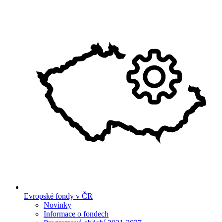
Evropské fondy v ČR
Novinky
Informace o fondech