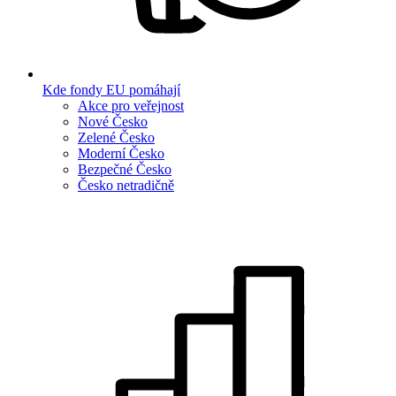
Kde fondy EU pomáhají
Akce pro veřejnost
Nové Česko
Zelené Česko
Moderní Česko
Bezpečné Česko
Česko netradičně