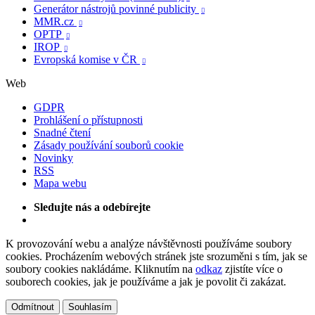
Generátor nástrojů povinné publicity

MMR.cz

OPTP

IROP

Evropská komise v ČR

Web
GDPR
Prohlášení o přístupnosti
Snadné čtení
Zásady používání souborů cookie
Novinky
RSS
Mapa webu
Sledujte nás a odebírejte
K provozování webu a analýze návštěvnosti používáme soubory
cookies. Procházením webových stránek jste srozuměni s tím, jak se
soubory cookies nakládáme. Kliknutím na
odkaz
zjistíte více o
souborech cookies, jak je používáme a jak je povolit či zakázat.
Odmítnout
Souhlasím