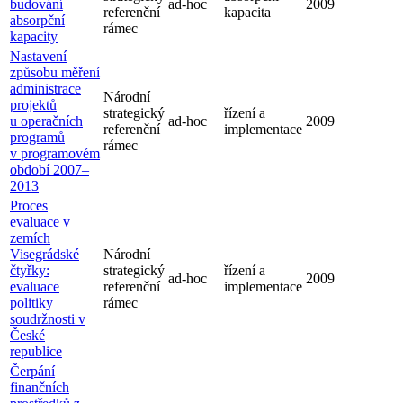
budování
ad-hoc
2009
referenční
kapacita
absorpční
rámec
kapacity
Nastavení
způsobu měření
administrace
Národní
projektů
strategický
řízení a
u operačních
ad-hoc
2009
referenční
implementace
programů
rámec
v programovém
období 2007–
2013
Proces
evaluace v
zemích
Visegrádské
Národní
čtyřky:
strategický
řízení a
ad-hoc
2009
evaluace
referenční
implementace
politiky
rámec
soudržnosti v
České
republice
Čerpání
finančních