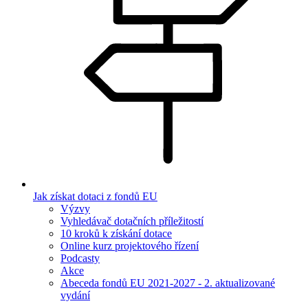
Jak získat dotaci z fondů EU
Výzvy
Vyhledávač dotačních příležitostí
10 kroků k získání dotace
Online kurz projektového řízení
Podcasty
Akce
Abeceda fondů EU 2021-2027 - 2. aktualizované
vydání