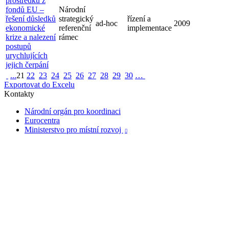
prostředků z
fondů EU –
Národní
řešení důsledků
strategický
řízení a
ad-hoc
2009
ekonomické
referenční
implementace
krize a nalezení
rámec
postupů
urychlujících
jejich čerpání
...
21
22
23
24
25
26
27
28
29
30
…
Exportovat do Excelu
Kontakty
Národní orgán pro koordinaci
Eurocentra
Ministerstvo pro místní rozvoj
