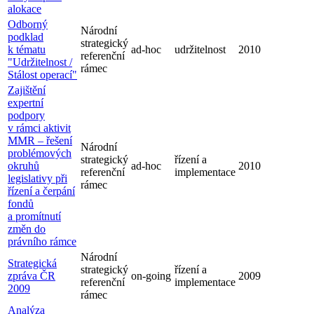
alokace
Odborný
Národní
podklad
strategický
k tématu
ad-hoc
udržitelnost
2010
referenční
"Udržitelnost /
rámec
Stálost operací"
Zajištění
expertní
podpory
v rámci aktivit
MMR – řešení
Národní
problémových
strategický
řízení a
okruhů
ad-hoc
2010
referenční
implementace
legislativy při
rámec
řízení a čerpání
fondů
a promítnutí
změn do
právního rámce
Národní
Strategická
strategický
řízení a
zpráva ČR
on-going
2009
referenční
implementace
2009
rámec
Analýza