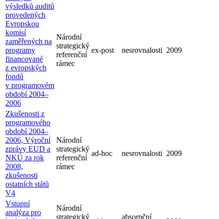
výsledků auditů
provedených
Evropskou
komisí
Národní
zaměřených na
strategický
programy
ex-post
nesrovnalosti
2009
referenční
financované
rámec
z evropských
fondů
v programovém
období 2004–
2006
Zkušenosti z
programového
období 2004–
2006, Výroční
Národní
zprávy EUD a
strategický
ad-hoc
nesrovnalosti
2009
NKÚ za rok
referenční
2008,
rámec
zkušenosti
ostatních států
V4
Vstupní
Národní
analýza pro
strategický
absorpční