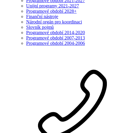
Programové období 2021-2027
Unijní programy 2021-2027
Programové období 2028+
Finanční nástroje
Národní orgán pro koordinaci
Slovník pojmů
Programové období 2014-2020
Programové období 2007-2013
Programové období 2004-2006