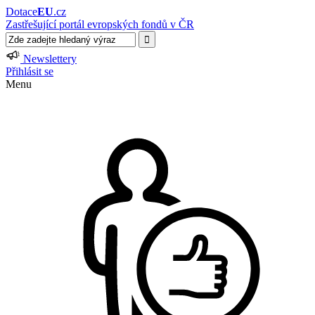
Dotace
EU
.cz
Zastřešující portál evropských fondů v ČR
Newslettery
Přihlásit se
Menu