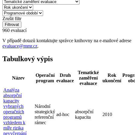
Zrušit filtr
Filtrovat
960 evaluací
V případě dotazů kontaktujte správce knihovny na e-mailové adrese
evaluace@mmr.cz
.
Tabulkový výpis
Tematické
Operační
Druh
Rok
Progr
Název
zaměření
program
evaluace
ukončení
obd
evaluace
Analýza
absorpční
kapacity
vybraných
Národní
operačních
strategický
absorpční
ad-hoc
2010
programů
referenční
kapacita
vzhledem k
rámec
míře rizika
nevyčerpání