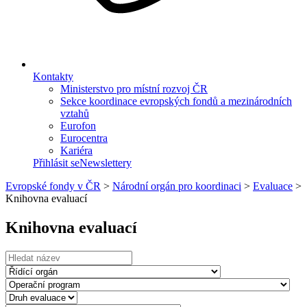
Kontakty
Ministerstvo pro místní rozvoj ČR
Sekce koordinace evropských fondů a mezinárodních
vztahů
Eurofon
Eurocentra
Kariéra
Přihlásit se
Newslettery
Evropské fondy v ČR
>
Národní orgán pro koordinaci
>
Evaluace
>
Knihovna evaluací
Knihovna evaluací