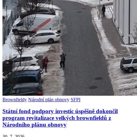
Brownfieldy
Národní plán obnovy
SFPI
Státní fond podpory investic úspěšně dokončil
program revitalizace velkých brownfieldů z
Národního plánu obnovy
30. 7. 2026