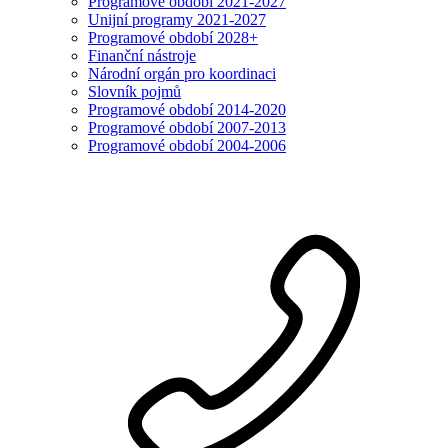
Programové období 2021-2027
Unijní programy 2021-2027
Programové období 2028+
Finanční nástroje
Národní orgán pro koordinaci
Slovník pojmů
Programové období 2014-2020
Programové období 2007-2013
Programové období 2004-2006