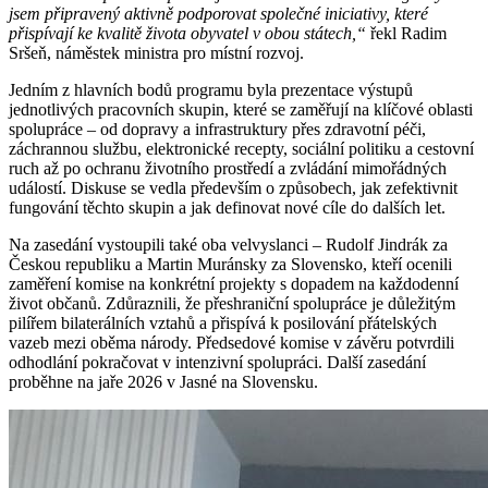
jsem připravený aktivně podporovat společné iniciativy, které
přispívají ke kvalitě života obyvatel v obou státech,“
řekl Radim
Sršeň, náměstek ministra pro místní rozvoj.
Jedním z hlavních bodů programu byla prezentace výstupů
jednotlivých pracovních skupin, které se zaměřují na klíčové oblasti
spolupráce – od dopravy a infrastruktury přes zdravotní péči,
záchrannou službu, elektronické recepty, sociální politiku a cestovní
ruch až po ochranu životního prostředí a zvládání mimořádných
událostí. Diskuse se vedla především o způsobech, jak zefektivnit
fungování těchto skupin a jak definovat nové cíle do dalších let.
Na zasedání vystoupili také oba velvyslanci – Rudolf Jindrák za
Českou republiku a Martin Muránsky za Slovensko, kteří ocenili
zaměření komise na konkrétní projekty s dopadem na každodenní
život občanů. Zdůraznili, že přeshraniční spolupráce je důležitým
pilířem bilaterálních vztahů a přispívá k posilování přátelských
vazeb mezi oběma národy. Předsedové komise v závěru potvrdili
odhodlání pokračovat v intenzivní spolupráci. Další zasedání
proběhne na jaře 2026 v Jasné na Slovensku.