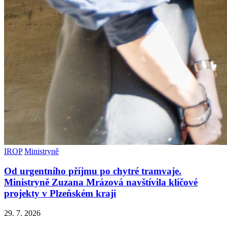
IROP
Ministryně
Od urgentního příjmu po chytré tramvaje.
Ministryně Zuzana Mrázová navštívila klíčové
projekty v Plzeňském kraji
29. 7. 2026