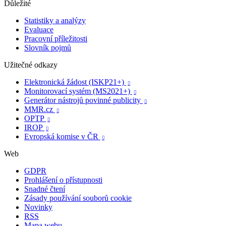
Důležité
Statistiky a analýzy
Evaluace
Pracovní příležitosti
Slovník pojmů
Užitečné odkazy
Elektronická žádost (ISKP21+)

Monitorovací systém (MS2021+)

Generátor nástrojů povinné publicity

MMR.cz

OPTP

IROP

Evropská komise v ČR

Web
GDPR
Prohlášení o přístupnosti
Snadné čtení
Zásady používání souborů cookie
Novinky
RSS
Mapa webu