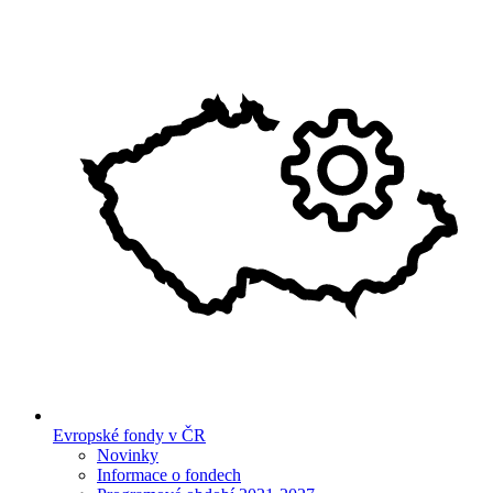
Evropské fondy v ČR
Novinky
Informace o fondech