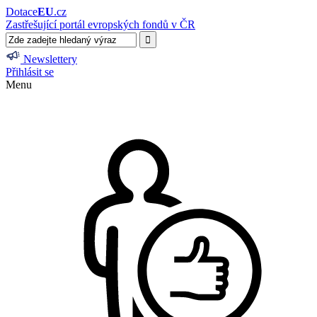
Dotace
EU
.cz
Zastřešující portál evropských fondů v ČR
Newslettery
Přihlásit se
Menu