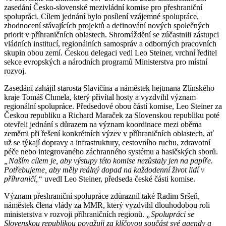
zasedání Česko-slovenské mezivládní komise pro přeshraniční
spolupráci. Cílem jednání bylo posílení vzájemné spolupráce,
zhodnocení stávajících projektů a definování nových společných
priorit v příhraničních oblastech. Shromáždění se zúčastnili zástupci
vládních institucí, regionálních samospráv a odborných pracovních
skupin obou zemí. Českou delegaci vedl Leo Steiner, vrchní ředitel
sekce evropských a národních programů Ministerstva pro místní
rozvoj.
Zasedání zahájil starosta Slavičína a náměstek hejtmana Zlínského
kraje Tomáš Chmela, který přivítal hosty a vyzdvihl význam
regionální spolupráce. Předsedové obou částí komise, Leo Steiner za
Českou republiku a Richard Maraček za Slovenskou republiku poté
otevřeli jednání s důrazem na význam koordinace mezi oběma
zeměmi při řešení konkrétních výzev v příhraničních oblastech, ať
už se týkají dopravy a infrastruktury, cestovního ruchu, zdravotní
péče nebo integrovaného záchranného systému a hasičských sborů.
„Naším cílem je, aby výstupy této komise nezůstaly jen na papíře.
Potřebujeme, aby měly reálný dopad na každodenní život lidí v
příhraničí,“
uvedl Leo Steiner, předseda české části komise.
Význam přeshraniční spolupráce zdůraznil také Radim Sršeň,
náměstek člena vlády za MMR, který vyzdvihl dlouhodobou roli
ministerstva v rozvoji příhraničních regionů.
„Spolupráci se
Slovenskou republikou považuji za klíčovou součást své agendy a