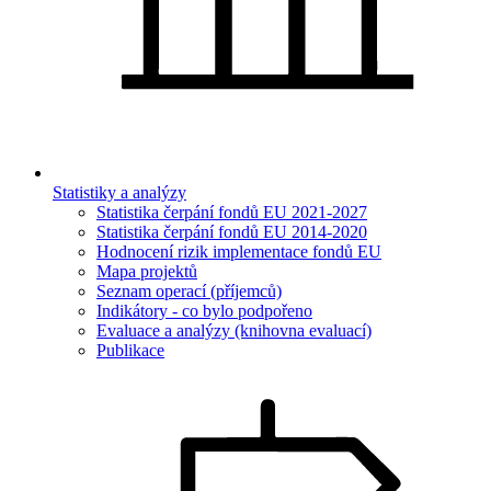
Statistiky a analýzy
Statistika čerpání fondů EU 2021-2027
Statistika čerpání fondů EU 2014-2020
Hodnocení rizik implementace fondů EU
Mapa projektů
Seznam operací (příjemců)
Indikátory - co bylo podpořeno
Evaluace a analýzy (knihovna evaluací)
Publikace