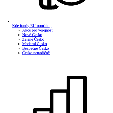
Kde fondy EU pomáhají
Akce pro veřejnost
Nové Česko
Zelené Česko
Moderní Česko
Bezpečné Česko
Česko netradičně