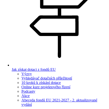
Jak získat dotaci z fondů EU
Výzvy
Vyhledávač dotačních příležitostí
10 kroků k získání dotace
Online kurz projektového řízení
Podcasty
Akce
Abeceda fondů EU 2021-2027 - 2. aktualizované
vydání