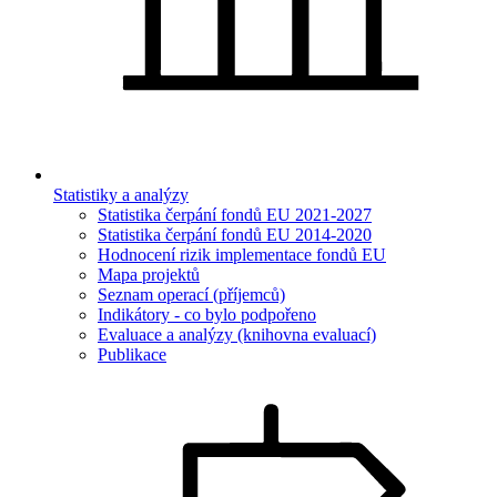
Statistiky a analýzy
Statistika čerpání fondů EU 2021-2027
Statistika čerpání fondů EU 2014-2020
Hodnocení rizik implementace fondů EU
Mapa projektů
Seznam operací (příjemců)
Indikátory - co bylo podpořeno
Evaluace a analýzy (knihovna evaluací)
Publikace