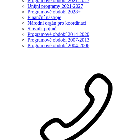
Programové období 2021-2027
Unijní programy 2021-2027
Programové období 2028+
Finanční nástroje
Národní orgán pro koordinaci
Slovník pojmů
Programové období 2014-2020
Programové období 2007-2013
Programové období 2004-2006