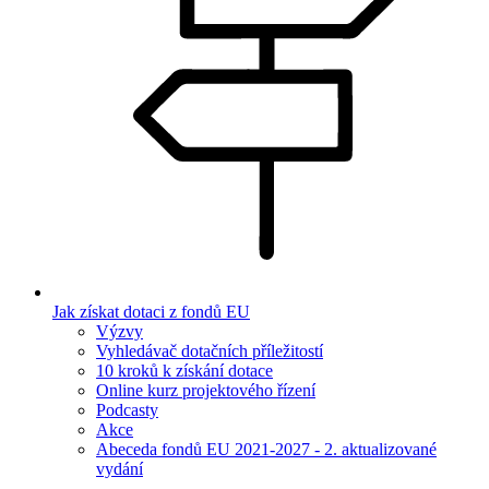
Jak získat dotaci z fondů EU
Výzvy
Vyhledávač dotačních příležitostí
10 kroků k získání dotace
Online kurz projektového řízení
Podcasty
Akce
Abeceda fondů EU 2021-2027 - 2. aktualizované
vydání