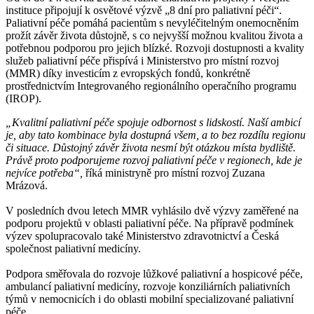
instituce připojují k osvětové výzvě „8 dní pro paliativní péči“.
Paliativní péče pomáhá pacientům s nevyléčitelným onemocněním
prožít závěr života důstojně, s co nejvyšší možnou kvalitou života a
potřebnou podporou pro jejich blízké. Rozvoji dostupnosti a kvality
služeb paliativní péče přispívá i Ministerstvo pro místní rozvoj
(MMR) díky investicím z evropských fondů, konkrétně
prostřednictvím Integrovaného regionálního operačního programu
(IROP).
„Kvalitní paliativní péče spojuje odbornost s lidskostí. Naší ambicí
je, aby tato kombinace byla dostupná všem, a to bez rozdílu regionu
či situace. Důstojný závěr života nesmí být otázkou místa bydliště.
Právě proto podporujeme rozvoj paliativní péče v regionech, kde je
nejvíce potřeba“,
říká ministryně pro místní rozvoj Zuzana
Mrázová.
V posledních dvou letech MMR vyhlásilo dvě výzvy zaměřené na
podporu projektů v oblasti paliativní péče. Na přípravě podmínek
výzev spolupracovalo také Ministerstvo zdravotnictví a Česká
společnost paliativní medicíny.
Podpora směřovala do rozvoje lůžkové paliativní a hospicové péče,
ambulancí paliativní medicíny, rozvoje konziliárních paliativních
týmů v nemocnicích i do oblasti mobilní specializované paliativní
péče.