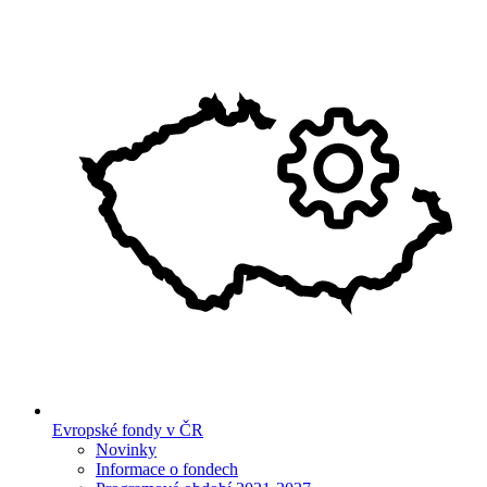
Evropské fondy v ČR
Novinky
Informace o fondech