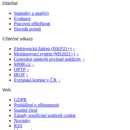
Důležité
Statistiky a analýzy
Evaluace
Pracovní příležitosti
Slovník pojmů
Užitečné odkazy
Elektronická žádost (ISKP21+)

Monitorovací systém (MS2021+)

Generátor nástrojů povinné publicity

MMR.cz

OPTP

IROP

Evropská komise v ČR

Web
GDPR
Prohlášení o přístupnosti
Snadné čtení
Zásady používání souborů cookie
Novinky
RSS