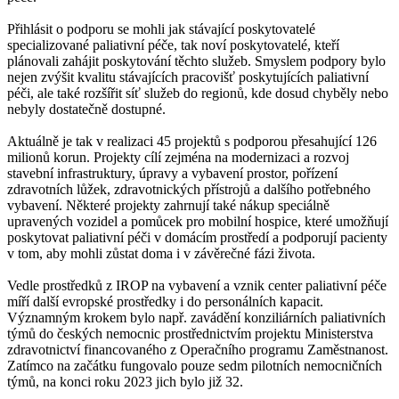
Přihlásit o podporu se mohli jak stávající poskytovatelé
specializované paliativní péče, tak noví poskytovatelé, kteří
plánovali zahájit poskytování těchto služeb. Smyslem podpory bylo
nejen zvýšit kvalitu stávajících pracovišť poskytujících paliativní
péči, ale také rozšířit síť služeb do regionů, kde dosud chyběly nebo
nebyly dostatečně dostupné.
Aktuálně je tak v realizaci 45 projektů s podporou přesahující 126
milionů korun. Projekty cílí zejména na modernizaci a rozvoj
stavební infrastruktury, úpravy a vybavení prostor, pořízení
zdravotních lůžek, zdravotnických přístrojů a dalšího potřebného
vybavení. Některé projekty zahrnují také nákup speciálně
upravených vozidel a pomůcek pro mobilní hospice, které umožňují
poskytovat paliativní péči v domácím prostředí a podporují pacienty
v tom, aby mohli zůstat doma i v závěrečné fázi života.
Vedle prostředků z IROP na vybavení a vznik center paliativní péče
míří další evropské prostředky i do personálních kapacit.
Významným krokem bylo např. zavádění konziliárních paliativních
týmů do českých nemocnic prostřednictvím projektu Ministerstva
zdravotnictví financovaného z Operačního programu Zaměstnanost.
Zatímco na začátku fungovalo pouze sedm pilotních nemocničních
týmů, na konci roku 2023 jich bylo již 32.