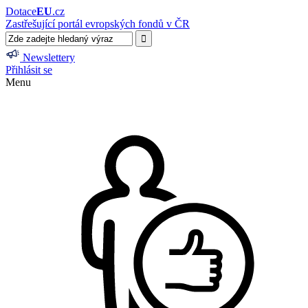
Dotace
EU
.cz
Zastřešující portál evropských fondů v ČR
Newslettery
Přihlásit se
Menu