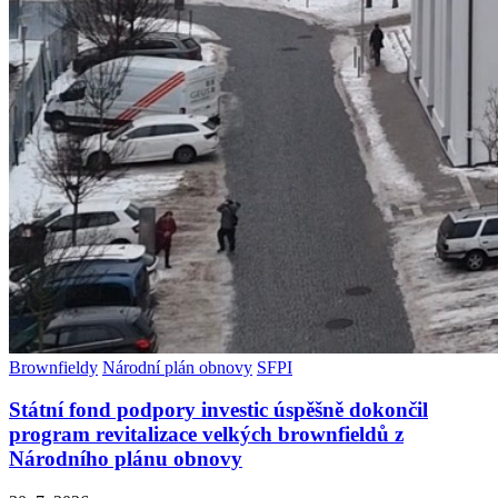
Brownfieldy
Národní plán obnovy
SFPI
Státní fond podpory investic úspěšně dokončil
program revitalizace velkých brownfieldů z
Národního plánu obnovy