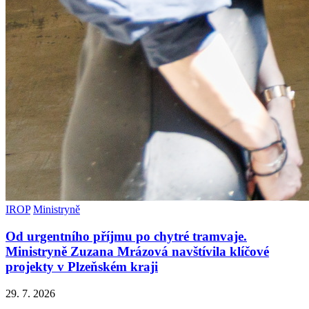
IROP
Ministryně
Od urgentního příjmu po chytré tramvaje.
Ministryně Zuzana Mrázová navštívila klíčové
projekty v Plzeňském kraji
29. 7. 2026