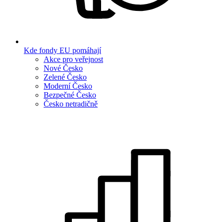
Kde fondy EU pomáhají
Akce pro veřejnost
Nové Česko
Zelené Česko
Moderní Česko
Bezpečné Česko
Česko netradičně