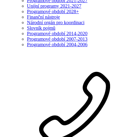
Programové období 2021-2027
Unijní programy 2021-2027
Programové období 2028+
Finanční nástroje
Národní orgán pro koordinaci
Slovník pojmů
Programové období 2014-2020
Programové období 2007-2013
Programové období 2004-2006