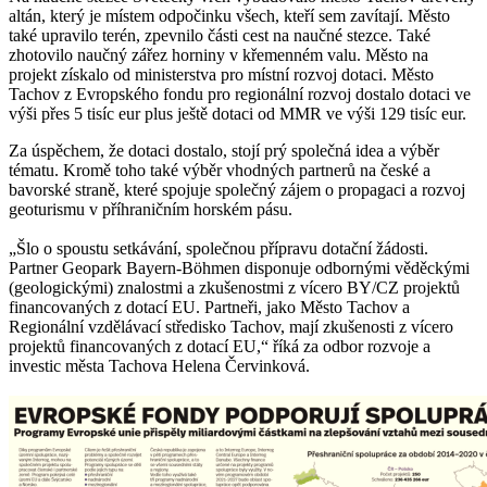
altán, který je místem odpočinku všech, kteří sem zavítají. Město
také upravilo terén, zpevnilo části cest na naučné stezce. Také
zhotovilo naučný zářez horniny v křemenném valu. Město na
projekt získalo od ministerstva pro místní rozvoj dotaci. Město
Tachov z Evropského fondu pro regionální rozvoj dostalo dotaci ve
výši přes 5 tisíc eur plus ještě dotaci od MMR ve výši 129 tisíc eur.
Za úspěchem, že dotaci dostalo, stojí prý společná idea a výběr
tématu. Kromě toho také výběr vhodných partnerů na české a
bavorské straně, které spojuje společný zájem o propagaci a rozvoj
geoturismu v příhraničním horském pásu.
„Šlo o spoustu setkávání, společnou přípravu dotační žádosti.
Partner Geopark Bayern-Böhmen disponuje odbornými věděckými
(geologickými) znalostmi a zkušenostmi z vícero BY/CZ projektů
financovaných z dotací EU. Partneři, jako Město Tachov a
Regionální vzdělávací středisko Tachov, mají zkušenosti z vícero
projektů financovaných z dotací EU,“ říká za odbor rozvoje a
investic města Tachova Helena Červinková.