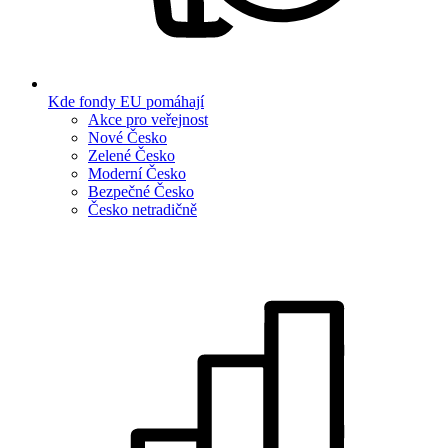
Kde fondy EU pomáhají
Akce pro veřejnost
Nové Česko
Zelené Česko
Moderní Česko
Bezpečné Česko
Česko netradičně