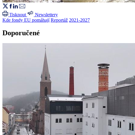
Tisknout
Newslettery
Kde fondy EU pomáhají
Reportáž
2021-2027
Doporučené