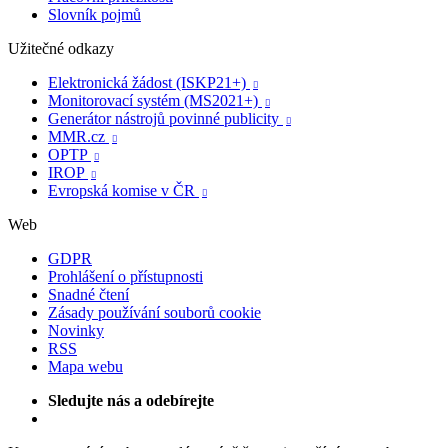
Slovník pojmů
Užitečné odkazy
Elektronická žádost (ISKP21+)

Monitorovací systém (MS2021+)

Generátor nástrojů povinné publicity

MMR.cz

OPTP

IROP

Evropská komise v ČR

Web
GDPR
Prohlášení o přístupnosti
Snadné čtení
Zásady používání souborů cookie
Novinky
RSS
Mapa webu
Sledujte nás a odebírejte