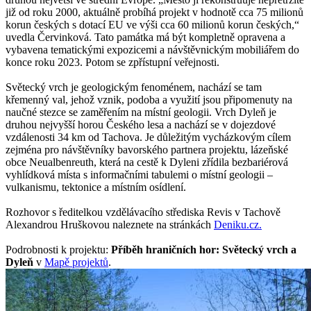
již od roku 2000, aktuálně probíhá projekt v hodnotě cca 75 milionů
korun českých s dotací EU ve výši cca 60 milionů korun českých,“
uvedla Červinková. Tato památka má být kompletně opravena a
vybavena tematickými expozicemi a návštěvnickým mobiliářem do
konce roku 2023. Potom se zpřístupní veřejnosti.
Světecký vrch je geologickým fenoménem, nachází se tam
křemenný val, jehož vznik, podoba a využití jsou připomenuty na
naučné stezce se zaměřením na místní geologii. Vrch Dyleň je
druhou nejvyšší horou Českého lesa a nachází se v dojezdové
vzdálenosti 34 km od Tachova. Je důležitým vycházkovým cílem
zejména pro návštěvníky bavorského partnera projektu, lázeňské
obce Neualbenreuth, která na cestě k Dyleni zřídila bezbariérová
vyhlídková místa s informačními tabulemi o místní geologii –
vulkanismu, tektonice a místním osídlení.
Rozhovor s ředitelkou vzdělávacího střediska Revis v Tachově
Alexandrou Hruškovou naleznete na stránkách
Deniku.cz.
Podrobnosti k projektu:
Příběh hraničních hor: Světecký vrch a
Dyleň
v
Mapě projektů
.