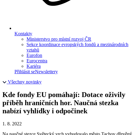
Kontakty
Ministerstvo pro místní rozvoj ČR
Sekce koordinace evropských fondů a mezinárodních
vztahů
Eurofon
Eurocentra
Kariéra
Přihlásit se
Newslettery
Všechny novinky
Kde fondy EU pomáhají: Dotace oživily
příběh hraničních hor. Naučná stezka
nabízí vyhlídky i odpočinek
1. 8. 2022
Na naučné stezce Světecký vrch vybudovalo město Tachov dřevěný