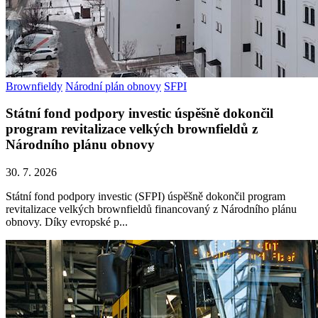
Brownfieldy
Národní plán obnovy
SFPI
Státní fond podpory investic úspěšně dokončil
program revitalizace velkých brownfieldů z
Národního plánu obnovy
30. 7. 2026
Státní fond podpory investic (SFPI) úspěšně dokončil program
revitalizace velkých brownfieldů financovaný z Národního plánu
obnovy. Díky evropské p...