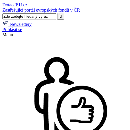
Dotace
EU
.cz
Zastřešující portál evropských fondů v ČR
Newslettery
Přihlásit se
Menu