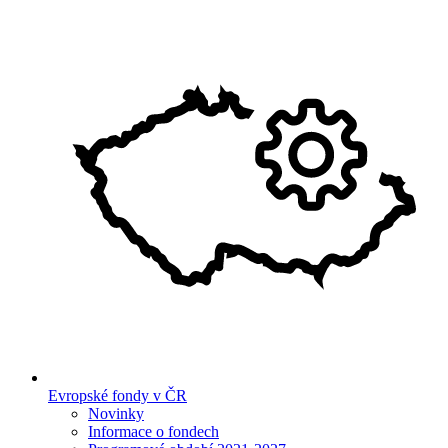
Evropské fondy v ČR
Novinky
Informace o fondech