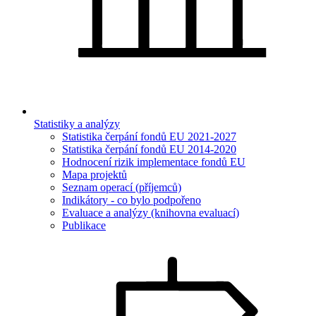
Statistiky a analýzy
Statistika čerpání fondů EU 2021-2027
Statistika čerpání fondů EU 2014-2020
Hodnocení rizik implementace fondů EU
Mapa projektů
Seznam operací (příjemců)
Indikátory - co bylo podpořeno
Evaluace a analýzy (knihovna evaluací)
Publikace