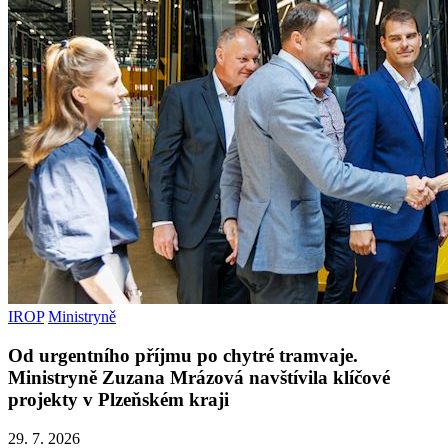
IROP
Ministryně
Od urgentního příjmu po chytré tramvaje.
Ministryně Zuzana Mrázová navštívila klíčové
projekty v Plzeňském kraji
29. 7. 2026