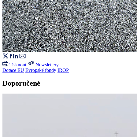
Tisknout
Newslettery
Dotace EU
Evropské fondy
IROP
Doporučené