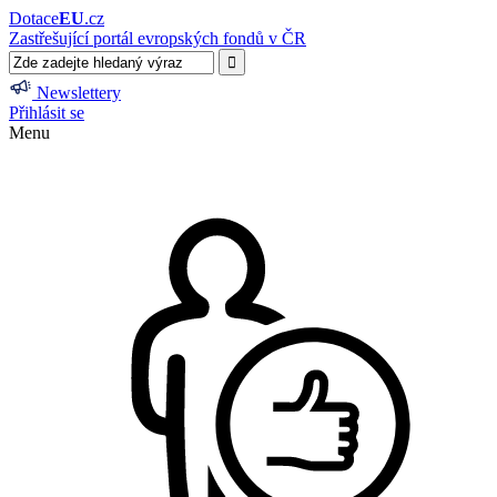
Dotace
EU
.cz
Zastřešující portál evropských fondů v ČR
Newslettery
Přihlásit se
Menu