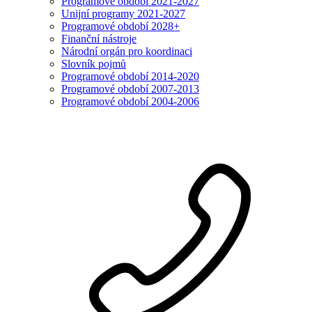
Programové období 2021-2027
Unijní programy 2021-2027
Programové období 2028+
Finanční nástroje
Národní orgán pro koordinaci
Slovník pojmů
Programové období 2014-2020
Programové období 2007-2013
Programové období 2004-2006