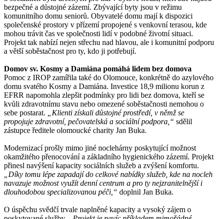
bezpečné a důstojné zázemí. Zbývající byty jsou v režimu
komunitního domu seniorů. Obyvatelé domu mají k dispozici
společenské prostory v přízemí propojené s venkovní terasou, kde
mohou trávit čas ve společnosti lidí v podobné životní situaci.
Projekt tak nabízí nejen střechu nad hlavou, ale i komunitní podporu
a větší soběstačnost pro ty, kdo ji potřebují.
Domov sv. Kosmy a Damiána pomáhá lidem bez domova
Pomoc z IROP zamířila také do Olomouce, konkrétně do azylového
domu svatého Kosmy a Damiána. Investice 18,9 milionu korun z
EFRR napomohla zlepšit podmínky pro lidi bez domova, kteří se
kvůli zdravotnímu stavu nebo omezené soběstačnosti nemohou o
sebe postarat.
„Klienti získali důstojné prostředí, v němž se
propojuje zdravotní, pečovatelská a sociální podpora,“
sdělil
zástupce ředitele olomoucké charity Jan Buka.
Modernizací prošly mimo jiné noclehárny poskytující možnost
okamžitého přenocování a základního hygienického zázemí. Projekt
přinesl navýšení kapacity sociálních služeb a zvýšení komfortu.
„Díky tomu lépe zapadají do celkové nabídky služeb, kde na nocleh
navazuje možnost využít denní centrum a pro ty nejzranitelnější i
dlouhodobou specializovanou péči,“
doplnil Jan Buka.
O úspěchu svědčí trvale naplněné kapacity a vysoký zájem o
poskytované služby.
„Projekt je navíc příkladem mimořádné