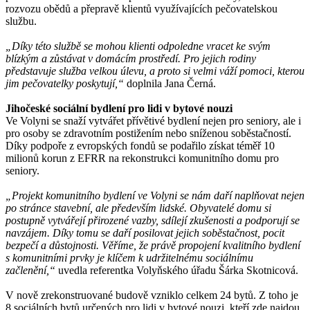
rozvozu obědů a přepravě klientů využívajících pečovatelskou
službu.
„Díky této službě se mohou klienti odpoledne vracet ke svým
blízkým a zůstávat v domácím prostředí. Pro jejich rodiny
představuje služba velkou úlevu, a proto si velmi váží pomoci, kterou
jim pečovatelky poskytují,“
doplnila Jana Černá.
Jihočeské sociální bydlení pro lidi v bytové nouzi
Ve Volyni se snaží vytvářet přívětivé bydlení nejen pro seniory, ale i
pro osoby se zdravotním postižením nebo sníženou soběstačností.
Díky podpoře z evropských fondů se podařilo získat téměř 10
milionů korun z EFRR na rekonstrukci komunitního domu pro
seniory.
„Projekt komunitního bydlení ve Volyni se nám daří naplňovat nejen
po stránce stavební, ale především lidské. Obyvatelé domu si
postupně vytvářejí přirozené vazby, sdílejí zkušenosti a podporují se
navzájem. Díky tomu se daří posilovat jejich soběstačnost, pocit
bezpečí a důstojnosti. Věříme, že právě propojení kvalitního bydlení
s komunitními prvky je klíčem k udržitelnému sociálnímu
začlenění,“
uvedla referentka Volyňského úřadu Šárka Skotnicová.
V nově zrekonstruované budově vzniklo celkem 24 bytů. Z toho je
8 sociálních bytů určených pro lidi v bytové nouzi, kteří zde najdou