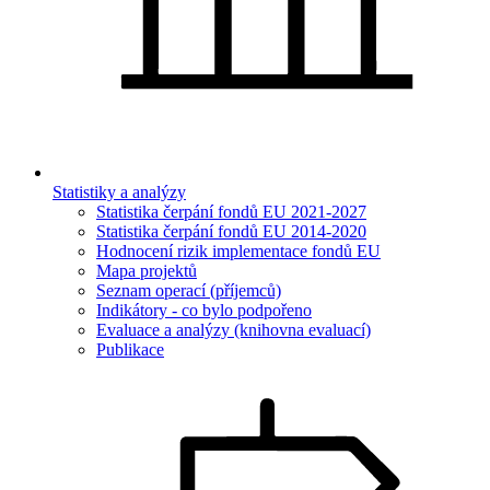
Statistiky a analýzy
Statistika čerpání fondů EU 2021-2027
Statistika čerpání fondů EU 2014-2020
Hodnocení rizik implementace fondů EU
Mapa projektů
Seznam operací (příjemců)
Indikátory - co bylo podpořeno
Evaluace a analýzy (knihovna evaluací)
Publikace