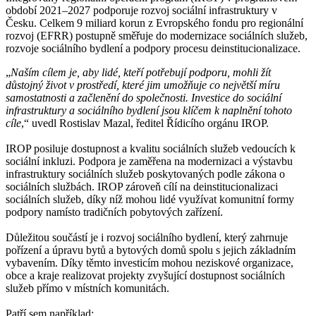
období 2021–2027 podporuje rozvoj sociální infrastruktury v
Česku. Celkem 9 miliard korun z Evropského fondu pro regionální
rozvoj (EFRR) postupně směřuje do modernizace sociálních služeb,
rozvoje sociálního bydlení a podpory procesu deinstitucionalizace.
„
Naším cílem je, aby lidé, kteří potřebují podporu, mohli žít
důstojný život v prostředí, které jim umožňuje co největší míru
samostatnosti a začlenění do společnosti. Investice do sociální
infrastruktury a sociálního bydlení jsou klíčem k naplnění tohoto
cíle
,“ uvedl Rostislav Mazal, ředitel Řídicího orgánu IROP.
IROP posiluje dostupnost a kvalitu sociálních služeb vedoucích k
sociální inkluzi. Podpora je zaměřena na modernizaci a výstavbu
infrastruktury sociálních služeb poskytovaných podle zákona o
sociálních službách. IROP zároveň cílí na deinstitucionalizaci
sociálních služeb, díky níž mohou lidé využívat komunitní formy
podpory namísto tradičních pobytových zařízení.
Důležitou součástí je i rozvoj sociálního bydlení, který zahrnuje
pořízení a úpravu bytů a bytových domů spolu s jejich základním
vybavením. Díky těmto investicím mohou neziskové organizace,
obce a kraje realizovat projekty zvyšující dostupnost sociálních
služeb přímo v místních komunitách.
Patří sem například: