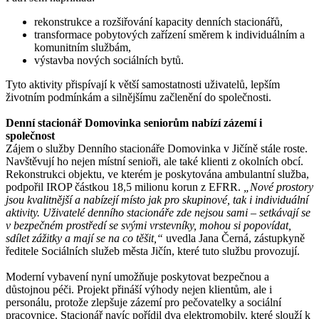
rekonstrukce a rozšiřování kapacity denních stacionářů,
transformace pobytových zařízení směrem k individuálním a
komunitním službám,
výstavba nových sociálních bytů.
Tyto aktivity přispívají k větší samostatnosti uživatelů, lepším
životním podmínkám a silnějšímu začlenění do společnosti.
Denní stacionář Domovinka seniorům nabízí zázemí i
společnost
Zájem o služby Denního stacionáře Domovinka v Jičíně stále roste.
Navštěvují ho nejen místní senioři, ale také klienti z okolních obcí.
Rekonstrukci objektu, ve kterém je poskytována ambulantní služba,
podpořil IROP částkou 18,5 milionu korun z EFRR.
„Nové prostory
jsou kvalitnější a nabízejí místo jak pro skupinové, tak i individuální
aktivity. Uživatelé denního stacionáře zde nejsou sami – setkávají se
v bezpečném prostředí se svými vrstevníky, mohou si popovídat,
sdílet zážitky a mají se na co těšit,“
uvedla Jana Černá, zástupkyně
ředitele Sociálních služeb města Jičín, které tuto službu provozují.
Moderní vybavení nyní umožňuje poskytovat bezpečnou a
důstojnou péči. Projekt přináší výhody nejen klientům, ale i
personálu, protože zlepšuje zázemí pro pečovatelky a sociální
pracovnice. Stacionář navíc pořídil dva elektromobily, které slouží k