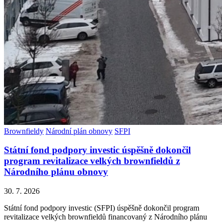
Brownfieldy
Národní plán obnovy
SFPI
Státní fond podpory investic úspěšně dokončil
program revitalizace velkých brownfieldů z
Národního plánu obnovy
30. 7. 2026
Státní fond podpory investic (SFPI) úspěšně dokončil program
revitalizace velkých brownfieldů financovaný z Národního plánu