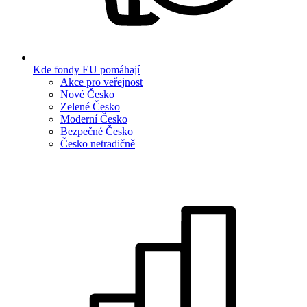
Kde fondy EU pomáhají
Akce pro veřejnost
Nové Česko
Zelené Česko
Moderní Česko
Bezpečné Česko
Česko netradičně