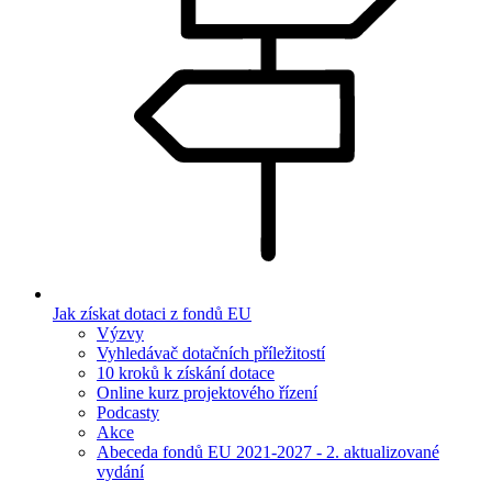
Jak získat dotaci z fondů EU
Výzvy
Vyhledávač dotačních příležitostí
10 kroků k získání dotace
Online kurz projektového řízení
Podcasty
Akce
Abeceda fondů EU 2021-2027 - 2. aktualizované
vydání