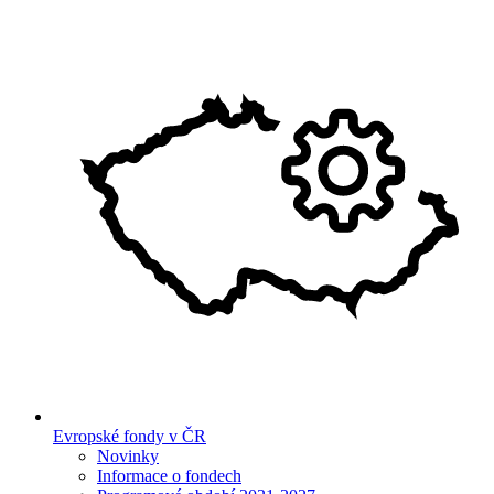
Evropské fondy v ČR
Novinky
Informace o fondech