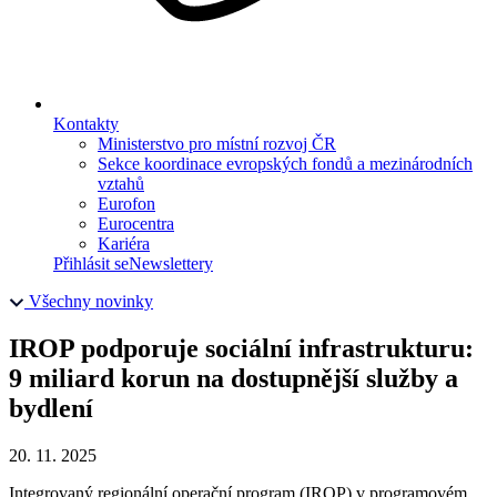
Kontakty
Ministerstvo pro místní rozvoj ČR
Sekce koordinace evropských fondů a mezinárodních
vztahů
Eurofon
Eurocentra
Kariéra
Přihlásit se
Newslettery
Všechny novinky
IROP podporuje sociální infrastrukturu:
9 miliard korun na dostupnější služby a
bydlení
20. 11. 2025
Integrovaný regionální operační program (IROP) v programovém