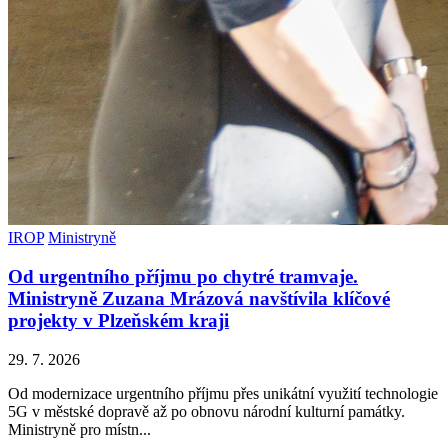
IROP
Ministryně
Od urgentního příjmu po chytré tramvaje.
Ministryně Zuzana Mrázová navštívila klíčové
projekty v Plzeňském kraji
29. 7. 2026
Od modernizace urgentního příjmu přes unikátní využití technologie
5G v městské dopravě až po obnovu národní kulturní památky.
Ministryně pro místn...