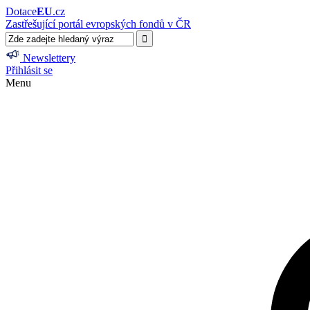
Dotace
EU
.cz
Zastřešující portál evropských fondů v ČR
Newslettery
Přihlásit se
Menu