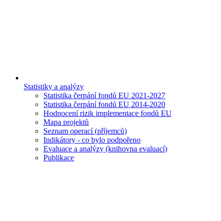
Statistiky a analýzy
Statistika čerpání fondů EU 2021-2027
Statistika čerpání fondů EU 2014-2020
Hodnocení rizik implementace fondů EU
Mapa projektů
Seznam operací (příjemců)
Indikátory - co bylo podpořeno
Evaluace a analýzy (knihovna evaluací)
Publikace