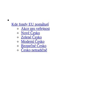
Kde fondy EU pomáhají
Akce pro veřejnost
Nové Česko
Zelené Česko
Moderní Česko
Bezpečné Česko
Česko netradičně